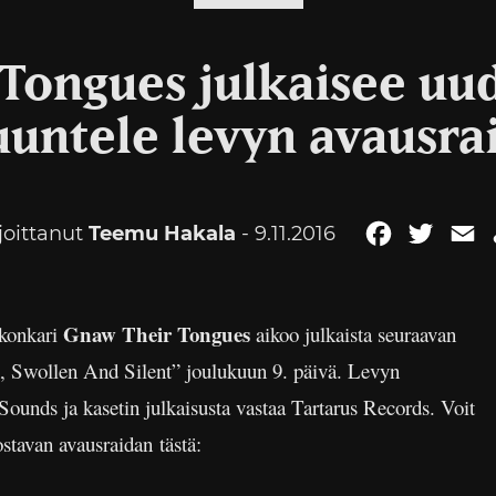
Tongues julkaisee uu
untele levyn avausra
joittanut
Teemu Hakala
- 9.11.2016
Facebook
Twitte
E
Gnaw Their Tongues
 konkari
aikoo julkaista seuraavan
, Swollen And Silent” joulukuun 9. päivä. Levyn
Sounds ja kasetin julkaisusta vastaa Tartarus Records. Voit
stavan avausraidan tästä: