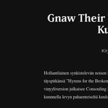
Gnaw Their 
Ku
Kir
Hollantilainen synkistelevän noisen
täyspitkänsä ”Hymns for the Broken
vinyyliversion julkaisee Consouling 
kuunnella levyn pahaenteiseltä kuulo