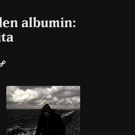
den albumin:
ita
r
mail
Copy
Link