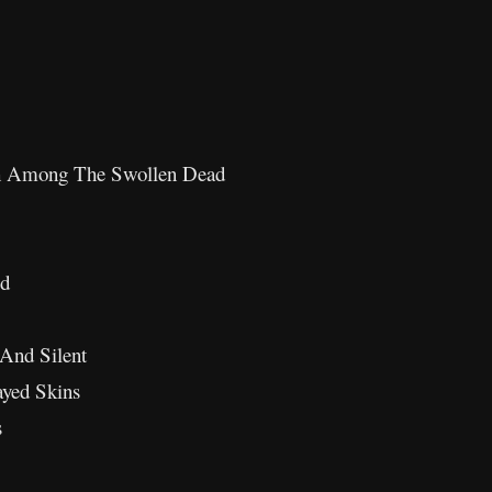
th Among The Swollen Dead
od
And Silent
ayed Skins
s