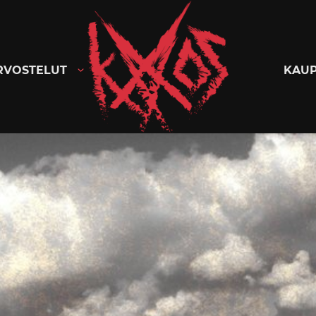
Kaaoszine
RVOSTELUT
KAU