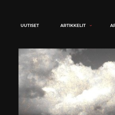
Siirry
suoraan
sisältöön
UUTISET
ARTIKKELIT
A