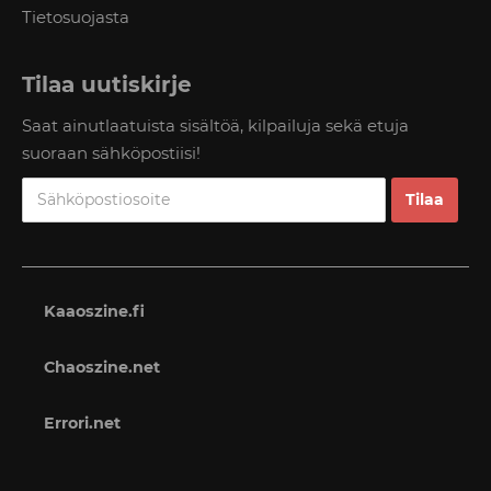
Tietosuojasta
Tilaa uutiskirje
Saat ainutlaatuista sisältöä, kilpailuja sekä etuja
suoraan sähköpostiisi!
Kaaoszine.fi
Chaoszine.net
Errori.net