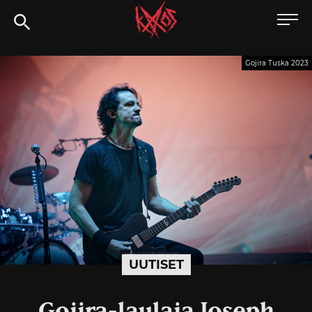
Siirry
Kaaoszine
suoraan
sisältöön
Gojira Tuska 2023
UUTISET