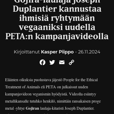
Gojira-laulaja Joseph
Duplantier kannustaa
ihmisiä ryhtymään
vegaaniksi uudella
PETA:n kampanjavideolla
Kirjoittanut
Kasper Piippo
- 26.11.2024
Facebook
Twitter
Email
Copy
Link
Eläinten oikuksia puolustava jäjestö People for the Ethical
Treatment of Animals eli PETA on julkaissut uuden
kampanjavideon veganismin hyödyistä. Videolla esiintyy
metallikansalle tutuhko henkilö, nimittäin ransakaisen proge
Gojiran
metal -yhtye
laulaja-kitaristi Joseph Duplantier.