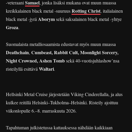
Samael
-veteraani
, jonka lisäksi mukana ovat muun muassa
Rotting Christ
kreikkalainen black metal -suuruus
, italialainen
Aborym
black metal -jyrä
sekä saksalainen black metal -yhtye
Groza
.
Suomalaista metalliosaamista edustavat myös muun muassa
Deathchain
Cumbeast, Rabbit Cult, Moonlight Sorcery,
,
Night Crowned, Ashen Tomb
sekä 40-vuotisjuhlashow’nsa
Waltari
risteilyllä esittävä
.
Hellsinki Metal Cruise järjestetään Viking Cinderellalla, ja alus
kulkee reitillä Helsinki–Tukholma–Helsinki. Risteily ajoittuu
viikonlopulle 6.–8. marraskuuta 2026.
Tapahtuman julkistetussa kattauksessa nähdään kaikkiaan