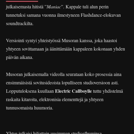
julkaisemasta hitistä ”
Maniac
”. Kappale tuli alun perin
tunnetuksi samana vuonna ilmestyneen Flashdance-elokuvan
soundtrackilta.
Versiointi syntyi yhteistyössä Musoran kanssa, joka haastoi
yhtyeen sovittamaan ja äänittämään kappaleen kokonaan yhden
päivän aikana.
Musoran julkaisemalla videolla seurataan koko prosessia aina
ensimmäisistä sovitusideoista lopulliseen studioversioon asti.
Electric Callboylle
Lopputuloksena kuullaan
tuttu yhdistelmä
raskaita kitaroita, elektronisia elementtejä ja yhtyeen
tunnusomaista huumoria.
Yhtye julkaisi hiljattain uusimman studioalbuminsa