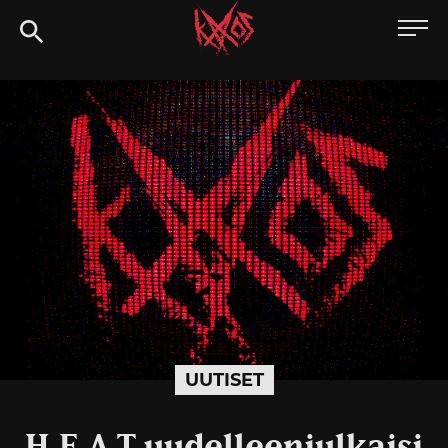
Siirry
Kaaoszine
suoraan
sisältöön
UUTISET