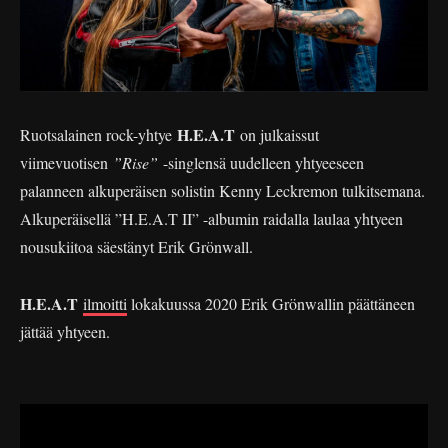
H.E.A.T
Ruotsalainen rock-yhtye
on julkaissut
viimevuotisen
”Rise”
-singlensä uudelleen yhtyeeseen
palanneen alkuperäisen solistin Kenny Leckremon tulkitsemana.
Alkuperäisellä ”H.E.A.T II” -albumin raidalla laulaa yhtyeen
nousukiitoa säestänyt Erik Grönwall.
H.E.A.T
ilmoitti
lokakuussa 2020 Erik Grönwallin päättäneen
jättää yhtyeen.