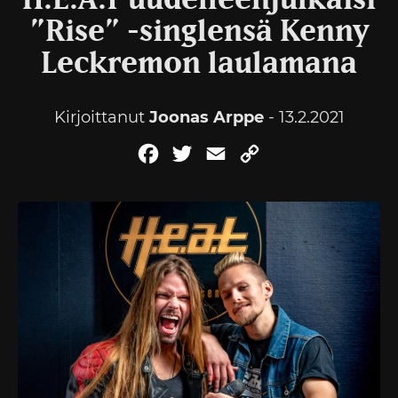
H.E.A.T uudelleenjulkaisi
”Rise” -singlensä Kenny
Leckremon laulamana
Kirjoittanut
Joonas Arppe
- 13.2.2021
Facebook
Twitter
Email
Copy
Link