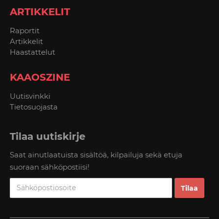
ARTIKKELIT
Raportit
Artikkelit
Haastattelut
KAAOSZINE
Uutisvinkki
Tietosuojasta
Tilaa uutiskirje
Saat ainutlaatuista sisältöä, kilpailuja sekä etuja
suoraan sähköpostiisi!