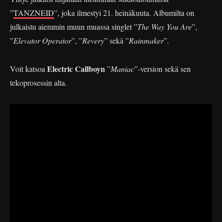
”
TANZNEID
”, joka ilmestyi 21. heinäkuuta. Albumilta on
julkaistu aiemmin muun muassa singlet ”
The Way You Are
”,
”
Elevator Operator
”, ”
Revery
” sekä ”
Rainmaker
”.
Electric Callboyn
Voit katsoa
”
Maniac
”-version sekä sen
tekoprosessin alta.