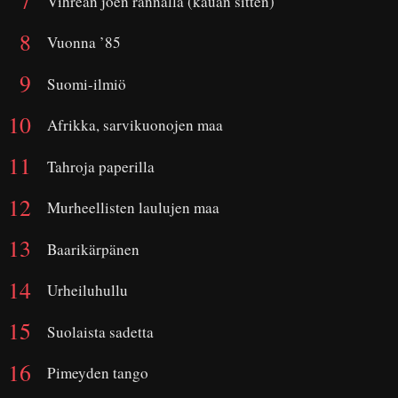
Vihreän joen rannalla (kauan sitten)
Vuonna ’85
Suomi-ilmiö
Afrikka, sarvikuonojen maa
Tahroja paperilla
Murheellisten laulujen maa
Baarikärpänen
Urheiluhullu
Suolaista sadetta
Pimeyden tango