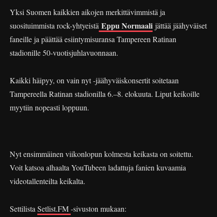
Yksi Suomen kaikkien aikojen merkittävimmistä ja
Eppu Normaali
suosituimmista rock-yhtyeistä
jättää jäähyväiset
faneille ja päättää esiintymisuransa Tampereen Ratinan
stadionille 50-vuotisjuhlavuonnaan.
Kaikki häipyy, on vain nyt -jäähyväiskonsertit soitetaan
Tampereella Ratinan stadionilla 6.–8. elokuuta. Liput keikoille
myytiin nopeasti loppuun.
Nyt ensimmäinen viikonlopun kolmesta keikasta on soitettu.
Voit katsoa alhaalta YouTubeen ladattuja fanien kuvaamia
videotallenteilta keikalta.
Settilista
Setlist.FM
-sivuston mukaan: