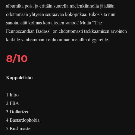
albumilta pois, ja erittäin suurella mielenkiinnolla jäädään
odottamaan yhtyeen seuraavaa kokopitkää. Eikös sitä niin
sanota, että kolmas kerta toden sanoo? Mutta ”The
Fennoscandian Badass” on ehdottomasti tsekkaamisen arvoinen
kaikille vanhemman koulukunnan metallin diggareille.
8/10
Kappalelista:
1.Intro
2.FBA
3.Dollarized
4.Bastardophobia
5.Bushmaster