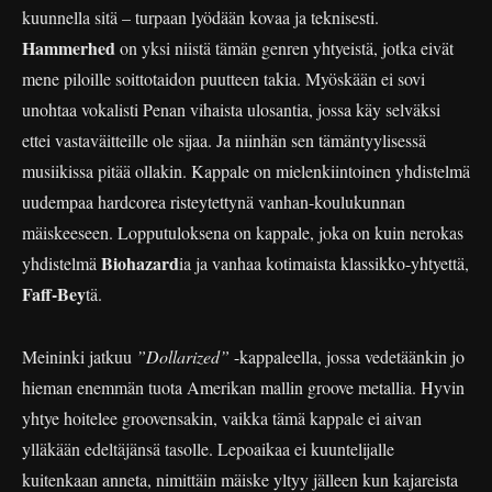
kuunnella sitä – turpaan lyödään kovaa ja teknisesti.
Hammerhed
on yksi niistä tämän genren yhtyeistä, jotka eivät
mene piloille soittotaidon puutteen takia. Myöskään ei sovi
unohtaa vokalisti Penan vihaista ulosantia, jossa käy selväksi
ettei vastaväitteille ole sijaa. Ja niinhän sen tämäntyylisessä
musiikissa pitää ollakin. Kappale on mielenkiintoinen yhdistelmä
uudempaa hardcorea risteytettynä vanhan-koulukunnan
mäiskeeseen. Lopputuloksena on kappale, joka on kuin nerokas
Biohazard
yhdistelmä
ia ja vanhaa kotimaista klassikko-yhtyettä,
Faff-Bey
tä.
Meininki jatkuu
”Dollarized”
-kappaleella, jossa vedetäänkin jo
hieman enemmän tuota Amerikan mallin groove metallia. Hyvin
yhtye hoitelee groovensakin, vaikka tämä kappale ei aivan
ylläkään edeltäjänsä tasolle. Lepoaikaa ei kuuntelijalle
kuitenkaan anneta, nimittäin mäiske yltyy jälleen kun kajareista