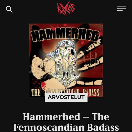
Siirry
Kaaoszine
suoraan
sisältöön
ARVOSTELUT
Hammerhed – The
Fennoscandian Badass