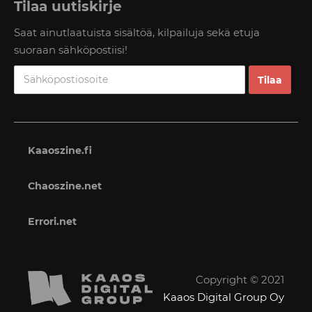
Tilaa uutiskirje
Saat ainutlaatuista sisältöä, kilpailuja sekä etuja
suoraan sähköpostiisi!
Kaaoszine.fi
Chaoszine.net
Errori.net
Copyright © 2021
Kaaos Digital Group Oy