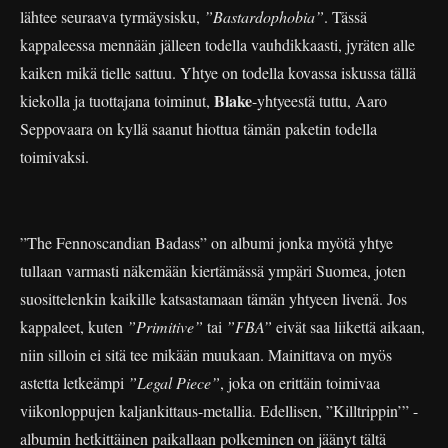
lähtee seuraava tyrmäysisku,
”Bastardophobia”
. Tässä
kappaleessa mennään jälleen todella vauhdikkaasti, jyräten alle
kaiken mikä tielle sattuu. Yhtye on todella kovassa iskussa tällä
Blake
kiekolla ja tuottajana toiminut,
-yhtyeestä tuttu, Aaro
Seppovaara on kyllä saanut hiottua tämän paketin todella
toimivaksi.
”The Fennoscandian Badass” on albumi jonka myötä yhtye
tullaan varmasti näkemään kiertämässä ympäri Suomea, joten
suosittelenkin kaikille katsastamaan tämän yhtyeen livenä. Jos
kappaleet, kuten
”Primitive”
tai
”FBA”
eivät saa liikettä aikaan,
niin silloin ei sitä tee mikään muukaan. Mainittava on myös
astetta letkeämpi
”Legal Piece”
, joka on erittäin toimivaa
viikonloppujen kaljankittaus-metallia. Edellisen, ”Killtrippin’” -
albumin hetkittäinen paikallaan polkeminen on jäänyt tältä