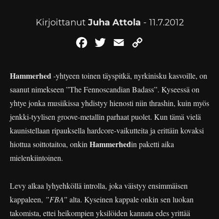
Kirjoittanut
Juha Attola
- 11.7.2012
Facebook
Twitter
Email
Copy
Link
Hammerhed
-yhtyeen toinen täyspitkä, nyrkinisku kasvoille, on
saanut nimekseen ”The Fennoscandian Badass”. Kyseessä on
yhtye jonka musiikissa yhdistyy hienosti niin thrashin, kuin myös
jenkki-tyylisen groove-metallin parhaat puolet. Kun tämä vielä
kaunistellaan ripauksella hardcore-vaikutteita ja erittäin kovaksi
Hammerhed
hiottua soittotaitoa, onkin
in paketti aika
mielenkiintoinen.
Levy alkaa lyhyehköllä introlla, joka väistyy ensimmäisen
kappaleen,
”FBA”
alta. Kyseinen kappale onkin sen luokan
takomista, ettei heikompien yksilöiden kannata edes yrittää