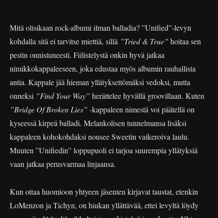
Mitä olisikaan rock-albumi ilman balladia? ”Unified”-levyn
kohdalla sitä ei tarvitse miettiä, sillä
”Tried & True”
hoitaa sen
pestin onnistuneesti. Fiilistelystä onkin hyvä jatkaa
nimikkokappaleeseen, joka edustaa myös albumin rauhallista
antia. Kappale jää hieman yllätyksettömäksi vedoksi, mutta
onneksi
”Find Your Way”
herättelee hyvällä groovillaan. Kuten
”Bridge Of Broken Lies”
-kappaleen nimestä voi päätellä on
kyseessä kirpeä balladi. Melankolisen tunnelmansa lisäksi
kappaleen kohokohdaksi nousee Sweetin vaikeroiva laulu.
Muuten ”Unifiedin” loppupuoli ei tarjoa suurempia yllätyksiä
vaan jatkaa perusvarmaa linjaansa.
Kun ottaa huomioon yhtyeen jäsenten kirjavat taustat, etenkin
LoMenzon ja Tichyn, on hiukan yllättävää, ettei levyltä löydy