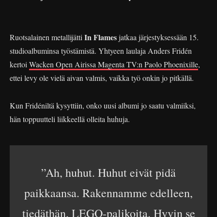
In Flames
Ruotsalainen metallijätti
jatkaa järjestyksessään 15.
studioalbuminsa työstämistä. Yhtyeen laulaja Anders Fridén
kertoi
Wacken Open Airissa Magenta TV:n Paolo Phoenixille
,
ettei levy ole vielä aivan valmis, vaikka työ onkin jo pitkällä.
Kun Fridéniltä kysyttiin, onko uusi albumi jo saatu valmiiksi,
hän toppuutteli liikkeellä olleita huhuja.
”Ah, huhut. Huhut eivät pidä
paikkaansa. Rakennamme edelleen,
tiedäthän, LEGO-palikoita. Hyvin se