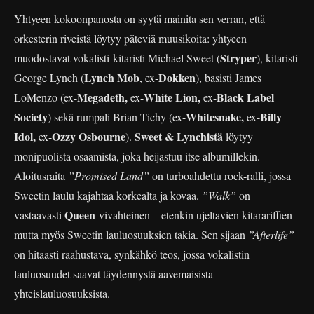
Yhtyeen kokoonpanosta on syytä mainita sen verran, että
orkesterin riveistä löytyy päteviä muusikoita: yhtyeen
Stryper
muodostavat vokalisti-kitaristi Michael Sweet (
), kitaristi
Lynch Mob
Dokken
George Lynch (
, ex-
), basisti James
Megadeth,
White Lion,
Black Label
LoMenzo (ex-
ex-
ex-
Society
Whitesnake,
Billy
) sekä rumpali Brian Tichy (ex-
ex-
Idol,
Ozzy Osbourne
Sweet & Lynchistä
ex-
).
löytyy
monipuolista osaamista, joka heijastuu itse albumillekin.
Aloitusraita
”Promised Land”
on turboahdettu rock-ralli, jossa
Sweetin laulu kajahtaa korkealta ja kovaa.
”Walk”
on
Queen
vastaavasti
-vivahteinen – etenkin ujeltavien kitarariffien
mutta myös Sweetin lauluosuuksien takia. Sen sijaan
”Afterlife”
on hitaasti raahustava, synkähkö teos, jossa vokalistin
lauluosuudet saavat täydennystä aavemaisista
yhteislauluosuuksista.