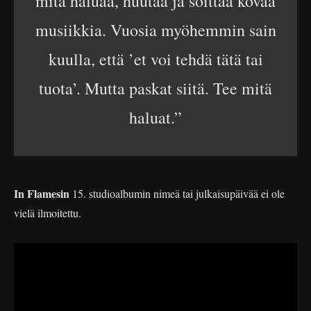
mitä haluaa, huutaa ja soittaa kovaa
musiikkia. Vuosia myöhemmin sain
kuulla, että ’et voi tehdä tätä tai
tuota’. Mutta paskat siitä. Tee mitä
haluat.”
In Flamesin
15. studioalbumin nimeä tai julkaisupäivää ei ole
vielä ilmoitettu.