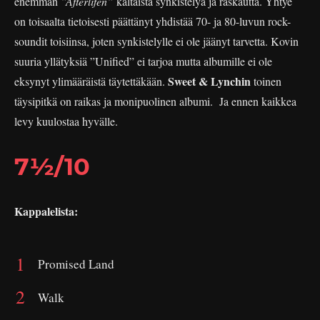
enemmän
”Afterlifen”
kaltaista synkistelyä ja raskautta. Yhtye
on toisaalta tietoisesti päättänyt yhdistää 70- ja 80-luvun rock-
soundit toisiinsa, joten synkistelylle ei ole jäänyt tarvetta. Kovin
suuria yllätyksiä ”Unified” ei tarjoa mutta albumille ei ole
Sweet & Lynchin
eksynyt ylimääräistä täytettäkään.
toinen
täysipitkä on raikas ja monipuolinen albumi. Ja ennen kaikkea
levy kuulostaa hyvälle.
7½/10
Kappalelista:
Promised Land
Walk