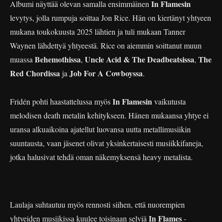
In Flamesin
Albumi näyttää olevan samalla ensimmäinen
levytys, jolla rumpuja soittaa Jon Rice. Hän on kiertänyt yhtyeen
mukana toukokuusta 2025 lähtien ja tuli mukaan Tanner
Waynen lähdettyä yhtyeestä. Rice on aiemmin soittanut muun
Behemothissa
Uncle Acid & The Deadbeatsissa
The
muassa
,
,
Red Chordissa
Job For A Cowboyssa
ja
.
In Flamesin
Fridén pohti haastattelussa myös
vaikutusta
melodisen death metalin kehitykseen. Hänen mukaansa yhtye ei
uransa alkuaikoina ajatellut luovansa uutta metallimusiikin
suuntausta, vaan jäsenet olivat yksinkertaisesti musiikkifaneja,
jotka halusivat tehdä oman näkemyksensä heavy metalista.
Laulaja suhtautuu myös rennosti siihen, että nuorempien
In Flames
yhtyeiden musiikissa kuulee toisinaan selviä
-