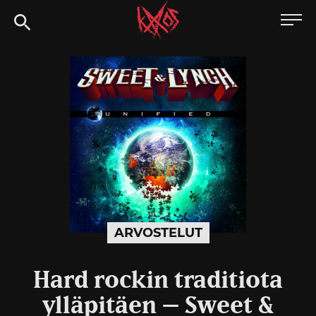
Siirry
Kaaoszine
suoraan
sisältöön
ARVOSTELUT
Hard rockin traditiota
ylläpitäen – Sweet &