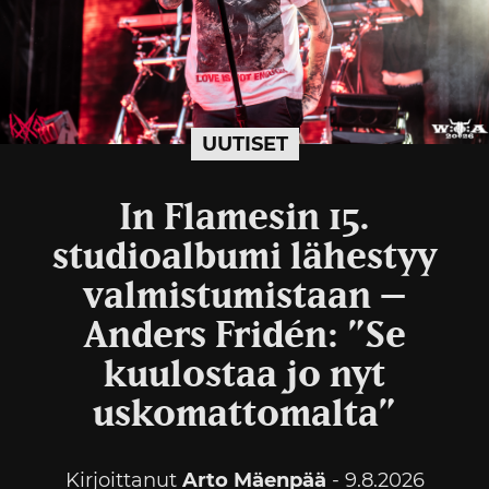
UUTISET
In Flamesin 15.
studioalbumi lähestyy
valmistumistaan –
Anders Fridén: ”Se
kuulostaa jo nyt
uskomattomalta”
Kirjoittanut
Arto Mäenpää
- 9.8.2026