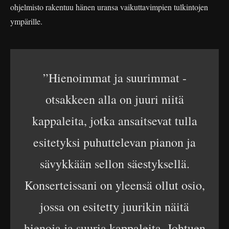
ohjelmisto rakentuu hänen uransa vaikuttavimpien tulkintojen
ympärille.
”Hienoimmat ja suurimmat -
otsakkeen alla on juuri niitä
kappaleita, jotka ansaitsevat tulla
esitetyksi puhuttelevan pianon ja
sävykkään sellon säestyksellä.
Konserteissani on yleensä ollut osio,
jossa on esitetty juurikin näitä
hienoja ja suuria kappaleita. Johtuen