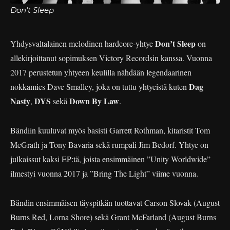
Don’t Sleep
Don’t Sleep
Yhdysvaltalainen melodinen hardcore-yhtye
on
allekirjoittanut sopimuksen Victory Recordsin kanssa. Vuonna
2017 perustetun yhtyeen keulilla nähdään legendaarinen
Dag
nokkamies Dave Smalley, joka on tuttu yhtyeistä kuten
Nasty
DYS
Down By Law
,
sekä
.
Bändiin kuuluvat myös basisti Garrett Rothman, kitaristit Tom
McGrath ja Tony Bavaria sekä rumpali Jim Bedorf. Yhtye on
julkaissut kaksi EP:tä, joista ensimmäinen ”Unity Worldwide”
ilmestyi vuonna 2017 ja ”Bring The Light” viime vuonna.
Bändin ensimmäisen täyspitkän tuottavat Carson Slovak (August
Burns Red, Lorna Shore) sekä Grant McFarland (August Burns