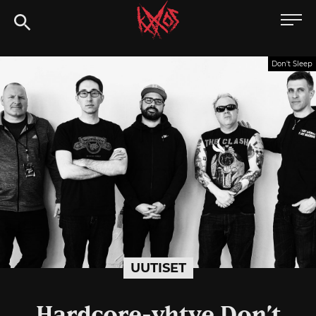
Siirry
Kaaoszine
suoraan
sisältöön
Don't Sleep
UUTISET