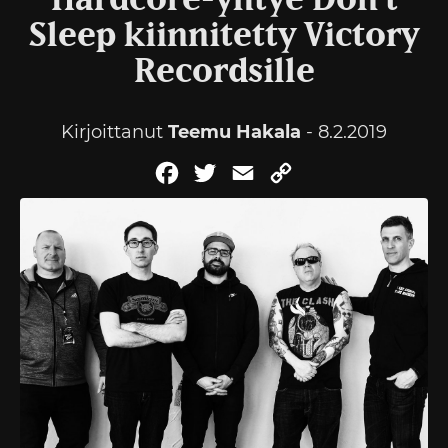
Hardcore-yhtye Don’t
Sleep kiinnitetty Victory
Recordsille
Kirjoittanut
Teemu Hakala
- 8.2.2019
Facebook
Twitter
Email
Copy
Link