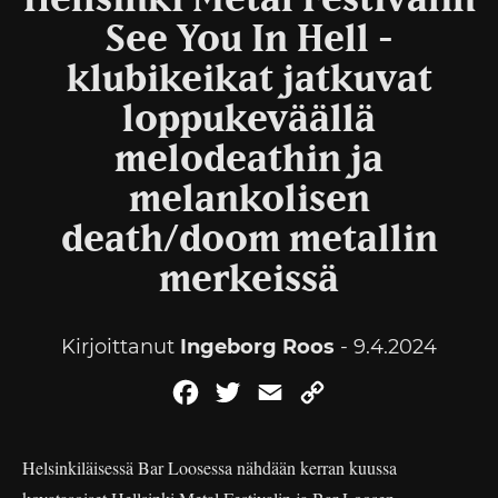
Hellsinki Metal Festivalin
See You In Hell -
klubikeikat jatkuvat
loppukeväällä
melodeathin ja
melankolisen
death/doom metallin
merkeissä
Kirjoittanut
Ingeborg Roos
- 9.4.2024
Facebook
Twitter
Email
Copy
Link
Helsinkiläisessä Bar Loosessa nähdään kerran kuussa