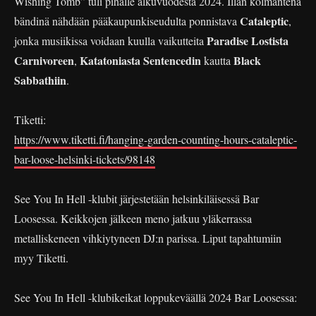
Wishing Tomb” tuli pihalle alkuvuodesta 2024. Illan kolmantena
Cataleptic
bändinä nähdään pääkaupunkiseudulta ponnistava
,
Paradise Lostista
jonka musiikissa voidaan kuulla vaikutteita
Carnivoreen
Katatoniasta Sentencedin
Black
,
kautta
Sabbathiin
.
Tiketti:
https://www.tiketti.fi/hanging-garden-counting-hours-cataleptic-
bar-loose-helsinki-tickets/98148
See You In Hell -klubit järjestetään helsinkiläisessä Bar
Loosessa. Keikkojen jälkeen meno jatkuu yläkerrassa
metalliskeneen vihkiytyneen DJ:n parissa. Liput tapahtumiin
myy Tiketti.
See You In Hell -klubikeikat loppukeväällä 2024 Bar Loosessa: