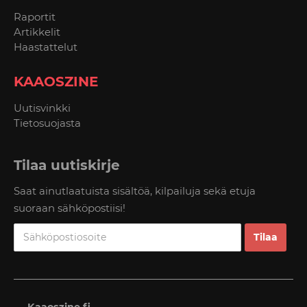
Raportit
Artikkelit
Haastattelut
KAAOSZINE
Uutisvinkki
Tietosuojasta
Tilaa uutiskirje
Saat ainutlaatuista sisältöä, kilpailuja sekä etuja
suoraan sähköpostiisi!
Kaaoszine.fi