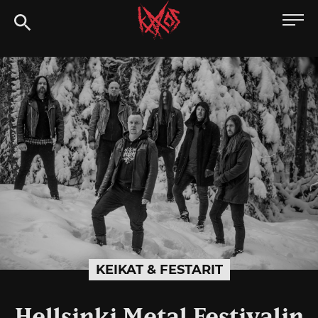
Siirry
Kaaoszine
suoraan
sisältöön
KEIKAT & FESTARIT