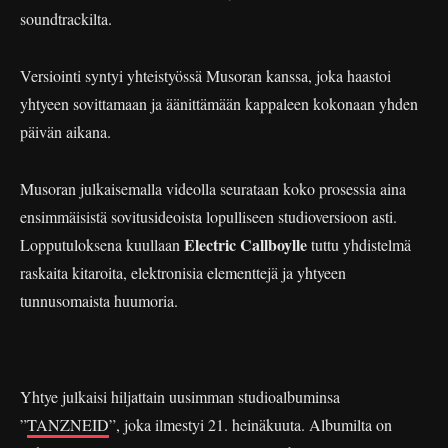
soundtrackilta.
Versiointi syntyi yhteistyössä Musoran kanssa, joka haastoi
yhtyeen sovittamaan ja äänittämään kappaleen kokonaan yhden
päivän aikana.
Musoran julkaisemalla videolla seurataan koko prosessia aina
ensimmäisistä sovitusideoista lopulliseen studioversioon asti.
Electric Callboylle
Lopputuloksena kuullaan
tuttu yhdistelmä
raskaita kitaroita, elektronisia elementtejä ja yhtyeen
tunnusomaista huumoria.
Yhtye julkaisi hiljattain uusimman studioalbuminsa
”
TANZNEID
”, joka ilmestyi 21. heinäkuuta. Albumilta on