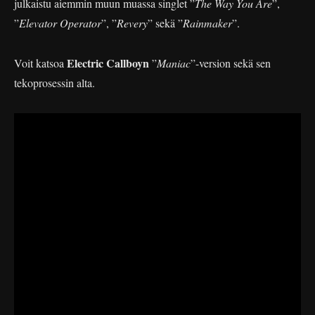
julkaistu aiemmin muun muassa singlet ”
The Way You Are
”,
”
Elevator Operator
”, ”
Revery
” sekä ”
Rainmaker
”.
Electric Callboyn
Voit katsoa
”
Maniac
”-version sekä sen
tekoprosessin alta.