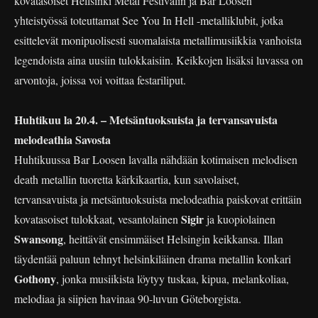
kovatasoiset Hellsinki Metal Festivalin ja Bar Loosen
yhteistyössä toteuttamat See You In Hell -metalliklubit, jotka
esittelevät monipuolisesti suomalaista metallimusiikkia vanhoista
legendoista aina uusiin tulokkaisiin. Keikkojen lisäksi luvassa on
arvontoja, joissa voi voittaa festariliput.
Huhtikuu la 20.4. – Metsäntuoksuista ja tervansavuista
melodeathia Savosta
Huhtikuussa Bar Loosen lavalla nähdään kotimaisen melodisen
death metallin tuoretta kärkikaartia, kun savolaiset,
tervansavuista ja metsäntuoksuista melodeathia paiskovat erittäin
Sigir
kovatasoiset tulokkaat, vesantolainen
ja kuopiolainen
Swansong
, heittävät ensimmäiset Helsingin keikkansa. Illan
täydentää paluun tehnyt helsinkiläinen drama metallin konkari
Gothony
, jonka musiikista löytyy tuskaa, kipua, melankoliaa,
melodiaa ja siipien havinaa 90-luvun Göteborgista.