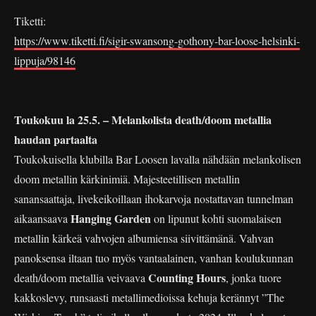
Tiketti:
https://www.tiketti.fi/sigir-swansong-gothony-bar-loose-helsinki-
lippuja/98146
Toukokuu la 25.5. – Melankolista death/doom metallia
haudan partaalta
Toukokuisella klubilla Bar Loosen lavalla nähdään melankolisen
doom metallin kärkinimiä. Majesteetillisen metallin
sanansaattaja, livekeikoillaan ihokarvoja nostattavan tunnelman
Hanging Garden
aikaansaava
on lipunut kohti suomalaisen
metallin kärkeä vahvojen albumiensa siivittämänä. Vahvan
panoksensa iltaan tuo myös vantaalainen, vanhan koulukunnan
Counting Hours
death/doom metallia veivaava
, jonka tuore
kakkoslevy, runsaasti metallimedioissa kehuja kerännyt ”The