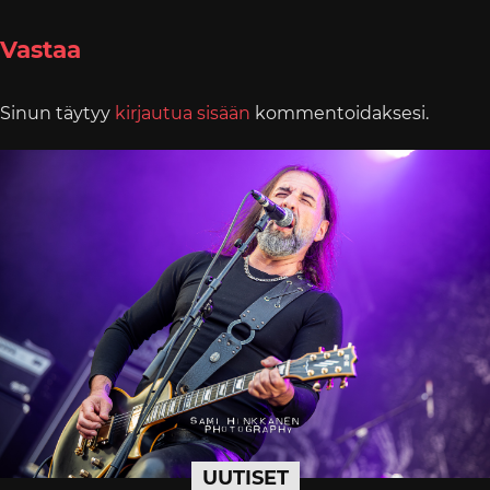
Vastaa
Sinun täytyy
kirjautua sisään
kommentoidaksesi.
UUTISET