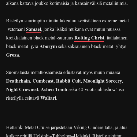
aikana kattava joukko kotimaisia ja kansainvälisiä metallinimiä.
Risteilyn suurimpiin nimiin lukeutuu sveitsiläinen extreme metal
Samael
-veteraani
, jonka lisäksi mukana ovat muun muassa
Rotting Christ
kreikkalainen black metal -suuruus
, italialainen
Aborym
black metal -jyrä
sekä saksalainen black metal -yhtye
Groza
.
Suomalaista metalliosaamista edustavat myös muun muassa
Deathchain
Cumbeast, Rabbit Cult, Moonlight Sorcery,
,
Night Crowned, Ashen Tomb
sekä 40-vuotisjuhlashow’nsa
Waltari
risteilyllä esittävä
.
Hellsinki Metal Cruise järjestetään Viking Cinderellalla, ja alus
kulkee reitillä Helsinki–Tukholma–Helsinki. Risteily ajoittuu