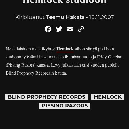
Hemlock studioon
Kirjoittanut
Teemu Hakala
- 10.11.2007
Facebook
Twitter
Email
Copy
Link
Hemlock
Nevadalainen metalli-yhtye
aikoo siirtyä piakkoin
studioon työstämään seuraavaa albumiaan tuottaja Eddy Garcian
(Pissing Razors) kanssa. Levy julkaistaan ensi vuoden puolella
Blind Prophecy Recordsin kautta.
BLIND PROPHECY RECORDS
HEMLOCK
PISSING RAZORS