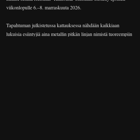
viikonlopulle 6.–8. marraskuuta 2026.
Tapahtuman julkistetussa kattauksessa nähdään kaikkiaan
lukuisia esiintyjiä aina metallin pitkän linjan nimistä tuoreempiin
ja marginaalisempiin yhtyeisiin.