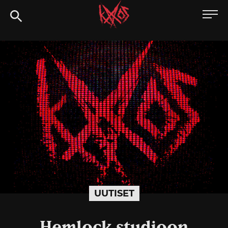
Siirry
Kaaoszine
suoraan
sisältöön
UUTISET