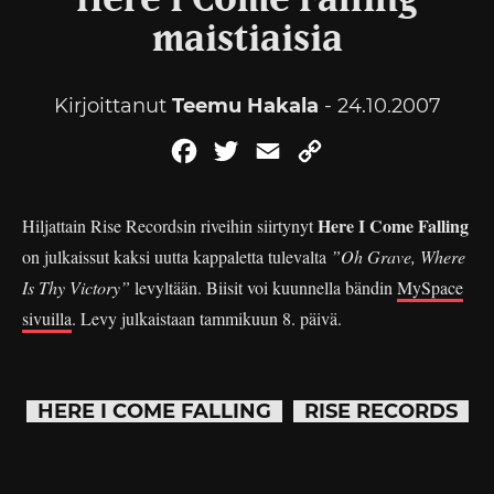
Here I Come Falling
maistiaisia
Kirjoittanut
Teemu Hakala
- 24.10.2007
Facebook
Twitter
Email
Copy
Link
Here I Come Falling
Hiljattain Rise Recordsin riveihin siirtynyt
on julkaissut kaksi uutta kappaletta tulevalta
”Oh Grave, Where
Is Thy Victory”
levyltään. Biisit voi kuunnella bändin
MySpace
sivuilla
. Levy julkaistaan tammikuun 8. päivä.
HERE I COME FALLING
RISE RECORDS