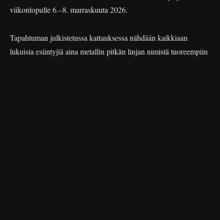
viikonlopulle 6.–8. marraskuuta 2026.
Tapahtuman julkistetussa kattauksessa nähdään kaikkiaan
lukuisia esiintyjiä aina metallin pitkän linjan nimistä tuoreempiin
ja marginaalisempiin yhtyeisiin.