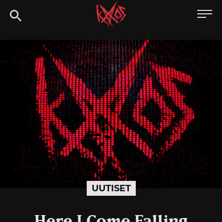
Siirry
Kaaoszine
suoraan
sisältöön
UUTISET