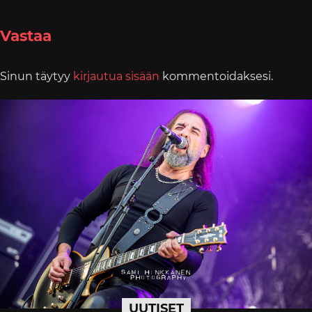
Vastaa
Sinun täytyy
kirjautua sisään
kommentoidaksesi.
UUTISET