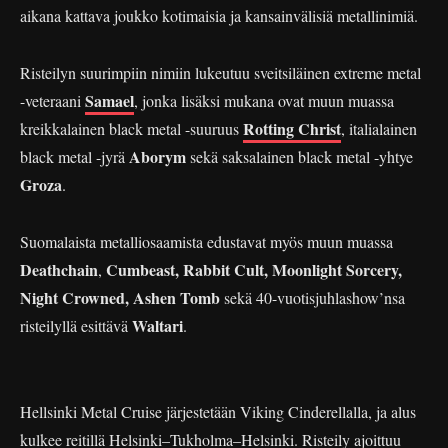
aikana kattava joukko kotimaisia ja kansainvälisiä metallinimiä.
Risteilyn suurimpiin nimiin lukeutuu sveitsiläinen extreme metal
Samael
-veteraani
, jonka lisäksi mukana ovat muun muassa
Rotting Christ
kreikkalainen black metal -suuruus
, italialainen
Aborym
black metal -jyrä
sekä saksalainen black metal -yhtye
Groza
.
Suomalaista metalliosaamista edustavat myös muun muassa
Deathchain
Cumbeast, Rabbit Cult, Moonlight Sorcery,
,
Night Crowned, Ashen Tomb
sekä 40-vuotisjuhlashow’nsa
Waltari
risteilyllä esittävä
.
Hellsinki Metal Cruise järjestetään Viking Cinderellalla, ja alus
kulkee reitillä Helsinki–Tukholma–Helsinki. Risteily ajoittuu