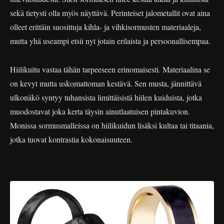
sekä tietysti olla myös näyttävä. Perinteiset jalometallit ovat aina
olleet erittäin suosittuja kihla- ja vihkisormusten materiaaleja,
mutta yhä useampi etsii nyt jotain erilaista ja persoonallisempaa.
Hiilikuitu vastaa tähän tarpeeseen erinomaisesti. Materiaalina se
on kevyt mutta uskomattoman kestävä. Sen musta, jännittävä
ulkonäkö syntyy tuhansista limittäisistä hiilen kuiduista, jotka
muodostavat joka kerta täysin ainutlaatuisen pintakuvion.
Monissa sormusmalleissa on hiilikuidun lisäksi kultaa tai titaania,
jotka tuovat kontrastia kokonaisuuteen.