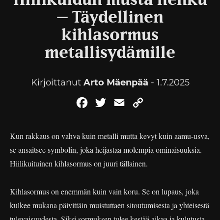
Hiilikuidun musta hehku
– Täydellinen
kihlasormus
metallisydämille
Kirjoittanut
Arto Mäenpää
- 1.7.2025
Facebook
Twitter
Email
Copy
Link
Kun rakkaus on vahva kuin metalli mutta kevyt kuin aamu-usva,
se ansaitsee symbolin, joka heijastaa molempia ominaisuuksia.
Hiilikuituinen kihlasormus on juuri tällainen.
Kihlasormus on enemmän kuin vain koru. Se on lupaus, joka
kulkee mukana päivittäin muistuttaen sitoutumisesta ja yhteisestä
tulevaisuudesta. Siksi sormuksen tulee kestää aikaa ja kulutusta