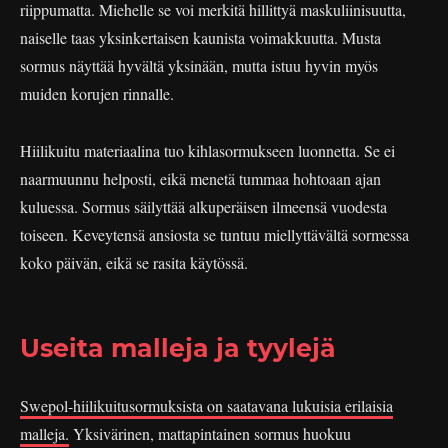
riippumatta. Miehelle se voi merkitä hillittyä maskuliinisuutta,
naiselle taas yksinkertaisen kaunista voimakkuutta. Musta
sormus näyttää hyvältä yksinään, mutta istuu hyvin myös
muiden korujen rinnalle.
Hiilikuitu materiaalina tuo kihlasormukseen luonnetta. Se ei
naarmuunnu helposti, eikä menetä tummaa hohtoaan ajan
kuluessa. Sormus säilyttää alkuperäisen ilmeensä vuodesta
toiseen. Keveytensä ansiosta se tuntuu miellyttävältä sormessa
koko päivän, eikä se rasita käytössä.
Useita malleja ja tyylejä
Swepol-hiilikuitusormuksista on saatavana lukuisia erilaisia
malleja.
Yksivärinen, mattapintainen sormus huokuu