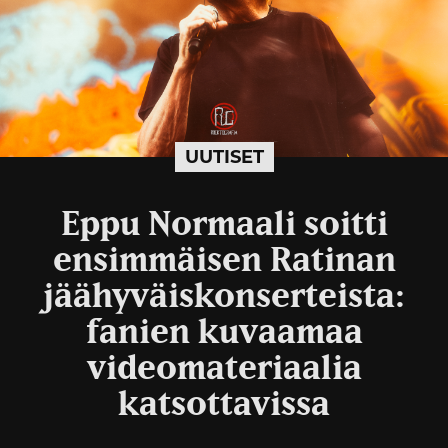
UUTISET
Eppu Normaali soitti
ensimmäisen Ratinan
jäähyväiskonserteista:
fanien kuvaamaa
videomateriaalia
katsottavissa