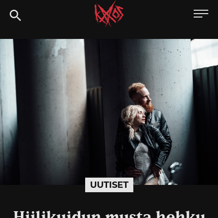
Siirry
Kaaoszine
suoraan
sisältöön
UUTISET