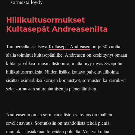
sormesta löydy.
Hiilikuitusormukset
Kultasepät Andreasenilta
Tampereella sijaitseva
Kultasepät Andreasen
on jo 30 vuotta
alalla toiminut kultasepänliike. Andreasen on keskittynyt omaan
kihla- ja vihkisormusmallistoonsa, mutta myy myös Swepolin
hiilikuitusormuksia. Niiden lisäksi kattava palveluvalikoima
sisältää esimerkiksi korujen korjaustyöt, sormusten kaiverrukset
sekä sormusten suurentamisen ja pienentämisen.
Andreasenin oman sormusmalliston vahvuus on mallien
sovellettavuus. Sormuksiin on mahdollista tehdä pieniä
muutoksia asiakkaan toiveiden pohjalta. Voit vaikuttaa