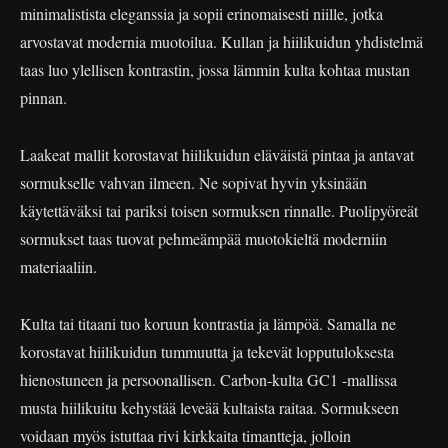
minimalistista eleganssia ja sopii erinomaisesti niille, jotka
arvostavat modernia muotoilua. Kullan ja hiilikuidun yhdistelmä
taas luo ylellisen kontrastin, jossa lämmin kulta kohtaa mustan
pinnan.
Laakeat mallit korostavat hiilikuidun eläväistä pintaa ja antavat
sormukselle vahvan ilmeen. Ne sopivat hyvin yksinään
käytettäväksi tai pariksi toisen sormuksen rinnalle. Puolipyöreät
sormukset taas tuovat pehmeämpää muotokieltä moderniin
materiaaliin.
Kulta tai titaani tuo koruun kontrastia ja lämpöä. Samalla ne
korostavat hiilikuidun tummuutta ja tekevät lopputuloksesta
hienostuneen ja persoonallisen. Carbon-kulta GC1 -mallissa
musta hiilikuitu kehystää leveää kultaista raitaa. Sormukseen
voidaan myös istuttaa rivi kirkkaita timantteja, jolloin