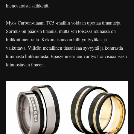
hienovaraista säihkettä.
Myös Carbon-titaani TC5 -malliin voidaan upottaa timantteja.
Sormus on pääosin titaania, mutta sen toisessa reunassa on
hiilikuitunen raita. Kokonaisuus on hillityn tyylikäs ja
vaikuttava. Viileän metallinen titaani saa syvyyttä ja kontrastia
tummasta hiilikuidusta. Epäsymmetrinen väritys luo visuaalisesti
kiinnostavan ilmeen.