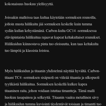
kokonaisuus huokuu ylellisyyttä.
Joissakin malleissa taas kultaa käytetään sormuksen reunoilla,
jolloin musta hiilikuitu jää sormuksen keskelle kuin tumma
sydän kullan kehystämänä. Carbon-kulta GC14 -sormuksessa
eläväpintaista hiilikuitua rajaavat kapeat keltakultaiset reunukset.
Hiilikuidun kiinnostava pinta tuo eloisuutta, kun taas keltakulta
tuo lämpöä ja klassista loistoa.
Myös hiilikuidun ja titaanin yhdistelmä näyttää hyvältä. Carbon-
titaani TC4 -sormuksen sisäpuoli on viileää titaania ja ulkopuoli
tyylikästä hiilikuitua. Sormuksen keskellä kulkee kapea
titaaninen raita, johon voidaan istuttaa timantteja. Tämä malli
huokuu tasapainoa ja selkeyttä. Titaanin vaalea metallinen sävy
ja hiilikuidun tumma kuviointi täydentävät toisiaan ja timantti tuo