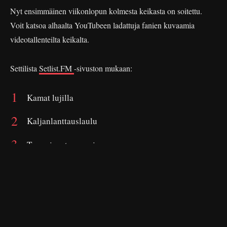
Nyt ensimmäinen viikonlopun kolmesta keikasta on soitettu.
Voit katsoa alhaalta YouTubeen ladattuja fanien kuvaamia
videotallenteilta keikalta.
Settilista
Setlist.FM
-sivuston mukaan:
Kamat lujilla
Kaljanlanttauslaulu
Teen sinusta muusia
Akun tehdas
Pannaan pannaan
Pidetään ikävää