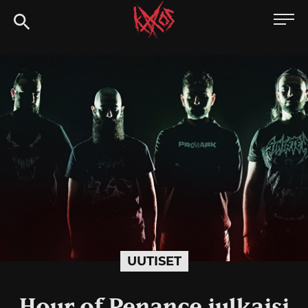
Siirry
Kaaoszine
suoraan
sisältöön
UUTISET