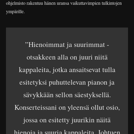
ohjelmisto rakentuu hänen uransa vaikuttavimpien tulkintojen
ympärille.
”Hienoimmat ja suurimmat -
otsakkeen alla on juuri niitä
kappaleita, jotka ansaitsevat tulla
esitetyksi puhuttelevan pianon ja
sävykkään sellon säestyksellä.
Konserteissani on yleensä ollut osio,
jossa on esitetty juurikin näitä
hienoja ja suuria kappaleita. Johtuen