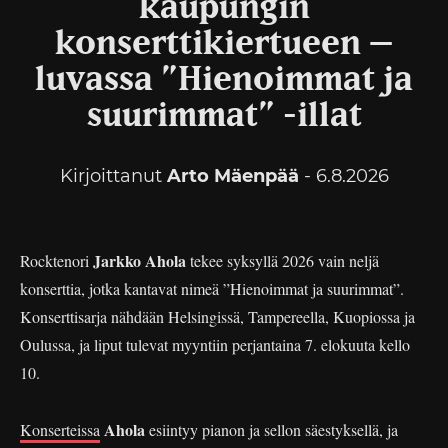
kaupungin
konserttikiertueen –
luvassa ”Hienoimmat ja
suurimmat” -illat
Kirjoittanut
Arto Mäenpää
- 6.8.2026
Jarkko Ahola
Rocktenori
tekee syksyllä 2026 vain neljä
konserttia, jotka kantavat nimeä ”Hienoimmat ja suurimmat”.
Konserttisarja nähdään Helsingissä, Tampereella, Kuopiossa ja
Oulussa, ja liput tulevat myyntiin perjantaina 7. elokuuta kello
10.
Ahola
Konserteissa
esiintyy pianon ja sellon säestyksellä, ja