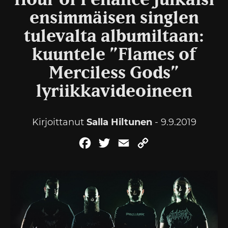
Hour of Penance julkaisi
ensimmäisen singlen
tulevalta albumiltaan:
kuuntele ”Flames of
Merciless Gods”
lyriikkavideoineen
Kirjoittanut
Salla Hiltunen
- 9.9.2019
Facebook
Twitter
Email
Copy
Link