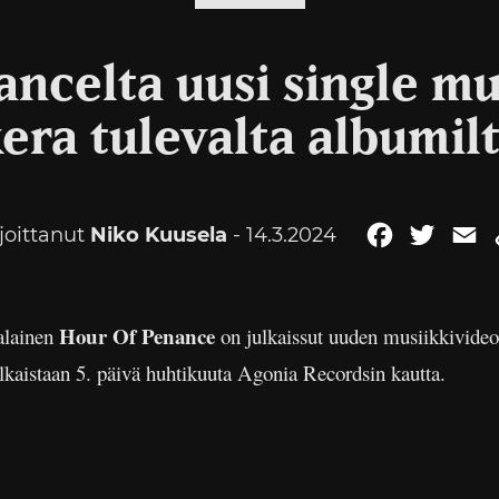
ncelta uusi single m
era tulevalta albumil
rjoittanut
Niko Kuusela
- 14.3.2024
Facebook
Twitte
E
Hour Of Penance
ialainen
on julkaissut uuden musiikkivide
ulkaistaan 5. päivä huhtikuuta Agonia Recordsin kautta.