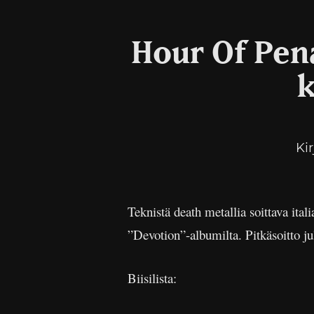
Hour Of Pena
k
Ki
Teknistä death metallia soittava ital
”Devotion”-albumilta. Pitkäsoitto j
Biisilista: