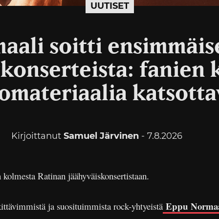
UUTISET
aali soitti ensimmäis
skonserteista: fanien
omateriaalia katsotta
Kirjoittanut
Samuel Järvinen
- 7.8.2026
 kolmesta Ratinan jäähyväiskonsertistaan.
Eppu Normaa
ttävimmistä ja suosituimmista rock-yhtyeistä