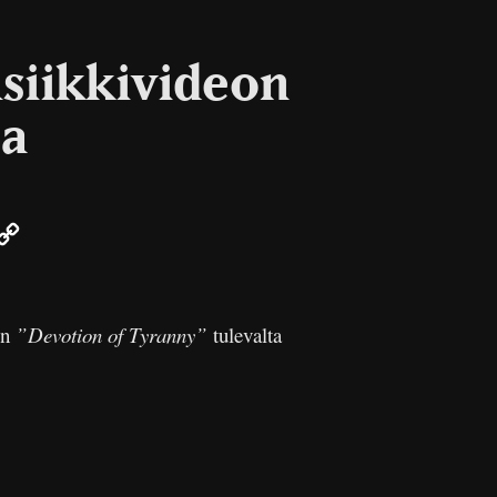
usiikkivideon
ta
r
mail
Copy
Link
on
”Devotion of Tyranny”
tulevalta