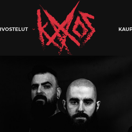
Kaaoszine
RVOSTELUT
KAU