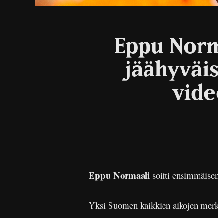
Eppu Norm
jäähyväi
vide
Eppu Normaali
soitti ensimmäisen
Yksi Suomen kaikkien aikojen merki