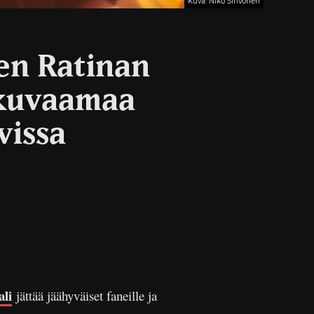
Kuva: Niko Sihvonen
en Ratinan
 kuvaamaa
vissa
li
jättää jäähyväiset faneille ja