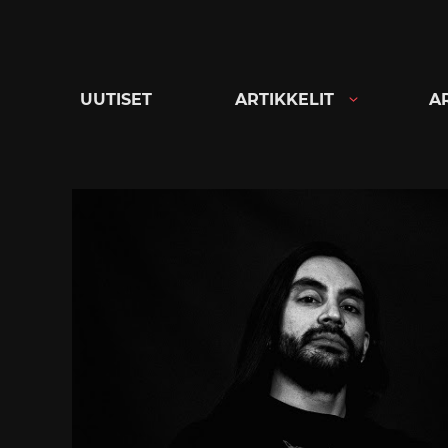
Siirry
suoraan
sisältöön
UUTISET
ARTIKKELIT
A