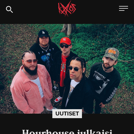
Siirry
Kaaoszine
suoraan
sisältöön
UUTISET