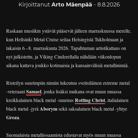
Kirjoittanut
Arto Mäenpää
- 8.8.2026
Raskaan musiikin ystävät pääsevät jälleen marraskuussa merelle,
kun Hellsinki Metal Cruise seilaa Helsingistä Tukholmaan ja
takaisin 6.–8. marraskuuta 2026. Tapahtuman artistikattaus on
nyt julkistettu, ja Viking Cinderellalla nähdään viikonlopun
aikana kattava joukko kotimaisia ja kansainvälisiä metallinimiä.
Risteilyn suurimpiin nimiin lukeutuu sveitsiläinen extreme metal
Samael
-veteraani
, jonka lisäksi mukana ovat muun muassa
Rotting Christ
kreikkalainen black metal -suuruus
, italialainen
Aborym
black metal -jyrä
sekä saksalainen black metal -yhtye
Groza
.
Suomalaista metalliosaamista edustavat myös muun muassa