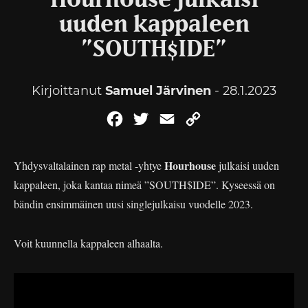
Hourhouse julkaisi
uuden kappaleen
”SOUTH$IDE”
Kirjoittanut
Samuel Järvinen
- 28.1.2023
Facebook
Twitter
Email
Copy
Link
Hourhouse
Yhdysvaltalainen rap metal -yhtye
julkaisi uuden
kappaleen, joka kantaa nimeä ”SOUTH$IDE”. Kyseessä on
bändin ensimmäinen uusi singlejulkaisu vuodelle 2023.
Voit kuunnella kappaleen alhaalta.