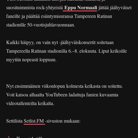
Eppu Normaali
suosituimmista rock-yhtyeistä
jättää jäähyväiset
faneille ja päättää esiintymisuransa Tampereen Ratinan
stadionille 50-vuotisjuhlavuonnaan.
Kaikki häipyy, on vain nyt -jäähyväiskonsertit soitetaan
Tampereella Ratinan stadionilla 6.–8. elokuuta. Liput keikoille
myytiin nopeasti loppuun.
Nyt ensimmäinen viikonlopun kolmesta keikasta on soitettu.
Voit katsoa alhaalta YouTubeen ladattuja fanien kuvaamia
videotallenteilta keikalta.
Settilista
Setlist.FM
-sivuston mukaan: