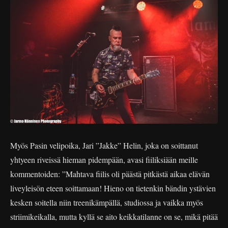
Myös Pasin velipoika, Jari ”Jakke” Helin, joka on soittanut
yhtyeen riveissä hieman pidempään, avasi fiiliksiään meille
kommentoiden: ”Mahtava fiilis oli päästä pitkästä aikaa elävän
liveyleisön eteen soittamaan! Hieno on tietenkin bändin ystävien
kesken soitella niin treenikämpällä, studiossa ja vaikka myös
striimikeikalla, mutta kyllä se aito keikkatilanne on se, mikä pitää