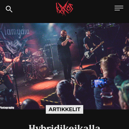
Siirry
Kaaoszine
suoraan
sisältöön
ARTIKKELIT