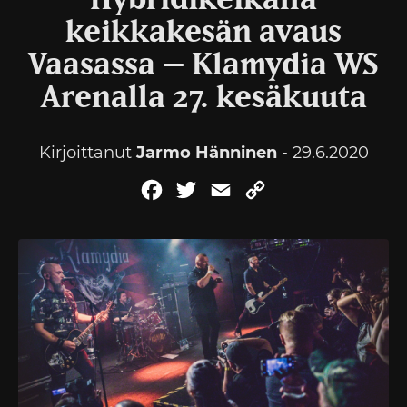
Hybridikeikalla
keikkakesän avaus
Vaasassa – Klamydia WS
Arenalla 27. kesäkuuta
Kirjoittanut
Jarmo Hänninen
- 29.6.2020
Facebook
Twitter
Email
Copy
Link