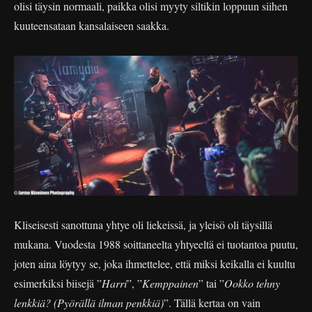
olisi täysin normaali, paikka olisi myyty siltikin loppuun siihen
kuuteensataan kansalaiseen saakka.
Kliseisesti sanottuna yhtye oli liekeissä, ja yleisö oli täysillä
mukana. Vuodesta 1988 soittaneelta yhtyeeltä ei tuotantoa puutu,
joten aina löytyy se, joka ihmettelee, että miksi keikalla ei kuultu
esimerkiksi biisejä ”
Harri
”, ”
Kemppainen
” tai ”
Ookko tehny
lenkkiä? (Pyörällä ilman penkkiä)
”. Tällä kertaa on vain