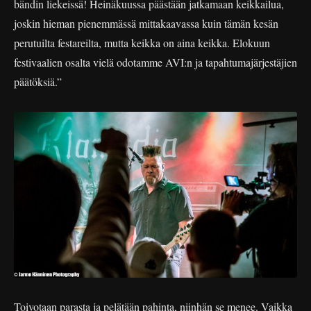
bändin liekeissä! Heinäkuussa päästään jatkamaan keikkailua,
joskin hieman pienemmässä mittakaavassa kuin tämän kesän
perutuilta festareilta, mutta keikka on aina keikka. Elokuun
festivaalien osalta vielä odotamme AVI:n ja tapahtumajärjestäjien
päätöksiä.”
Toivotaan parasta ja pelätään pahinta, niinhän se menee. Vaikka