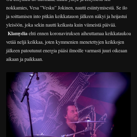
nokkamies, Vesa ”Vesku” Jokinen, nautti esiintymisestä. Se ilo
ja soittamisen into pitkän keikkatauon jälkeen näkyi ja heijastui
yleisöön, joka sekin nautti keikasta kuin viimeistä päivää.
Klamydia
ehti ennen koronaviruksen aiheuttamaa keikkataukoa
vetää neljä keikkaa, joten kymmenien menetettyjen keikkojen
jälkeen patoutunut energia pääsi ilmoille varmasti juuri oikeaan
aikaan ja paikkaan.