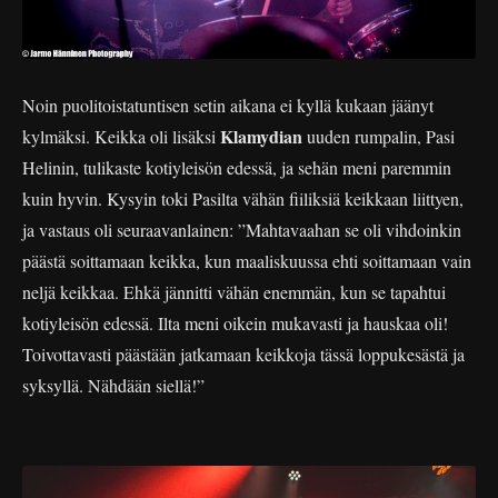
Noin puolitoistatuntisen setin aikana ei kyllä kukaan jäänyt
Klamydian
kylmäksi. Keikka oli lisäksi
uuden rumpalin, Pasi
Helinin, tulikaste kotiyleisön edessä, ja sehän meni paremmin
kuin hyvin. Kysyin toki Pasilta vähän fiiliksiä keikkaan liittyen,
ja vastaus oli seuraavanlainen: ”Mahtavaahan se oli vihdoinkin
päästä soittamaan keikka, kun maaliskuussa ehti soittamaan vain
neljä keikkaa. Ehkä jännitti vähän enemmän, kun se tapahtui
kotiyleisön edessä. Ilta meni oikein mukavasti ja hauskaa oli!
Toivottavasti päästään jatkamaan keikkoja tässä loppukesästä ja
syksyllä. Nähdään siellä!”