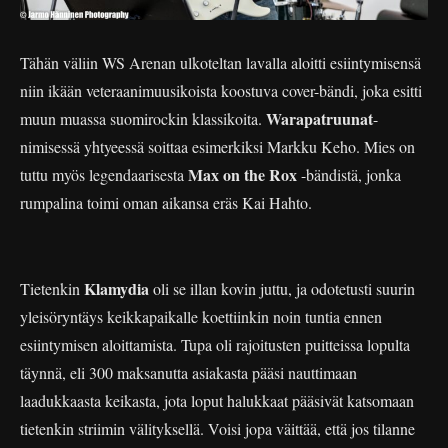
Tähän väliin WS Arenan ulkoteltan lavalla aloitti esiintymisensä
niin ikään veteraanimuusikoista koostuva cover-bändi, joka esitti
Warapatruunat
muun muassa suomirockin klassikoita.
-
nimisessä yhtyeessä soittaa esimerkiksi Markku Keho. Mies on
Max on the Rox
tuttu myös legendaarisesta
-bändistä, jonka
rumpalina toimi oman aikansa eräs Kai Hahto.
Klamydia
Tietenkin
oli se illan kovin juttu, ja odotetusti suurin
yleisöryntäys keikkapaikalle koettiinkin noin tuntia ennen
esiintymisen aloittamista. Tupa oli rajoitusten puitteissa lopulta
täynnä, eli 300 maksanutta asiakasta pääsi nauttimaan
laadukkaasta keikasta, jota loput halukkaat pääsivät katsomaan
tietenkin striimin välityksellä. Voisi jopa väittää, että jos tilanne