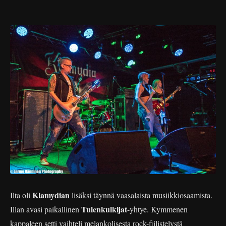
Klamydian
Ilta oli
lisäksi täynnä vaasalaista musiikkiosaamista.
Tulenkulkijat
Illan avasi paikallinen
-yhtye. Kymmenen
kappaleen setti vaihteli melankolisesta rock-fiilistelystä