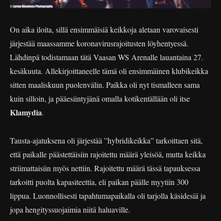
On aika iloita, sillä ensimmäisiä keikkoja aletaan varovaisesti
järjestää maassamme koronavirusrajoitusten löyhentyessä.
Lähdinpä todistamaan tätä Vaasan WS Arenalle lauantaina 27.
kesäkuuta. Allekirjoittaneelle tämä oli ensimmäinen klubikeikka
sitten maaliskuun puolenvälin. Paikka oli nyt tismalleen sama
kuin silloin, ja pääesiintyjänä omalla kotikentällään oli itse
Klamydia
.
Tausta-ajatuksena oli järjestää ”hybridikeikka” tarkoittaen sitä,
että paikalle päästettäisiin rajoitettu määrä yleisöä, mutta keikka
striimattaisiin myös nettiin. Rajoitettu määrä tässä tapauksessa
tarkoitti puolta kapasiteettia, eli paikan päälle myytiin 300
lippua. Luonnollisesti tapahtumapaikalla oli tarjolla käsidesiä ja
jopa hengityssuojaimia niitä haluaville.