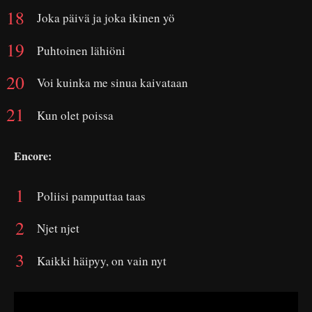
Joka päivä ja joka ikinen yö
Puhtoinen lähiöni
Voi kuinka me sinua kaivataan
Kun olet poissa
Encore:
Poliisi pamputtaa taas
Njet njet
Kaikki häipyy, on vain nyt