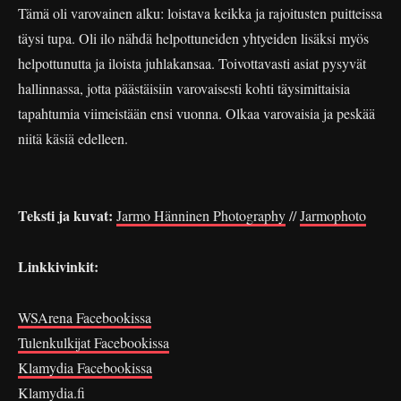
Tämä oli varovainen alku: loistava keikka ja rajoitusten puitteissa
täysi tupa. Oli ilo nähdä helpottuneiden yhtyeiden lisäksi myös
helpottunutta ja iloista juhlakansaa. Toivottavasti asiat pysyvät
hallinnassa, jotta päästäisiin varovaisesti kohti täysimittaisia
tapahtumia viimeistään ensi vuonna. Olkaa varovaisia ja peskää
niitä käsiä edelleen.
Teksti ja kuvat:
Jarmo Hänninen Photography
//
Jarmophoto
Linkkivinkit:
WSArena Facebookissa
Tulenkulkijat Facebookissa
Klamydia Facebookissa
Klamydia.fi