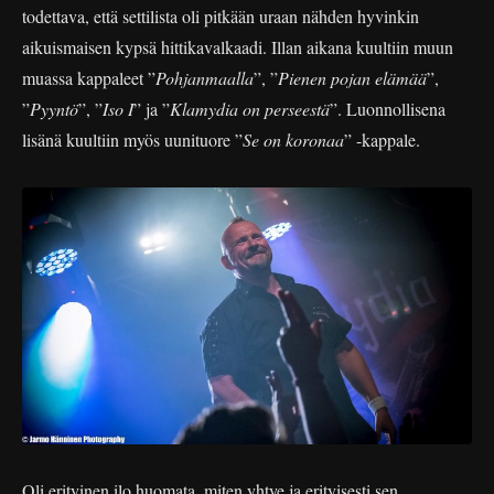
todettava, että settilista oli pitkään uraan nähden hyvinkin
aikuismaisen kypsä hittikavalkaadi. Illan aikana kuultiin muun
muassa kappaleet ”
Pohjanmaalla
”, ”
Pienen pojan elämää
”,
”
Pyyntö
”, ”
Iso I
” ja ”
Klamydia on perseestä
”. Luonnollisena
lisänä kuultiin myös uunituore ”
Se on koronaa
” -kappale.
Oli erityinen ilo huomata, miten yhtye ja erityisesti sen