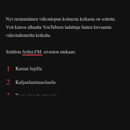
Nyt ensimmäinen viikonlopun kolmesta keikasta on soitettu.
Voit katsoa alhaalta YouTubeen ladattuja fanien kuvaamia
videotallenteilta keikalta.
Settilista
Setlist.FM
-sivuston mukaan:
Kamat lujilla
Kaljanlanttauslaulu
Teen sinusta muusia
Akun tehdas
Pannaan pannaan