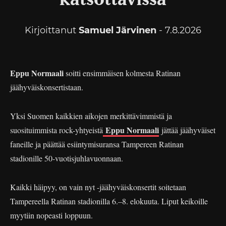
katsottavissa
Kirjoittanut
Samuel Järvinen
- 7.8.2026
Eppu Normaali
soitti ensimmäisen kolmesta Ratinan
jäähyväiskonsertistaan.
Yksi Suomen kaikkien aikojen merkittävimmistä ja
Eppu Normaali
suosituimmista rock-yhtyeistä
jättää jäähyväiset
faneille ja päättää esiintymisuransa Tampereen Ratinan
stadionille 50-vuotisjuhlavuonnaan.
Kaikki häipyy, on vain nyt -jäähyväiskonsertit soitetaan
Tampereella Ratinan stadionilla 6.–8. elokuuta. Liput keikoille
myytiin nopeasti loppuun.