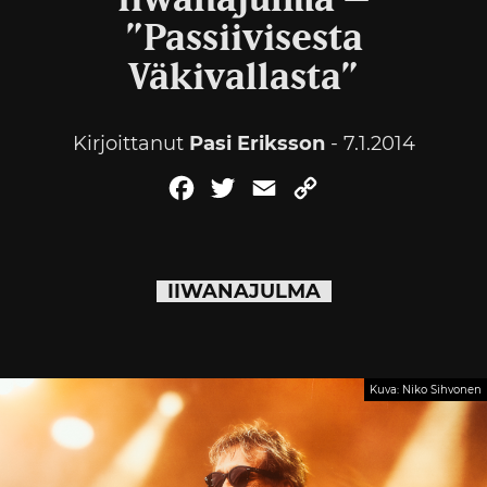
Iiwanajulma –
”Passiivisesta
Väkivallasta”
Kirjoittanut
Pasi Eriksson
- 7.1.2014
Facebook
Twitter
Email
Copy
Link
IIWANAJULMA
Kuva: Niko Sihvonen