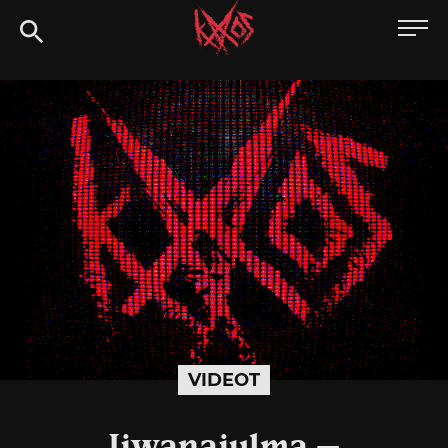
Siirry
Kaaoszine
suoraan
sisältöön
VIDEOT