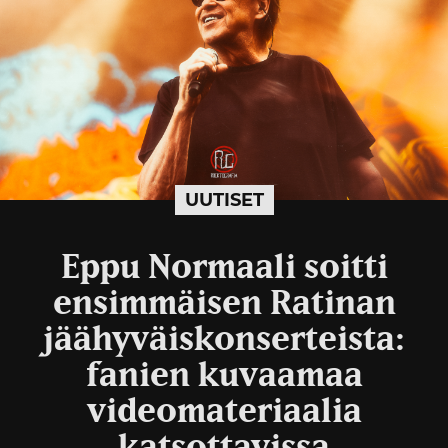
UUTISET
Eppu Normaali soitti
ensimmäisen Ratinan
jäähyväiskonserteista:
fanien kuvaamaa
videomateriaalia