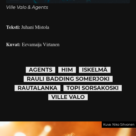
Ville Valo & Agents
Teksti:
Juhani Mistola
Kuvat:
Eevamaija Virtanen
AGENTS
HIM
ISKELMÄ
RAULI BADDING SOMERJOKI
RAUTALANKA
TOPI SORSAKOSKI
VILLE VALO
Kuva: Niko Sihvonen