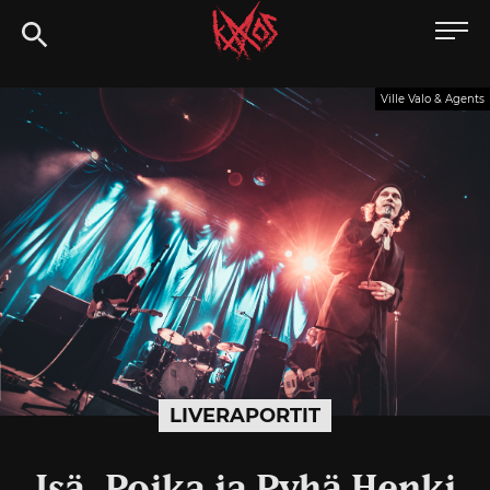
Siirry
Kaaoszine
suoraan
sisältöön
Ville Valo & Agents
LIVERAPORTIT