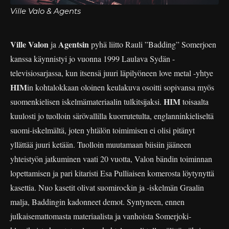
Ville Valo & Agents
Ville Valon
Agentsin
ja
pyhä liitto Rauli ”Badding” Somerjoen
kanssa käynnistyi jo vuonna 1999 Laulava Sydän -
televisiosarjassa, kun itsensä juuri läpilyöneen love metal -yhtye
HIM
in kohtalokkaan oloinen keulakuva osoitti sopivansa myös
HIM
suomenkielisen iskelmämateriaalin tulkitsijaksi.
toisaalta
kuulosti jo tuolloin särövallilla kuorrutetulta, englanninkieliseltä
suomi-iskelmältä, joten yhtälön toimimisen ei olisi pitänyt
yllättää juuri ketään. Tuolloin muutamaan biisiin jääneen
yhteistyön jatkuminen vaati 20 vuotta, Valon bändin toiminnan
lopettamisen ja pari kitaristi Esa Pulliaisen komerosta löytynyttä
kasettia. Nuo kasetit olivat suomirockin ja -iskelmän Graalin
malja, Baddingin kadonneet demot. Syntyneen, ennen
julkaisemattomasta materiaalista ja vanhoista Somerjoki-