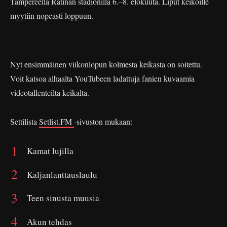
Tampereella Ratinan stadionilla 6.–8. elokuuta. Liput keikoille
myytiin nopeasti loppuun.
Nyt ensimmäinen viikonlopun kolmesta keikasta on soitettu.
Voit katsoa alhaalta YouTubeen ladattuja fanien kuvaamia
videotallenteilta keikalta.
Settilista
Setlist.FM
-sivuston mukaan:
Kamat lujilla
Kaljanlanttauslaulu
Teen sinusta muusia
Akun tehdas