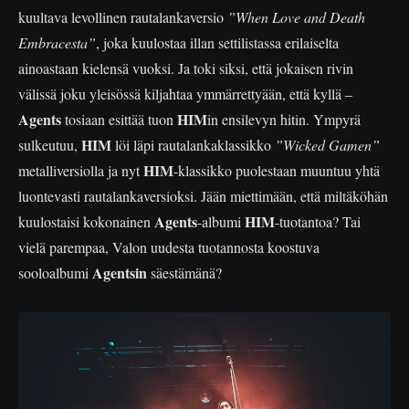
kuultava levollinen rautalankaversio
”When Love and Death
Embracesta”
, joka kuulostaa illan settilistassa erilaiselta
ainoastaan kielensä vuoksi. Ja toki siksi, että jokaisen rivin
välissä joku yleisössä kiljahtaa ymmärrettyään, että kyllä –
Agents
HIM
tosiaan esittää tuon
in ensilevyn hitin. Ympyrä
HIM
sulkeutuu,
löi läpi rautalankaklassikko
”Wicked Gamen”
HIM
metalliversiolla ja nyt
-klassikko puolestaan muuntuu yhtä
luontevasti rautalankaversioksi. Jään miettimään, että miltäköhän
Agents
HIM
kuulostaisi kokonainen
-albumi
-tuotantoa? Tai
vielä parempaa, Valon uudesta tuotannosta koostuva
Agentsin
sooloalbumi
säestämänä?