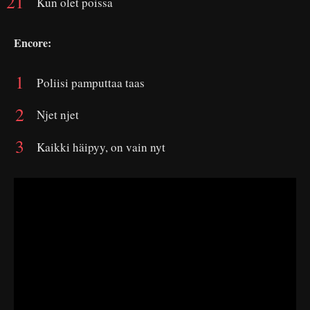
Kun olet poissa
Encore:
Poliisi pamputtaa taas
Njet njet
Kaikki häipyy, on vain nyt