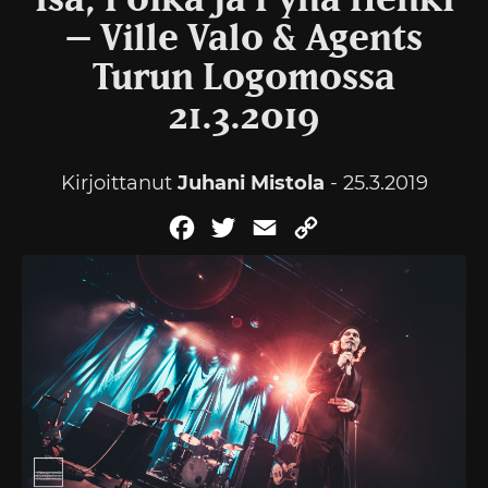
Isä, Poika ja Pyhä Henki
– Ville Valo & Agents
Turun Logomossa
21.3.2019
Kirjoittanut
Juhani Mistola
- 25.3.2019
Facebook
Twitter
Email
Copy
Link