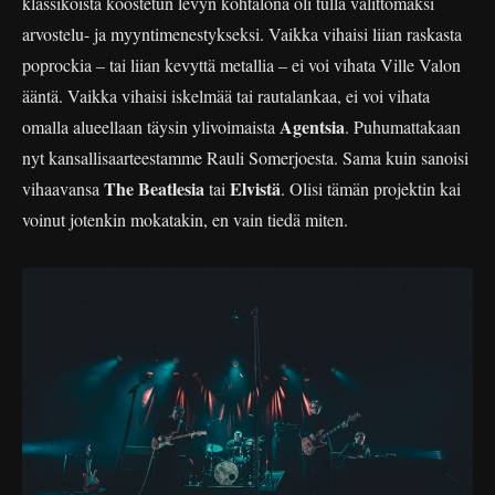
klassikoista koostetun levyn kohtalona oli tulla välittömäksi
arvostelu- ja myyntimenestykseksi. Vaikka vihaisi liian raskasta
poprockia – tai liian kevyttä metallia – ei voi vihata Ville Valon
ääntä. Vaikka vihaisi iskelmää tai rautalankaa, ei voi vihata
Agentsia
omalla alueellaan täysin ylivoimaista
. Puhumattakaan
nyt kansallisaarteestamme Rauli Somerjoesta. Sama kuin sanoisi
The Beatlesia
Elvistä
vihaavansa
tai
. Olisi tämän projektin kai
voinut jotenkin mokatakin, en vain tiedä miten.