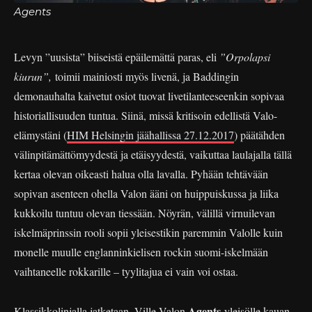
Agents
Levyn ”uusista” biiseistä epäilemättä paras, eli
”Orpolapsi
kiurun”,
toimii mainiosti myös livenä, ja Baddingin
demonauhalta kaivetut osiot tuovat livetilanteeseenkin sopivaa
historiallisuuden tuntua. Siinä, missä kritisoin edellistä Valo-
elämystäni (
HIM Helsingin jäähallissa 27.12.2017
) päätähden
välinpitämättömyydestä ja etäisyydestä, vaikuttaa laulajalla tällä
kertaa olevan oikeasti halua olla lavalla. Pyhään tehtävään
sopivan asenteen ohella Valon ääni on huippuiskussa ja liika
kukkoilu tuntuu olevan tiessään. Nöyrän, välillä virnuilevan
iskelmäprinssin rooli sopii yleisestikin paremmin Valolle kuin
monelle muulle englanninkielisen rockin suomi-iskelmään
vaihtaneelle rokkarille – tyylitajua ei vain voi ostaa.
Agents
Klassikkolinjalla jatketaan, Ville Valon
-yleisölle kauan