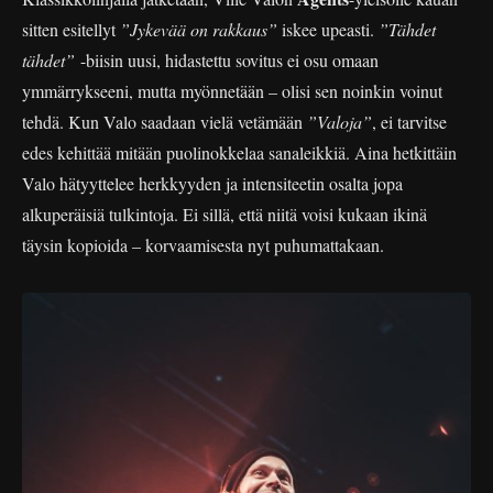
sitten esitellyt
”Jykevää on rakkaus”
iskee upeasti.
”Tähdet
tähdet”
-biisin uusi, hidastettu sovitus ei osu omaan
ymmärrykseeni, mutta myönnetään – olisi sen noinkin voinut
tehdä. Kun Valo saadaan vielä vetämään
”Valoja”
, ei tarvitse
edes kehittää mitään puolinokkelaa sanaleikkiä. Aina hetkittäin
Valo hätyyttelee herkkyyden ja intensiteetin osalta jopa
alkuperäisiä tulkintoja. Ei sillä, että niitä voisi kukaan ikinä
täysin kopioida – korvaamisesta nyt puhumattakaan.