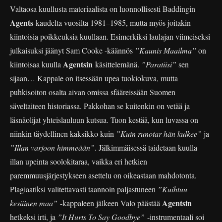
Valtaosa kuullusta materiaalista on luonnollisesti Baddingin
Agents
-kaudelta vuosilta 1981–1985, mutta myös joitakin
kiintoisia poikkeuksia kuullaan. Esimerkiksi laulajan viimeiseksi
julkaisuksi jäänyt Sam Cooke -käännös
”Kaunis Maailma”
on
Agentsin
kiintoisaa kuulla
käsittelemänä.
”Paratiisi”
sen
sijaan… Kappale on itsessään upea tuokiokuva, mutta
puhkisoiton osalta aivan omissa sfääreissään Suomen
säveltaiteen historiassa. Pakkohan se kuitenkin on vetää ja
läsnäolijat yhteislauluun kutsua. Tuon kestää, kun luvassa on
niinkin täydellinen kaksikko kuin
”Kuin runotar hän kulkee”
ja
”Illan varjoon himmeään”
. Jälkimmäisessä taidetaan kuulla
illan upeinta soolokitaraa, vaikka eri hetkien
paremmuusjärjestykseen asettelu on oikeastaan mahdotonta.
Plagiaatiksi valitettavasti taannoin paljastuneen
”Kuihtuu
Agentsin
kesäinen maa”
-kappaleen jälkeen Valo päästää
hetkeksi irti, ja
”It Hurts To Say Goodbye”
-instrumentaali soi