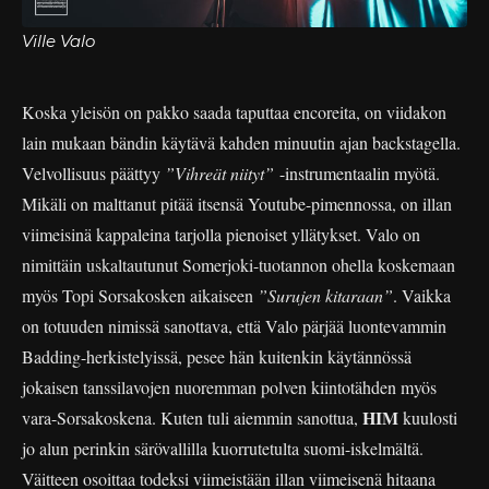
Ville Valo
Koska yleisön on pakko saada taputtaa encoreita, on viidakon
lain mukaan bändin käytävä kahden minuutin ajan backstagella.
Velvollisuus päättyy
”Vihreät niityt”
-instrumentaalin myötä.
Mikäli on malttanut pitää itsensä Youtube-pimennossa, on illan
viimeisinä kappaleina tarjolla pienoiset yllätykset. Valo on
nimittäin uskaltautunut Somerjoki-tuotannon ohella koskemaan
myös Topi Sorsakosken aikaiseen
”Surujen kitaraan”
. Vaikka
on totuuden nimissä sanottava, että Valo pärjää luontevammin
Badding-herkistelyissä, pesee hän kuitenkin käytännössä
jokaisen tanssilavojen nuoremman polven kiintotähden myös
HIM
vara-Sorsakoskena. Kuten tuli aiemmin sanottua,
kuulosti
jo alun perinkin särövallilla kuorrutetulta suomi-iskelmältä.
Väitteen osoittaa todeksi viimeistään illan viimeisenä hitaana