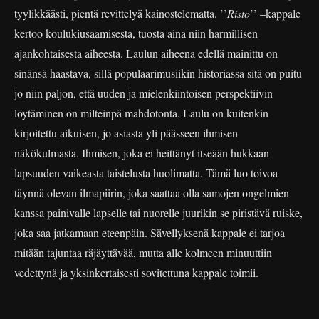
tyylikkäästi, pientä revittelyä kainostelematta. ’’
Risto
’’ –kappale
kertoo koulukiusaamisesta, tuosta aina niin harmillisen
ajankohtaisesta aiheesta. Laulun aiheena edellä mainittu on
sinänsä haastava, sillä populaarimusiikin historiassa sitä on puitu
jo niin paljon, että uuden ja mielenkiintoisen perspektiivin
löytäminen on milteinpä mahdotonta. Laulu on kuitenkin
kirjoitettu aikuisen, jo asiasta yli päässeen ihmisen
näkökulmasta. Ihmisen, joka ei heittänyt itseään hukkaan
lapsuuden vaikeasta taistelusta huolimatta. Tämä luo toivoa
täynnä olevan ilmapiirin, joka saattaa olla samojen ongelmien
kanssa painivalle lapselle tai nuorelle juurikin se piristävä ruiske,
joka saa jatkamaan eteenpäin. Sävellyksenä kappale ei tarjoa
mitään tajuntaa räjäyttävää, mutta alle kolmeen minuuttiin
vedettynä ja yksinkertaisesti sovitettuna kappale toimii.