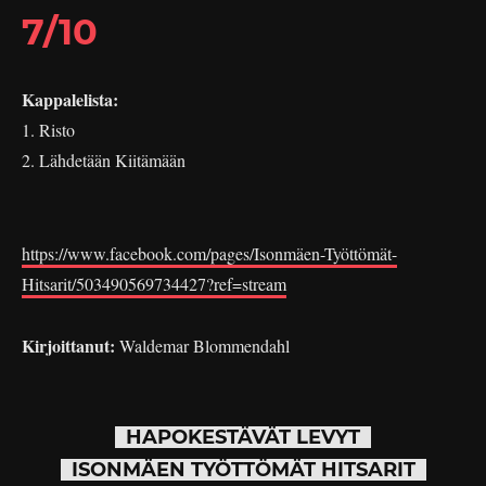
7/10
Kappalelista:
1. Risto
2. Lähdetään Kiitämään
https://www.facebook.com/pages/Isonmäen-Työttömät-
Hitsarit/503490569734427?ref=stream
Kirjoittanut:
Waldemar Blommendahl
HAPOKESTÄVÄT LEVYT
ISONMÄEN TYÖTTÖMÄT HITSARIT