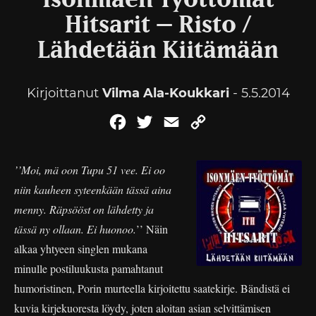
Isonmäen Työttömät
Hitsarit – Risto /
Lähdetään Kiitämään
Kirjoittanut
Vilma Ala-Koukkari
- 5.5.2014
Facebook
Twitter
Email
Copy
Link
’’Moi, mä oon Tupu 51 vee. Ei oo
niin kauheen syteenkään tässä aina
menny. Räpsööst on lähdetty ja
tässä ny ollaan. Ei huonoo.
’’ Näin
alkaa yhtyeen singlen mukana
minulle postiluukusta pamahtanut
humoristinen, Porin murteella kirjoitettu saatekirje. Bändistä ei
kuvia kirjekuoresta löydy, joten aloitan asian selvittämisen