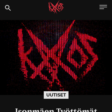
Siirry
Kaaoszine
suoraan
sisältöön
UUTISET