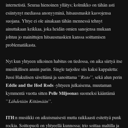
internetistä. Seuraa hienoinen yllätys; kolmikko on tähän asti
esiintynyt mediassa anonyyminä, hitsausmaskit kasvojensa
suojana. Yhtye ei ole ainakaan tähän mennessä tehnyt
ainuttakaan keikkaa, joka heidän omien sanojensa mukaan
johtuu jo mainittujen hitsausmaskien kanssa soittamisen
problematiikasta.
Nyt kun yhtyeen ulkoinen habitus on tiedossa, on aika siirtyä itse
musiikillisen annin pariin. Single tarjoilee siis kaksi kappaletta:
Jussi Hakulisen säveltämä ja sanoittama ’’
Risto
’’, sekä alun perin
Eddie and the Hod Rods
-yhtyeen julkaisema, muutaman
Pelle Miljoona
kymmentä vuotta sitten
n suomeksi kääntämä
’’
Lähdetään Kiitämään
’’.
ITH
:n musiikki on aikuismaisesti mutta raikkaasti esitettyä punk
rockia. Soittopuoli on yhtyeellä kunnossa; trio soittaa maltilla ja