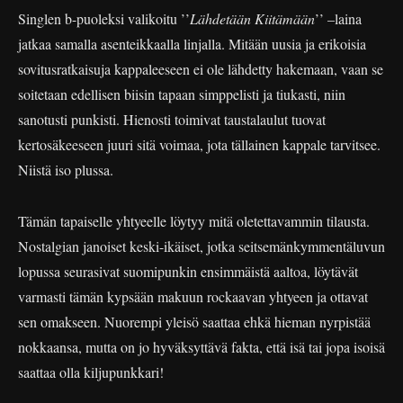
Singlen b-puoleksi valikoitu ’’
Lähdetään Kiitämään
’’ –laina
jatkaa samalla asenteikkaalla linjalla. Mitään uusia ja erikoisia
sovitusratkaisuja kappaleeseen ei ole lähdetty hakemaan, vaan se
soitetaan edellisen biisin tapaan simppelisti ja tiukasti, niin
sanotusti punkisti. Hienosti toimivat taustalaulut tuovat
kertosäkeeseen juuri sitä voimaa, jota tällainen kappale tarvitsee.
Niistä iso plussa.
Tämän tapaiselle yhtyeelle löytyy mitä oletettavammin tilausta.
Nostalgian janoiset keski-ikäiset, jotka seitsemänkymmentäluvun
lopussa seurasivat suomipunkin ensimmäistä aaltoa, löytävät
varmasti tämän kypsään makuun rockaavan yhtyeen ja ottavat
sen omakseen. Nuorempi yleisö saattaa ehkä hieman nyrpistää
nokkaansa, mutta on jo hyväksyttävä fakta, että isä tai jopa isoisä
saattaa olla kiljupunkkari!