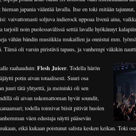
t hieman japania vääntää lavalla. Itse en toki mitään tajunnut, 
i: vaivattomasti soljuva indierock uppoaa livenä aina, vaikka
tarjoili noin puolessavälissä settiä lavalle hyökännyt kalapäi
ckeja vähän bändin musiikkia mukaillen ja onnistui mm. lyömä
ä. Tämä oli varsin piristävä tapaus, ja vanhempi väkikin nautti
Flesh Juicer
kalle raahauduin:
. Todella härön
jäytti potin aivan totaalisesti. Suuri osa
an juuri tätä yhtyettä, ja meininki oli sen
dillä oli aivan uskomattoman hyvät soundit,
kanaamari; todella toimivat biisit pitivät huolen
vanhemman väen edustaja näytti pääsevän
ukaan, eikä kukaan poistunut salista kesken keikan. Toki os