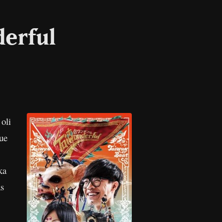
derful
oli
lue
ka
as