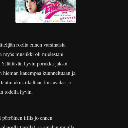
telijän roolia ennen varsinaisia
 ja myös musiikki oli mielestäni
Yllättävän hyvin porukka jaksoi
ken hieman kauempaa kuunneltuaan ja
autui akustiikaltaan loistavaksi jo
an todella hyvin.
i pörröinen fiilis jo ennen
laisella tavalla), ja ainakin muulla