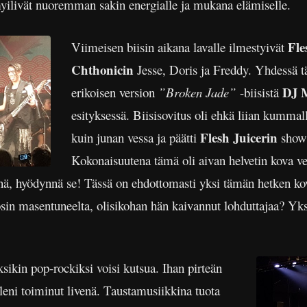
myilivät nuoremman sakin energialle ja mukana elämiselle.
Fle
Viimeisen biisin aikana lavalle ilmestyivät
Chthonicin
Jesse, Doris ja Freddy. Yhdessä 
DJ 
erikoisen version
”Broken Jade”
-biisistä
esityksessä. Biisisovitus oli ehkä liian kummal
Flesh Juicerin
kuin junan vessa ja päätti
show’
Kokonaisuutena tämä oli aivan helvetin kova vet
nä, hyödynnä se! Tässä on ehdottomasti yksi tämän hetken ko
osin masentuneelta, olisikohan hän kaivannut lohduttajaa? Yksi
ksikin pop-rockiksi voisi kutsua. Ihan pirteän
elleni toiminut livenä. Taustamusiikkina tuota