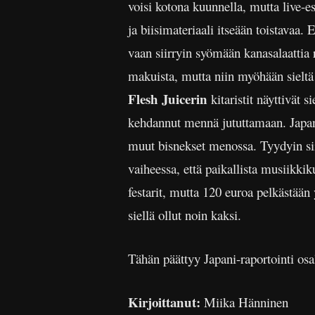
voisi kotona kuunnella, mutta live-e
ja biisimateriaali itseään toistavaa.
vaan siirryin syömään kanasalaattia 
makuista, mutta niin myöhään sieltä
Flesh Juicerin
kitaristit näyttivät
kehdannut mennä jututtamaan. Japanis
muut bisnekset menossa. Tyydyin siis
vaiheessa, että paikallista musiikki
festarit, mutta 120 euroa pelkästään
siellä ollut noin kaksi.
Tähän päättyy Japani-raportointi osal
Kirjoittanut:
Miika Hänninen