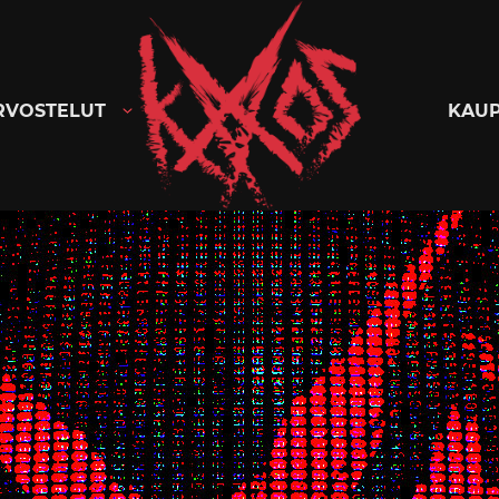
Kaaoszine
RVOSTELUT
KAU