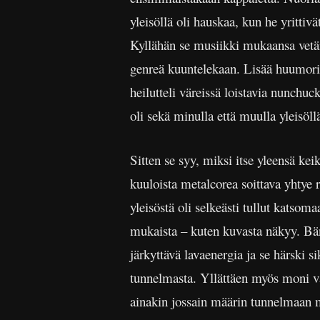
yleisöllä oli hauskaa, kun he yrittivä
Kyllähän se musiikki mukaansa vetäis
genreä kuuntelekaan. Lisää huumoria 
heilutteli väreissä loistavia nunchu
oli sekä minulla että muulla yleisöll
Sitten se syy, miksi itse yleensä kei
kuuloista metalcorea soittava yhtye rä
yleisöstä oli selkeästi tullut katsoma
mukaista
–
kuten kuvasta näkyy. Bän
järkyttävä lavaenergia ja se härski si
tunnelmasta. Yllättäen myös moni 
ainakin jossain määrin tunnelmaan m