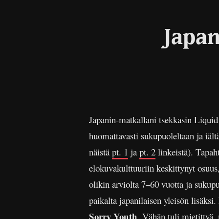
Japan
Japanin-matkallani tsekkasin Liquid
huomattavasti sukupuoleltaan ja iält
näistä
pt. 1
ja
pt. 2
linkeistä). Tapah
elokuvakulttuuriin keskittynyt osuu
olikin arviolta 7–60 vuotta ja suku
paikalta japanilaisen yleisön lisäksi.
Sorry Youth
. Vähän tuli mietitty