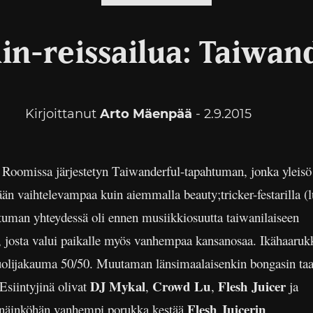
in-reissailua: Taiwan
Kirjoittanut
Arto Mäenpää
- 2.9.2015
 Roomissa järjestetyn Taiwanderful-tapahtuman, jonka yleisö 
ään vaihtelevampaa kuin aiemmalla beauty;tricker-festarilla (
tuman yhteydessä oli ennen musiikkiosuutta taiwanilaiseen
s, josta valui paikalle myös vanhempaa kansanosaa. Ikähaaruk
puolijakauma 50/50. Muutaman länsimaalaisenkin bongasin ta
DJ Mykal
Crowd Lu
Flesh Juicer
 Esiintyjinä olivat
,
,
ja
Flesh Juicerin
ä, näinköhän vanhempi porukka kestää