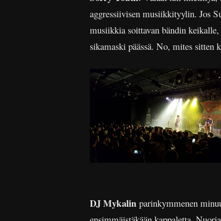
aggressiivisen musiikkityylin. Jos 
musiikkia soittavan bändin keikalle, 
sikamaski päässä. No, mites sitten 
DJ Mykalin
parinkymmenen minuutin
ensimmäistäkään kappaletta. Nuoria, 