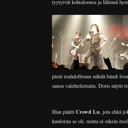
tyytyivät kohtaloonsa ja lähinnä hy
pieni mahdollisuus nähdä bändi live
sanoa valehtelematta. Doris näytti t
Crowd Lu
Illan päätti
, jota ehkä jo
kuuloista se oli, mutta ei oikein its