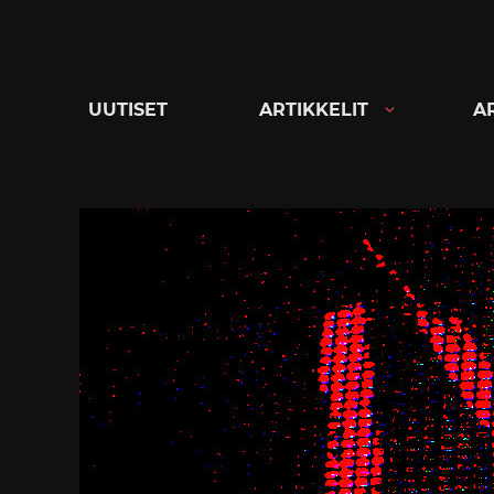
Siirry
suoraan
sisältöön
UUTISET
ARTIKKELIT
A