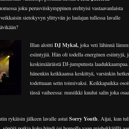
Suomessa joku perusviiskymppinen erehtyisi vastaavanlaista
veikkaisin sietokyvyn ylittyvän jo laulajan tullessa lavalle
kävikään?
DJ Mykal,
Illan aloitti
joka veti lähinnä lämmit
esiintyjiä. Hän oli todella energinen esiintyjä,
keskimääräistä DJ-jumputusta laadukkaampaa. 
hänenkin keikkaansa keskittyä, varsinkin het
todettuaan setin toimivaksi. Keikkapaikka osoitt
tässä vaiheessa: musiikki kuului salin joka osa
Sorry Youth
 rykäisin jälkeen lavalle astui
. Aijai, kun tul
söpöjä poikia koko bändi (ei homolla vaan miehekkäällä aasia