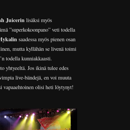
sh Juicerin
lisäksi myös
tämä ”superkokoonpano” veti todella
Mykalin
saadessa myös pienen osan
linen, mutta kyllähän se livenä toimi
n todella kunniakkaasti.
o yhtyeeltä. Jos ikinä tulee edes
vimpia live-bändejä, en voi muuta
 vapaaehtoinen olisi heti löytynyt!