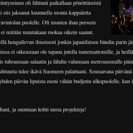
siintyminen oli lähinnä paikallaan pönöttämistä
 Ei siis jaksanut kuunnella monta kappaletta
ravintolan puolelle. Oli muuten ihan perseen
 ei mitään muutakaan ruokaa oikein saanut.
 siellä hengailevan ilmeisesti jonkin japanilaisen bändin parin 
sa ei oikeastaan ole tapana jutella tuntemattomille, ja heillä
 tuhoamaan salaatin ja lähdin valumaan metroasemalle päin. Il
kulttuuria tulee ikävä Suomeen palattuani. Seuraavana päivän
 yhden päivän lipuista meni vähän budjetin ulkopuolelle, kun i
tani, ja suuntaan kohti uusia projekteja!