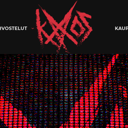
Kaaoszine
RVOSTELUT
KAU