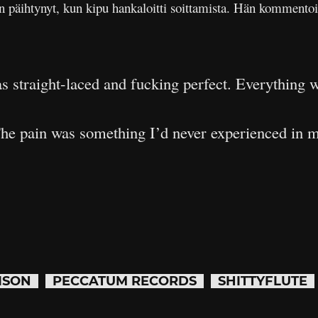
en päihtynyt, kun kipu hankaloitti soittamista. Hän kommentoi 
s straight-laced and fucking perfect. Everything w
 The pain was something I’d never experienced in my
ISON
PECCATUM RECORDS
SHITTYFLUTE