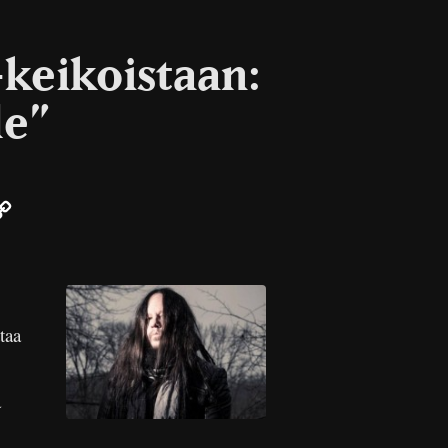
-keikoistaan:
le”
ail
Copy
Link
taa
a