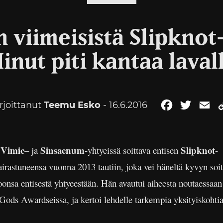
n viimeisistä Slipknot
inut piti kantaa laval
rjoittanut
Teemu Esko
- 16.6.2016
Facebook
Twitter
Em
Vimic
Sinsaenum
Slipknot
n
– ja
-yhtyeissä soittava entisen
-
irastuneensa vuonna 2013 tautiin, joka vei häneltä kyvyn soit
oonsa entisestä yhtyeestään. Hän avautui aiheesta noutaessaan
ods Awardseissa, ja kertoi lehdelle tarkempia yksityiskohti