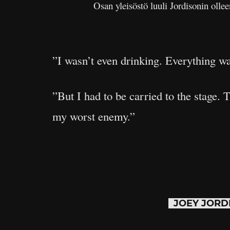
Osan yleisöstö luuli Jordisonin olle
”I wasn’t even drinking. Everything wa
”But I had to be carried to the stage.
my worst enemy.”
JOEY JORD