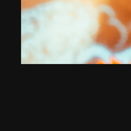
Eppu Norm
jäähyväi