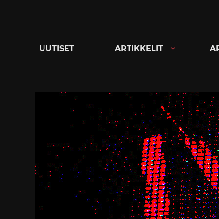
Siirry
suoraan
sisältöön
UUTISET
ARTIKKELIT
A