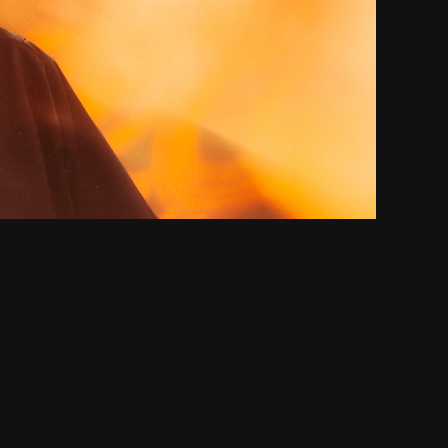
Kuva: Niko Sihvonen
en Ratinan
 kuvaamaa