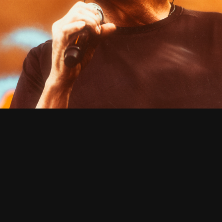
UUTISET
aali soitti ensimmäis
skonserteista: fanien