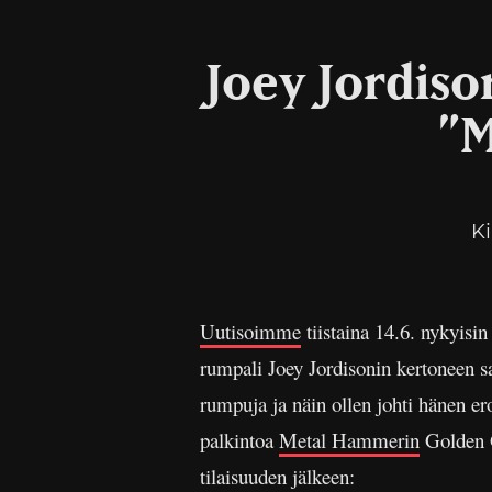
Joey Jordiso
”M
Ki
Uutisoimme
tiistaina 14.6. nykyisi
rumpali Joey Jordisonin kertoneen sa
rumpuja ja näin ollen johti hänen er
palkintoa
Metal Hammerin
Golden G
tilaisuuden jälkeen: