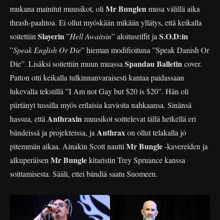
Mr Bunglen
mukana mainitut muusikot, oli
musa välillä aika
thrash-paahtoa. Ei ollut myöskään mikään yllätys, että keikalla
Slayerin
S.O.D:in
soitettiin
”
Hell Awaitsin
” aloitusriffit ja
”
Speak English Or Die
” hieman modifioituna ”Speak Danish Or
Spandau Balletin
Die”. Lisäksi soitettiin muun muassa
cover.
Patton otti keikalla tulkinnanvaraisesti kantaa paidassaan
lukevalla tekstillä ”I Am not Gay but $20 is $20”. Hän oli
piirtänyt tussilla myös erilaisia kuvioita nahkaansa. Sinänsä
Anthraxin
hassua, että
muusikot soittelevat tällä hetkellä eri
Anthrax
bändeissä ja projekteissa, ja
on ollut telakalla jo
Mr Bungle
pitemmän aikaa. Ainakin Scott nautti
-kavereiden ja
Mr Bungle
alkuperäisen
kitaristin Trey Spruance kanssa
soittamisesta. Sääli, ettei bändiä saatu Suomeen.