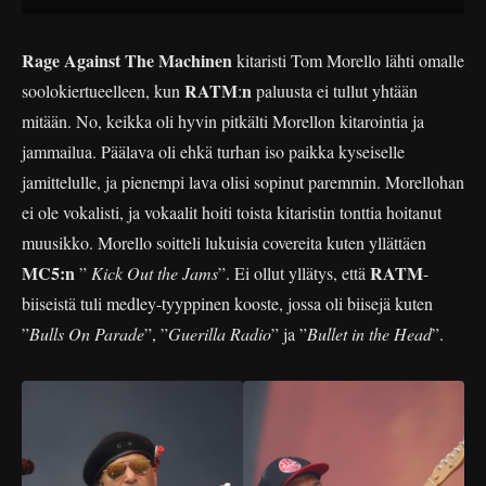
Rage Against The Machinen
kitaristi Tom Morello lähti omalle
RATM
n
soolokiertueelleen, kun
:
paluusta ei tullut yhtään
mitään. No, keikka oli hyvin pitkälti Morellon kitarointia ja
jammailua. Päälava oli ehkä turhan iso paikka kyseiselle
jamittelulle, ja pienempi lava olisi sopinut paremmin. Morellohan
ei ole vokalisti, ja vokaalit hoiti toista kitaristin tonttia hoitanut
muusikko. Morello soitteli lukuisia covereita kuten yllättäen
MC5:n
RATM
”
Kick Out the Jams
”. Ei ollut yllätys, että
-
biiseistä tuli medley-tyyppinen kooste, jossa oli biisejä kuten
”
Bulls On Parade
”, ”
Guerilla Radio
” ja ”
Bullet in the Head
”.