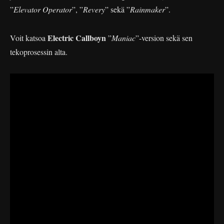
”
Elevator Operator
”, ”
Revery
” sekä ”
Rainmaker
”.
Electric Callboyn
Voit katsoa
”
Maniac
”-version sekä sen
tekoprosessin alta.