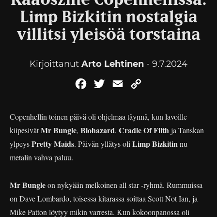
Kaaoszine Copenhellissa:
Limp Bizkitin nostalgia
villitsi yleisöä torstaina
Kirjoittanut
Arto Lehtinen
- 9.7.2024
Facebook
Twitter
Email
Copy
Link
Copenhellin toinen päivä oli ohjelmaa täynnä, kun lavoille
Mr Bungle
Biohazard
Cradle Of Filth
kiipesivät
,
,
ja Tanskan
Pretty Maids
Limp Bizkitin
ylpeys
. Päivän yllätys oli
nu
metalin vahva paluu.
Mr Bungle
on nykyään melkoinen all star -ryhmä. Rummuissa
on Dave Lombardo, toisessa kitarassa soittaa Scott Not Ian, ja
Mike Patton löytyy mikin varresta. Kun kokoonpanossa oli