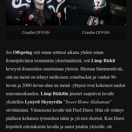
Cradle Of Filth
Cradle Of Filth
Offspring
Jos
veti oman settinsä aikana yhden oman
Limp Bizkit
festaripäivänsä isoimmista yleisömääristä, veti
keveysti festareiden suurimman yleisön. Hieman hämmentävää,
että nu metal on tehnyt melkoisen comebackin ja vanhat 90-
luvun ja 2000-luvun alun nu metal -yhtyeet ovat kokeneet uuden
Limp Bizkitin
renesanssikauden.
jäsenet saapuivat lavalle
Lynyrd Skynyrdin
yksitellen
”
Sweet Home Alabaman
”
siivittämänä. Viimeisenä lavalle tuli Fred Durst. Hän oli vetänyt
päälleen keltaisen työmiehen takin ja yli-isot shortsit. Kun Durst
köpötteli edestakaisin lavalla ja sanoi jotakin yleisölle, oli