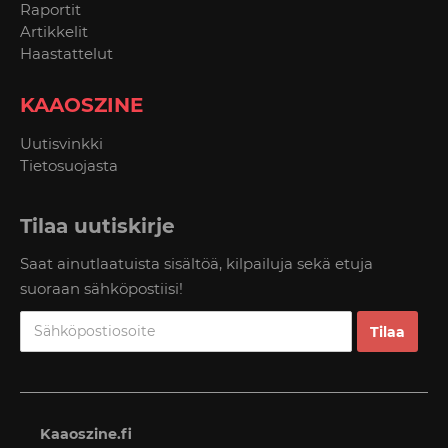
Raportit
Artikkelit
Haastattelut
KAAOSZINE
Uutisvinkki
Tietosuojasta
Tilaa uutiskirje
Saat ainutlaatuista sisältöä, kilpailuja sekä etuja
suoraan sähköpostiisi!
Kaaoszine.fi