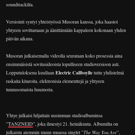
soundtrackilta.
Versiointi syntyi yhteistyössä Musoran kanssa, joka haastoi
yhtyeen sovittamaan ja äänittämään kappaleen kokonaan yhden
päivän aikana.
Musoran julkaisemalla videolla seurataan koko prosessia aina
ensimmäisistä sovitusideoista lopulliseen studioversioon asti.
Electric Callboylle
Lopputuloksena kuullaan
tuttu yhdistelmä
raskaita kitaroita, elektronisia elementtejä ja yhtyeen
tunnusomaista huumoria.
Yhtye julkaisi hiljattain uusimman studioalbuminsa
”
TANZNEID
”, joka ilmestyi 21. heinäkuuta. Albumilta on
julkaistu aiemmin muun muassa singlet ”
The Way You Are
”,