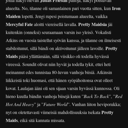
Judas Priestin
joilla näkyi olevan
paitoja, näkyi poistuvan
Iron
alueelta. No, tilanne oli samanlainen pari vuotta sitten, kun
Maiden
lopetti. Jengi rupesi poistumaan alueelta, vaikka
Mercyful Fate
Pretty Maidsia
aloitti viereisellä lavalla.
jäi
kuitenkin (onneksi) seuraamaan varsin iso yleisö. Vokalisti
Atkins on vuosia taistellut syövän kanssa, ja tilanne on ilmeisesti
Pretty
stabiloitunut, sillä bändi on aktivoitunut jälleen lavoille.
Maids
pääsi yllättämään, sillä viisikko oli todella hyvässä
vireessä. Soundit olivat niin hyvät ja todella tykit, ettei heti
meinannut edes tunnistaa 80-luvun vanhoja biisiä. Atkinsin
liikkeistä toki huomasi, että hänen syöpähoitonsa ovat olleet
kovat. Laulajan ääni oli sen sijaan varsin hyvässä kunnossa. Oli
hieno kuulla bändin vanhoja biisejä kuten ”
Back To Back
”, ”
Red
Hot And Heavy
” ja ”
Future World
”. Vanhan liiton heviporukka;
Pretty
nyt on oletettavasti viimeisiä mahdollisuuksia tsekata
Maids
, eikä sitä kannata missata.