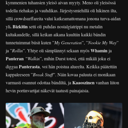
kymmenien tuhansien yleisö aivan myyty. Meno oli yleisössä
todella riehakas ja vauhdikas. Järjestysmiehillä oli hikinen ilta,
sillä crowdsurffareita valui katkeamattomana jonona turva-aidan
. Bizkitin
yli
setti oli puhdas nostalgiatrippi nu metalin
kultakaudelle, sillä keikan aikana kuultiin kaikki bändin
tunnetuimmat biisit kuten ”
My Generation
”, ”
Nookie My Way
”
Whamin
ja ”
Rollin
”. Yhtye oli sämplännyt sekaan myös
ja
Panteran
”Walkin
”, mihin Durst totesi, että mikäli joku ei
Panterasta
diggaa
, voi hän poistua alueelta. Keikka päätettiin
kappaleeseen ”
Break Stuff
”. Näin kovaa paluuta ei monikaan
Kaaoszinen
varmasti osannut odottaa bändiltä, ja
vanhan liiton
hevin portinvartijat näkevät taatusti painajaisia.