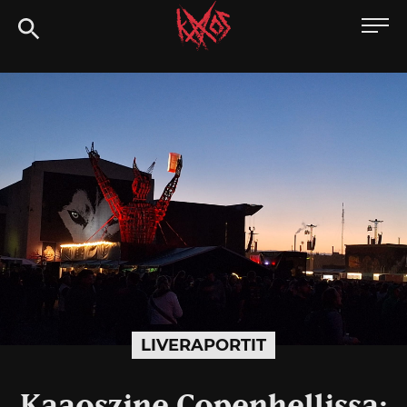
Siirry
Kaaoszine
suoraan
sisältöön
LIVERAPORTIT