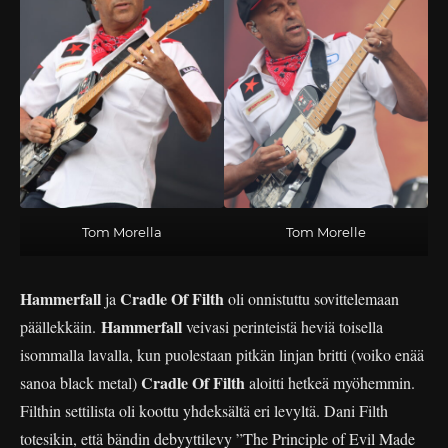
Tom Morella
Tom Morelle
Hammerfall
Cradle Of Filth
ja
oli onnistuttu sovittelemaan
Hammerfall
päällekkäin.
veivasi perinteistä heviä toisella
isommalla lavalla, kun puolestaan pitkän linjan britti (voiko enää
Cradle Of Filth
sanoa black metal)
aloitti hetkeä myöhemmin.
Filthin settilista oli koottu yhdeksältä eri levyltä. Dani Filth
totesikin, että bändin debyyttilevy ”The Principle of Evil Made