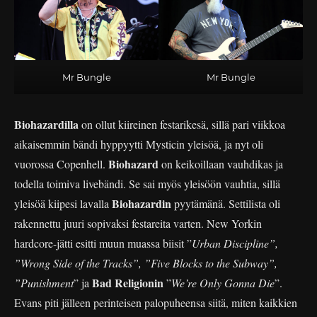
Mr Bungle
Mr Bungle
Biohazardilla
on ollut kiireinen festarikesä, sillä pari viikkoa
aikaisemmin bändi hyppyytti Mysticin yleisöä, ja nyt oli
Biohazard
vuorossa Copenhell.
on keikoillaan vauhdikas ja
todella toimiva livebändi. Se sai myös yleisöön vauhtia, sillä
Biohazardin
yleisöä kiipesi lavalla
pyytämänä. Settilista oli
rakennettu juuri sopivaksi festareita varten. New Yorkin
hardcore-jätti esitti muun muassa biisit ”
Urban Discipline”,
”Wrong Side of the Tracks”, ”Five Blocks to the Subway”,
Bad Religionin
”Punishment
” ja
”
We’re Only Gonna Die
”.
Evans piti jälleen perinteisen palopuheensa siitä, miten kaikkien