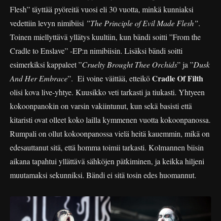
Flesh” täyttää pyöreitä vuosi eli 30 vuotta, minkä kunniaksi
vedettiin levyn nimibiisi
”The Principle of Evil Made Flesh”
.
Toinen miellyttävä yllätys kuultiin, kun bändi soitti ”From the
Cradle to Enslave” -EP:n nimibiisin. Lisäksi bändi soitti
esimerkiksi kappaleet ”
Cruelty Brought Thee Orchids
” ja ”
Dusk
Cradle Of Filth
And Her Embrace
”. Ei voine väittää, etteikö
olisi kova live-yhtye. Kuusikko veti tarkasti ja tiukasti. Yhtyeen
kokoonpanokin on varsin vakiintunut, kun sekä basisti että
kitaristi ovat olleet koko lailla kymmenen vuotta kokoonpanossa.
Rumpali on ollut kokoonpanossa vielä heitä kauemmin, mikä on
edesauttanut sitä, että homma toimii tarkasti. Kolmannen biisin
aikana tapahtui yllättävä sähköjen pätkiminen, ja keikka hiljeni
muutamaksi sekunniksi. Bändi ei sitä tosin edes huomannut.