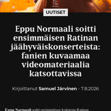
UUTISET
Eppu Normaali soitti
ensimmäisen Ratinan
jäähyväiskonserteista:
fanien kuvaamaa
videomateriaalia
katsottavissa
Kirjoittanut
Samuel Järvinen
- 7.8.2026
Eppu Normaali
soitti ensimmäisen kolmesta Ratinan