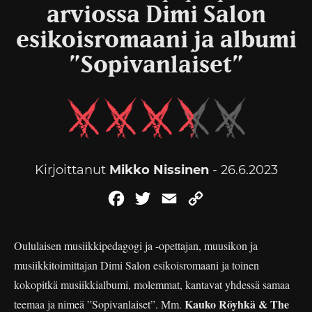
arviossa Dimi Salon
esikoisromaani ja albumi
”Sopivanlaiset”
Kirjoittanut
Mikko Nissinen
- 26.6.2023
Facebook
Twitter
Email
Copy
Link
Oululaisen musiikkipedagogi ja -opettajan, muusikon ja
musiikkitoimittajan Dimi Salon esikoisromaani ja toinen
kokopitkä musiikkialbumi, molemmat, kantavat yhdessä samaa
Kauko Röyhkä & The
teemaa ja nimeä ”Sopivanlaiset”. Mm.