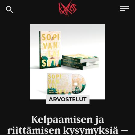
Siirry
Kaaoszine
suoraan
sisältöön
ARVOSTELUT
Kelpaamisen ja
riittämisen kysymyksiä –