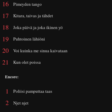
Pimeyden tango
Kitara, taivas ja tähdet
Joka päivä ja joka ikinen yö
Puhtoinen lähiöni
Voi kuinka me sinua kaivataan
Kun olet poissa
Encore:
Poliisi pamputtaa taas
Njet njet