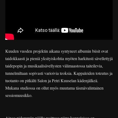
Kuuden vuoden projektin aikana syntyneet albumin biisit ovat
taidokkaasti ja pieniä yksityiskohtia myöten harkitusti sävellettyjä
taidepopin ja musikaalisävellysten välimaastossa taiteilevia,
tunnelmiltaan sopivasti varioivia teoksia. Kappaleiden toteutus ja
tuotanto on pitkälti Salon ja Petri Kuuselan kädenjälkeä.
Mukana studiossa on ollut myös muutama täsmävalintainen
sessiomuusikko.
Ainoa pidemmän päälle rasittava piirre kappaleissa on