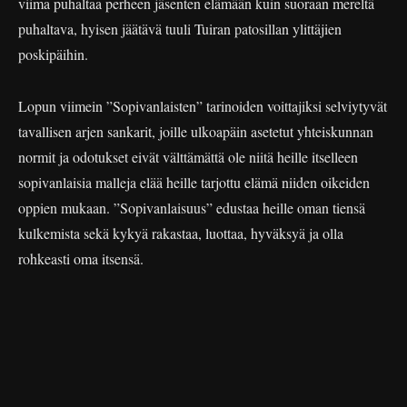
viima puhaltaa perheen jäsenten elämään kuin suoraan mereltä
puhaltava, hyisen jäätävä tuuli Tuiran patosillan ylittäjien
poskipäihin.
Lopun viimein ”Sopivanlaisten” tarinoiden voittajiksi selviytyvät
tavallisen arjen sankarit, joille ulkoapäin asetetut yhteiskunnan
normit ja odotukset eivät välttämättä ole niitä heille itselleen
sopivanlaisia malleja elää heille tarjottu elämä niiden oikeiden
oppien mukaan. ”Sopivanlaisuus” edustaa heille oman tiensä
kulkemista sekä kykyä rakastaa, luottaa, hyväksyä ja olla
rohkeasti oma itsensä.