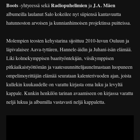
Boots
Radiopuhelimien
J.A. Mäen
-yhtyeessä sekä
ja
albumeilla laulanut Salo kokeilee nyt siipiensä kantavuutta
hatunnoston arvoisen ja kunnianhimoisen projektinsa puitteissa.
Molempien teosten kehystarina sijoittuu 2010-luvun Ouluun ja
läpivalaisee Aava-tyttären, Hannele-äidin ja Juhani-isän elämää.
Liki kolmekymppisen baarityöntekijän, viisikymppisen
pitkäaikaistyöttömän ja vaatesuunnittelijaunelmastaan luopuneen
ompelimoyrittäjän elämää seurataan kalenterivuoden ajan, joista
kullekin kuukaudelle on varattu kirjasta oma luku ja levyltä
kappale. Kunkin henkilön tarinan avaamiseen on kirjassa varattu
neljä lukua ja albumilla vastavasti neljä kappaletta.