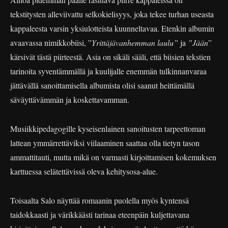
tekstitysten alleviivattu selkokielisyys, joka tekee turhan useasta
kappaleesta varsin yksiulotteista kuunneltavaa. Etenkin albumin
avaavassa nimikkobiisi, ”
Yrittäjävanhemman laulu”
ja
”Jään
”
kärsivät tästä piirteestä. Asia on sikäli sääli, että biisien tekstien
tarinoita syventämmällä ja kuulijalle enemmän tulkinnanvaraa
jättävällä sanoittamisella albumista olisi saanut heittämällä
säväyttävämmän ja koskettavamman.
Musiikkipedagogille kyseisenlainen sanoitusten tarpeettoman
lattean ymmärrettäviksi viilaaminen saattaa olla tietyn tason
ammattitauti, mutta mikä on varmasti kirjoittamisen kokemuksen
karttuessa selätettävissä oleva kehitysosa-alue.
Toisaalta Salo näyttää romaanin puolella myös kyntensä
taidokkaasti ja värikkäästi tarinaa eteenpäin kuljettavana