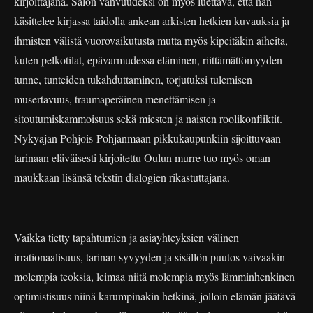
kirjoittajana. Salon vahvuudeksi on myös luettava, että hän
käsittelee kirjassa taidolla ankean arkisten hetkien kuvauksia ja
ihmisten välistä vuorovaikutusta mutta myös kipeitäkin aiheita,
kuten pelkotilat, epävarmudessa eläminen, riittämättömyyden
tunne, tunteiden tukahduttaminen, torjutuksi tulemisen
musertavuus, traumaperäinen menettämisen ja
sitoutumiskammoisuus sekä miesten ja naisten roolikonfliktit.
Nykyajan Pohjois-Pohjanmaan pikkukaupunkiin sijoittuvaan
tarinaan eläväisesti kirjoitettu Oulun murre tuo myös oman
maukkaan lisänsä tekstin dialogien rikastuttajana.
Vaikka tietty tapahtumien ja asiayhteyksien välinen
irrationaalisuus, tarinan syvyyden ja sisällön puutos vaivaakin
molempia teoksia, leimaa niitä molempia myös lämminhenkinen
optimistisuus niinä karumpinakin hetkinä, jolloin elämän jäätävä