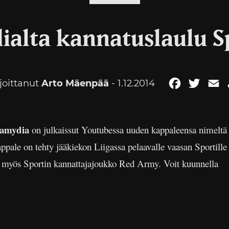
ialta kannatuslaulu Sp
rjoittanut
Arto Mäenpää
- 1.12.2014
Facebook
Twitte
E
amydia
on julkaissut Youtubessa uuden kappaleensa nimeltä
ppale on tehty jääkiekon Liigassa pelaavalle vaasan Sportille
a myös Sportin kannattajajoukko Red Army. Voit kuunnella