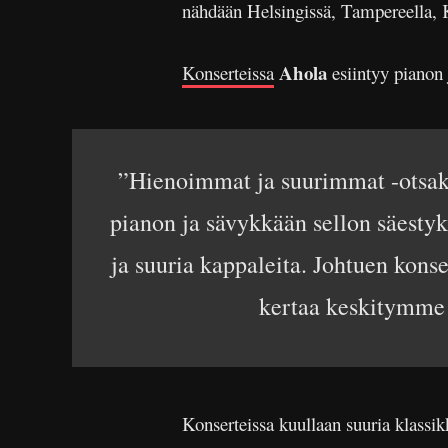
nähdään Helsingissä, Tampereella, Ku
Ahola
Konserteissa
esiintyy pianon 
”Hienoimmat ja suurimmat -otsakkee
pianon ja sävykkään sellon säestyks
ja suuria kappaleita. Johtuen kons
kertaa keskitymme v
Konserteissa kuullaan suuria klassik