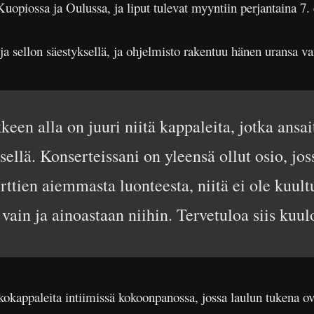
opiossa ja Oulussa, ja liput tulevat myyntiin perjantaina 7. 
ja sellon säestyksellä, ja ohjelmisto rakentuu hänen uransa va
n alla on juuri niitä kappaleita, jotka ansait
ellä. Konserteissani on yleensä ollut osio, joss
erttien aiemmasta luonteesta, niitä ei ole kuul
ain ja ainoastaan niihin. Tervetuloa siis kuul
kokappaleita intiimissä kokoonpanossa, jossa laulun tukena ova