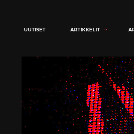
Siirry
suoraan
sisältöön
UUTISET
ARTIKKELIT
A