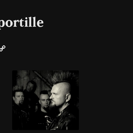
ortille
r
mail
Copy
Link