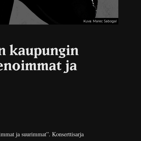
Kuva: Marec Sabogal
än kaupungin
ienoimmat ja
oimmat ja suurimmat”. Konserttisarja