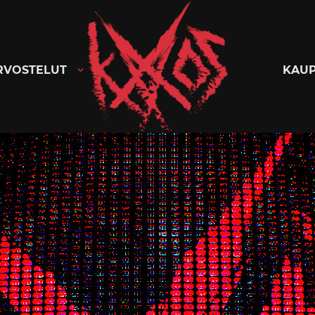
Kaaoszine
RVOSTELUT
KAU