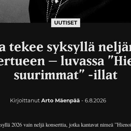
UUTISET
a tekee syksyllä nelj
ertueen – luvassa ”H
suurimmat” -illat
Kirjoittanut
Arto Mäenpää
- 6.8.2026
syllä 2026 vain neljä konserttia, jotka kantavat nimeä ”Hien