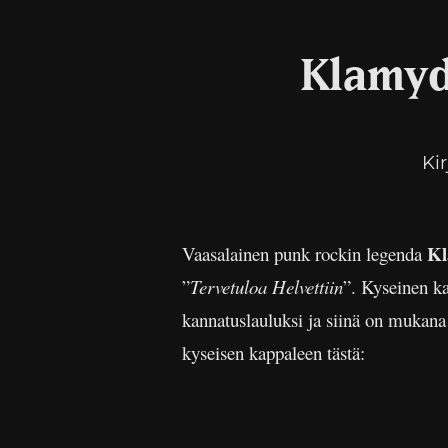
Klamyd
Ki
Kl
Vaasalainen punk rockin legenda
”
Tervetuloa Helvettiin
”. Kyseinen ka
kannatuslauluksi ja siinä on mukan
kyseisen kappaleen tästä: