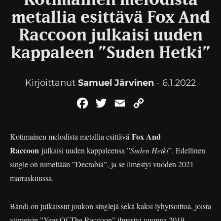
Kotimainen melodista
metallia esittävä Fox And
Raccoon julkaisi uuden
kappaleen ”Suden Hetki”
Kirjoittanut
Samuel Järvinen
- 6.1.2022
Facebook
Twitter
Email
Copy
Link
Fox And
Kotimainen melodista metallia esittävä
Raccoon
julkaisi uuden kappaleensa ”
Suden Hetki
”. Edellinen
single on nimeltään ”Decrabia”, ja se ilmestyi vuoden 2021
marraskuussa.
Bändi on julkaissut joukon singlejä sekä kaksi lyhytsoittoa, joista
viimeisin ”Year Of The Raccoon” ilmestyi vuonna 2019.