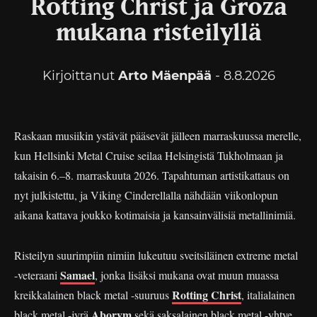
Rotting Christ ja Groza
mukana risteilyllä
Kirjoittanut
Arto Mäenpää
- 8.8.2026
Raskaan musiikin ystävät pääsevät jälleen marraskuussa merelle,
kun Hellsinki Metal Cruise seilaa Helsingistä Tukholmaan ja
takaisin 6.–8. marraskuuta 2026. Tapahtuman artistikattaus on
nyt julkistettu, ja Viking Cinderellalla nähdään viikonlopun
aikana kattava joukko kotimaisia ja kansainvälisiä metallinimiä.
Risteilyn suurimpiin nimiin lukeutuu sveitsiläinen extreme metal
Samael
-veteraani
, jonka lisäksi mukana ovat muun muassa
Rotting Christ
kreikkalainen black metal -suuruus
, italialainen
Aborym
black metal -jyrä
sekä saksalainen black metal -yhtye