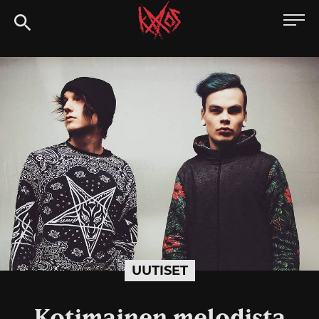
Siirry
Kaaoszine
suoraan
sisältöön
UUTISET