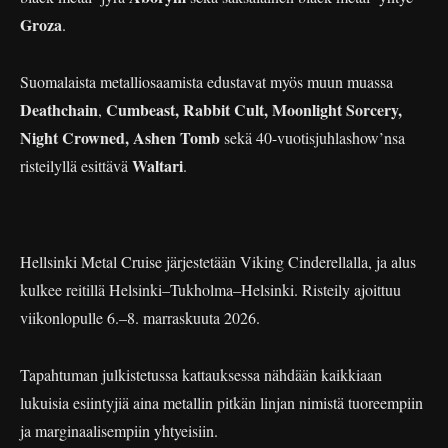
Groza
.
Suomalaista metalliosaamista edustavat myös muun muassa
Deathchain
Cumbeast, Rabbit Cult, Moonlight Sorcery,
,
Night Crowned, Ashen Tomb
sekä 40-vuotisjuhlashow’nsa
Waltari
risteilyllä esittävä
.
Hellsinki Metal Cruise järjestetään Viking Cinderellalla, ja alus
kulkee reitillä Helsinki–Tukholma–Helsinki. Risteily ajoittuu
viikonlopulle 6.–8. marraskuuta 2026.
Tapahtuman julkistetussa kattauksessa nähdään kaikkiaan
lukuisia esiintyjiä aina metallin pitkän linjan nimistä tuoreempiin
ja marginaalisempiin yhtyeisiin.