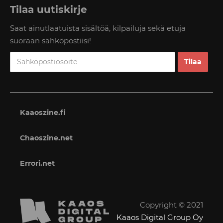
Tilaa uutiskirje
Saat ainutlaatuista sisältöä, kilpailuja sekä etuja
suoraan sähköpostiisi!
Kaaoszine.fi
Chaoszine.net
Errori.net
Copyright © 2021
Kaaos Digital Group Oy