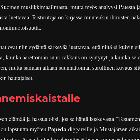
 Suomen musiikkimaailmasta, mutta myös analyysi Patesta ja
oista luettavaa. Ristiriitoja on kirjassa muutenkin ihmisten n
 monimuotoisuutta.
at ovat niin sydäntä särkevää luettavaa, että niitä ei kuivin 
ä, kuinka äärettömän suuri rakkaus on syntynyt ja kuinka se 
neen, mutta samaan aikaan suunnattoman surullinen kuvaus sii
in hautajaiset.
nemiskaistalle
ven elämää ja hassua olisi, jos se häntä koskevasta ”Testamentt
Popeda
n on lapsuutta myöten
-diggareille ja Mustajärven aika
än toistoa. Asiaa kuitenkin elävöittävät hänen rempseä huumori