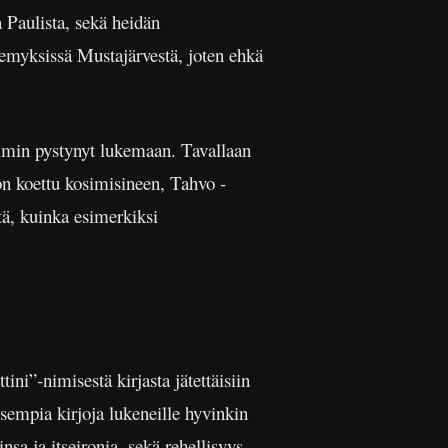
 Paulista, sekä heidän
äkemyksissä Mustajärvestä, joten ehkä
silmin pystynyt lukemaan. Tavallaan
on koettu kosimisineen, Tahvo -
tä, kuinka esimerkiksi
ini”-nimisestä kirjasta jätettäisiin
isempia kirjoja lukeneille hyvinkin
nsa ja itseironia, sekä rehellisyys