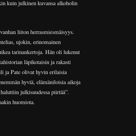
akin kuin julkinen kuvansa alkoholin
n vanhan liiton herrasmiesmäisyys.
htelias, ujokin, erinomainen
uikea tarinankertoja. Hän oli lukenut
ahistorian läpikotaisin ja rakasti
i ja Pate olivat hyvin erilaisia
i enemmän hyviä, elämäniloisia aikoja
aluttiin julkisuudessa piirtää”
.
aakin huomiota.