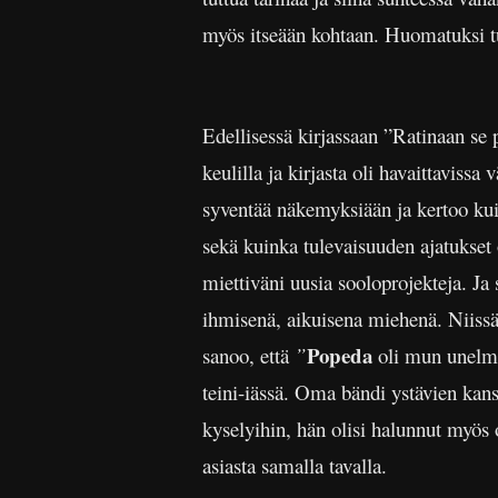
myös itseään kohtaan. Huomatuksi tul
Edellisessä kirjassaan ”Ratinaan se
keulilla ja kirjasta oli havaittavis
syventää näkemyksiään ja kertoo ku
sekä kuinka tulevaisuuden ajatukset 
miettiväni uusia sooloprojekteja. Ja 
ihmisenä, aikuisena miehenä. Niissä 
Popeda
sanoo, että
”
oli mun unelmie
teini-iässä. Oma bändi ystävien kan
kyselyihin, hän olisi halunnut myös 
asiasta samalla tavalla.