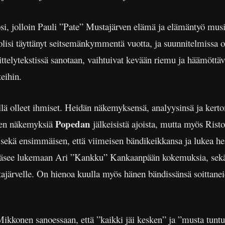
si, jolloin Pauli ”Pate” Mustajärven elämä ja elämäntyö musii
 olisi täyttänyt seitsemänkymmentä vuotta, ja suunnitelmissa 
sittelytekstissä sanotaan, vaihtuivat kevään riemu ja häämöttä
teihin.
llä olleet ihmiset. Heidän näkemyksensä, analyysinsä ja kerto
Popedan
aten näkemyksiä
jälkeisistä ajoista, mutta myös Ris
 sekä ensimmäisen, että viimeisen bändikeikkansa ja lukea h
 pääsee lukemaan Ari ”Kankku” Kankaanpään kokemuksia, sek
järvelle. On hienoa kuulla myös hänen bändissänsä soittanei
Mikkonen sanoessaan, että ”kaikki jäi kesken” ja ”musta tuntuu