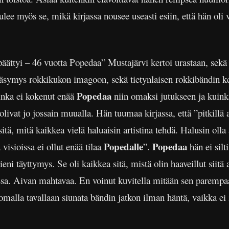
ee myös se, mikä kirjassa nousee useasti esiin, että hän oli v
 päättyi – 46 vuotta Popedaa” Mustajärvi kertoi urastaan, sek
sa väsymys rokkikukon imagoon, sekä tietynlaisen rokkibändin k
Popedaa
inka ei kokenut enää
niin omaksi jutukseen ja kuinka
olivat jo jossain muualla. Hän tuumaa kirjassa, että ”pitkillä
sitä, mitä kaikkea vielä haluaisin artistina tehdä. Halusin olla
Popedalle
Popedaa
visioissa ei ollut enää tilaa
”.
hän ei silt
ni täyttymys. Se oli kaikkea sitä, mistä olin haaveillut siitä 
ssa. Aivan mahtavaa. En voinut kuvitella mitään sen parempa
omalla tavallaan siunata bändin jatkon ilman häntä, vaikka ei 