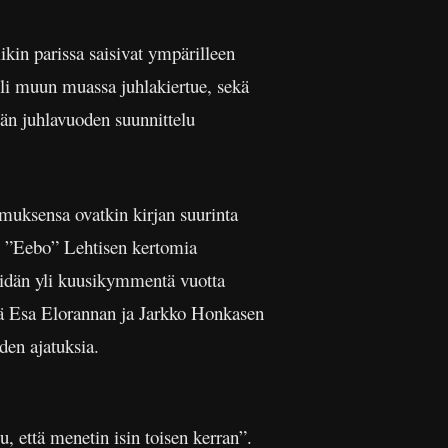
kin parissa saisivat ympärilleen
oli muun muassa juhlakiertue, sekä
vän juhlavuoden suunnittelu
muksensa ovatkin kirjan suurinta
to ”Eebo” Lehtisen kertomia
eidän yli kuusikymmentä vuotta
ä Esa Elorannan ja Jarkko Honkasen
den ajatuksia.
, että menetin isin toisen kerran”.