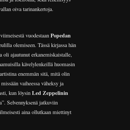
allan oiva tarinankertoja.
Popedan
ä viimeisestä vuodestaan
eulilla olemiseen. Tässä kirjassa hän
 oli ajautunut erkanemiskaistalle,
 aamuisilla kävelylenkeillä huomasin
 artistina enemmän sitä, mitä olin
i missään vaiheessa väheksy ja
Led Zeppelinin
asti, kun löysin
a”. Selvennyksenä jatkuviin
ilmeisesti aina ollutkaan miettinyt