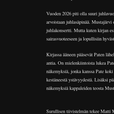
Vuoden 2026 piti olla suuri juhlavuo
arvoistaan juhlasäpinää. Mustajärvi
juhlakonsertti. Mutta kuten kirjan e
sairasvuoteeseen ja lopullisiin hyväs
Kirjassa ääneen pääsevät Paten lähe
antia. On mielenkiintoista lukea P
näkemyksiä, jonka kanssa Pate koki
kestäneestä ystävyydestä. Lisäksi
näkemyksiä kappaleiden teosta Musta
Surullisen tiivistelmän tekee Matti 