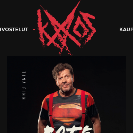
Kaaoszine
RVOSTELUT
KAU