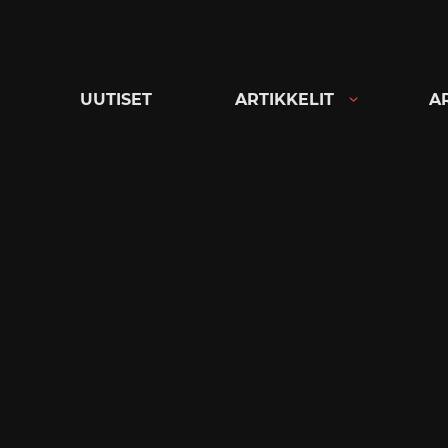
Siirry
suoraan
sisältöön
UUTISET
ARTIKKELIT
A