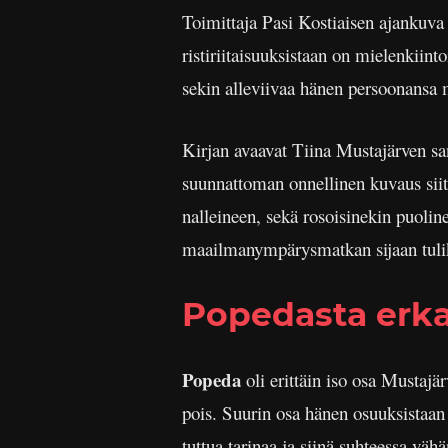
Toimittaja Pasi Kostiaisen ajankuva
ristiriitaisuuksistaan on mielenkiint
sekin alleviivaa hänen persoonansa
Kirjan avaavat Tiina Mustajärven san
suunnattoman onnellinen kuvaus siit
nalleineen, sekä rosoisinekin puoli
maailmanympärysmatkan sijaan tulik
Popedasta erka
Popeda
oli erittäin iso osa Mustajär
pois. Suurin osa hänen osuuksistaa
tuttua tarinaa ja siinä suhteessa väh