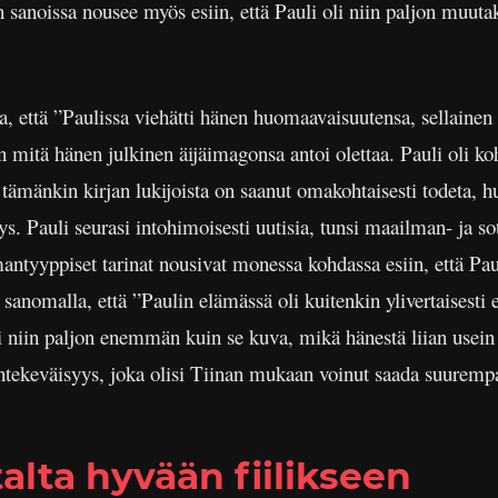
en sanoissa nousee myös esiin, että Pauli oli niin paljon muut
sa, että ”Paulissa viehätti hänen huomaavaisuutensa, sellaine
n mitä hänen julkinen äijäimagonsa antoi olettaa. Pauli oli ko
 tämänkin kirjan lukijoista on saanut omakohtaisesti todeta, h
stys. Pauli seurasi intohimoisesti uutisia, tunsi maailman- ja sot
mantyyppiset tarinat nousivat monessa kohdassa esiin, että Paul
 sanomalla, että ”Paulin elämässä oli kuitenkin ylivertaisest
i niin paljon enemmän kuin se kuva, mikä hänestä liian usein h
ntekeväisyys, joka olisi Tiinan mukaan voinut saada suuremp
lta hyvään fiilikseen