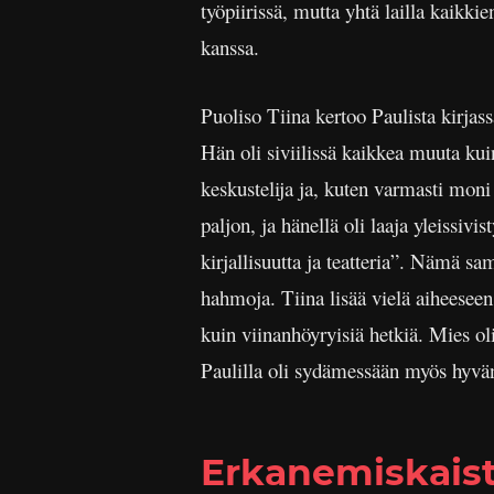
työpiirissä, mutta yhtä lailla kaikki
kanssa.
Puoliso Tiina kertoo Paulista kirjas
Hän oli siviilissä kaikkea muuta kui
keskustelija ja, kuten varmasti moni
paljon, ja hänellä oli laaja yleissivi
kirjallisuutta ja teatteria”. Nämä sa
hahmoja. Tiina lisää vielä aiheeseen
kuin viinanhöyryisiä hetkiä. Mies ol
Paulilla oli sydämessään myös hyvä
Erkanemiskaista