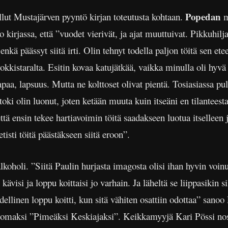
Popedan
ollut Mustajärven pyyntö kirjan toteutusta kohtaan.
m
 kirjassa, että ”vuodet vierivät, ja ajat muuttuivat. Pikkuhilj
enkä päässyt siitä irti. Olin tehnyt todella paljon töitä sen etee
okkistaralta. Esitin kovaa katujätkää, vaikka minulla oli hyvä 
paa, lapsuus. Mutta ne kolttoset olivat pientä. Tosiasiassa pul
oki olin luonut, joten ketään muuta kuin itseäni en tilanteesta
että ensin tekee hartiavoimin töitä saadakseen luotua itselleen 
etisti töitä päästäkseen siitä eroon”.
koholi. ”Siitä Paulin hurjasta imagosta olisi ihan hyvin voinut
kävisi ja loppu koittaisi jo varhain. Ja läheltä se liippasikin 
dellinen loppu koitti, kun sitä vähiten osattiin odottaa” sanoo
a omaksi ”Pimeäksi Keskiajaksi”. Keikkamyyjä Kari Pössi no