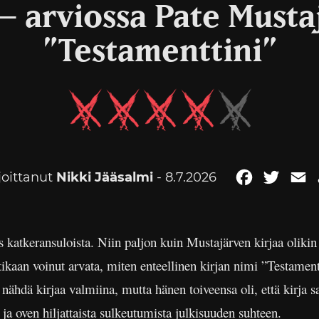
– arviossa Pate Musta
”Testamenttini”
joittanut
Nikki Jääsalmi
- 8.7.2026
Facebook
Twitte
E
katkeransuloista. Niin paljon kuin Mustajärven kirjaa olikin o
tikaan voinut arvata, miten enteellinen kirjan nimi ”Testament
 nähdä kirjaa valmiina, mutta hänen toiveensa oli, että kirja s
 ja oven hiljattaista sulkeutumista julkisuuden suhteen.