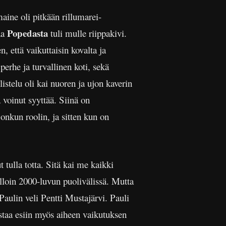
aine oli pitkään rillumarei-
Popedasta
aa
tuli mulle riippakivi.
n, että vaikuttaisin kovalta ja
perhe ja turvallinen koti, sekä
listelu oli kai nuoren ja ujon kaverin
 voinut syyttää. Siinä on
jonkun roolin, ja sitten kun on
 tulla totta. Sitä kai me kaikki
silloin 2000-luvun puolivälissä. Mutta
 Paulin veli Pentti Mustajärvi. Pauli
staa esiin myös aiheen vaikutuksen