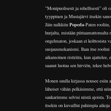
”Monipuolisesti ja rehellisesti” oli 
tyyppinen ja Mustajärvi itsekin sanoo
Popeda
Jäin nalkkiin
-Paten rooliin, 
hurjalta, mistään piittaamattomalta r
ongelmaton, joskaan ei kolttosista va
suojausmekanismi. Ihan itse roolini t
aikamoinen ristiriita, kun ajattelee, 
saanut luotua sen hirviön, tekee helv
Monen suulla kirjassa nousee esiin al
läheiset vähän pelkäsimme, että niin 
sankarimme selvisi niistä ajoista. To
itsekin on kuvaillut pahimpia aikoj