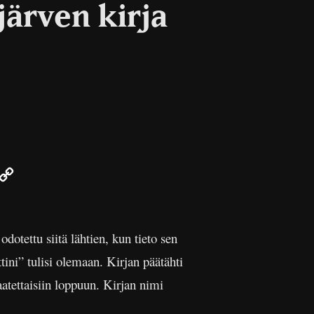
järven kirja
r
mail
Copy
Link
dotettu siitä lähtien, kun tieto sen
tini” tulisi olemaan. Kirjan päätähti
aatettaisiin loppuun. Kirjan nimi