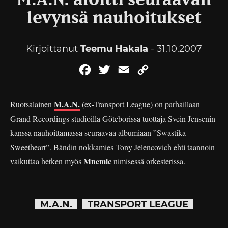
M.A.N. aloitti seuraavan
levynsä nauhoitukset
Kirjoittanut
Teemu Hakala
- 31.10.2007
Facebook
Twitter
Email
Copy
Link
M.A.N.
Ruotsalainen
(ex-Transport League) on parhaillaan
Grand Recordings studioilla Göteborissa tuottaja Svein Jensenin
kanssa nauhoittamassa seuraavaa albumiaan ”Swastika
Sweetheart”. Bändin nokkamies Tony Jelencovich ehti taannoin
Mnemic
vaikuttaa hetken myös
nimisessä orkesterissa.
M.A.N.
TRANSPORT LEAGUE