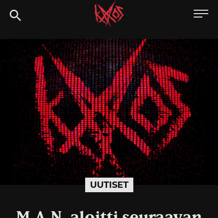
Siirry
Kaaoszine
suoraan
sisältöön
UUTISET