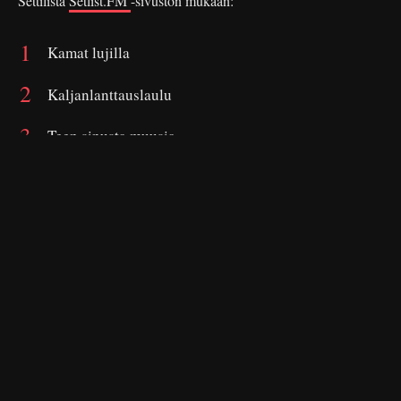
Settilista
Setlist.FM
-sivuston mukaan:
Kamat lujilla
Kaljanlanttauslaulu
Teen sinusta muusia
Akun tehdas
Pannaan pannaan
Pidetään ikävää
Rääväsuita ei haluta Suomeen
Viinaa tsat tsat tsaa
On viatonta ja kainoa harrastukseni ainoa