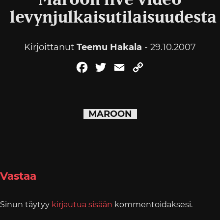
Maroon live video
levynjulkaisutilaisuudesta
Kirjoittanut
Teemu Hakala
- 29.10.2007
Facebook
Twitter
Email
Copy
Link
MAROON
Vastaa
Sinun täytyy
kirjautua sisään
kommentoidaksesi.