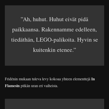
”Ah, huhut. Huhut eivät pidä
paikkaansa. Rakennamme edelleen,
tiedäthän, LEGO-palikoita. Hyvin se
kuitenkin etenee.”
In
Fridénin mukaan tuleva levy kokoaa yhteen elementtejä
Flamesin
pitkän uran eri vaiheista.