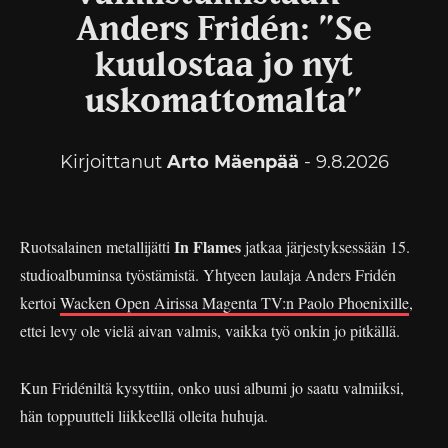
Anders Fridén: ”Se
kuulostaa jo nyt
uskomattomalta”
Kirjoittanut
Arto Mäenpää
- 9.8.2026
In Flames
Ruotsalainen metallijätti
jatkaa järjestyksessään 15.
studioalbuminsa työstämistä. Yhtyeen laulaja Anders Fridén
kertoi
Wacken Open Airissa Magenta TV:n Paolo Phoenixille
,
ettei levy ole vielä aivan valmis, vaikka työ onkin jo pitkällä.
Kun Fridéniltä kysyttiin, onko uusi albumi jo saatu valmiiksi,
hän toppuutteli liikkeellä olleita huhuja.