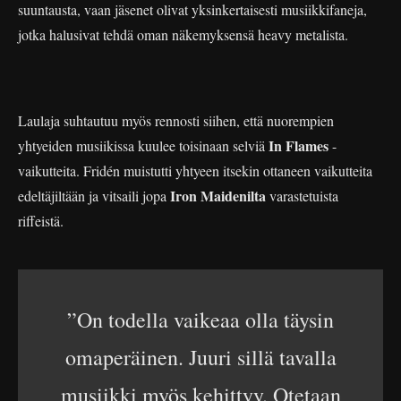
suuntausta, vaan jäsenet olivat yksinkertaisesti musiikkifaneja,
jotka halusivat tehdä oman näkemyksensä heavy metalista.
Laulaja suhtautuu myös rennosti siihen, että nuorempien
In Flames
yhtyeiden musiikissa kuulee toisinaan selviä
-
vaikutteita. Fridén muistutti yhtyeen itsekin ottaneen vaikutteita
Iron Maidenilta
edeltäjiltään ja vitsaili jopa
varastetuista
riffeistä.
”On todella vaikeaa olla täysin
omaperäinen. Juuri sillä tavalla
musiikki myös kehittyy. Otetaan