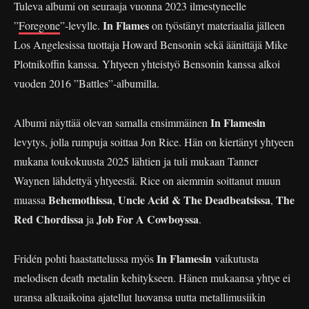
Tuleva albumi on seuraaja vuonna 2023 ilmestyneelle
In Flames
”
Foregone
”-levylle.
on työstänyt materiaalia jälleen
Los Angelesissa tuottaja Howard Bensonin sekä äänittäjä Mike
Plotnikoffin kanssa. Yhtyeen yhteistyö Bensonin kanssa alkoi
vuoden 2016 ”Battles”-albumilla.
In Flamesin
Albumi näyttää olevan samalla ensimmäinen
levytys, jolla rumpuja soittaa Jon Rice. Hän on kiertänyt yhtyeen
mukana toukokuusta 2025 lähtien ja tuli mukaan Tanner
Waynen lähdettyä yhtyeestä. Rice on aiemmin soittanut muun
Behemothissa
Uncle Acid & The Deadbeatsissa
The
muassa
,
,
Red Chordissa
Job For A Cowboyssa
ja
.
In Flamesin
Fridén pohti haastattelussa myös
vaikutusta
melodisen death metalin kehitykseen. Hänen mukaansa yhtye ei
uransa alkuaikoina ajatellut luovansa uutta metallimusiikin