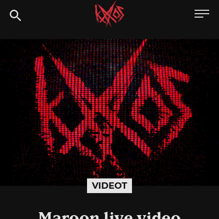
Siirry
Kaaoszine
suoraan
sisältöön
VIDEOT