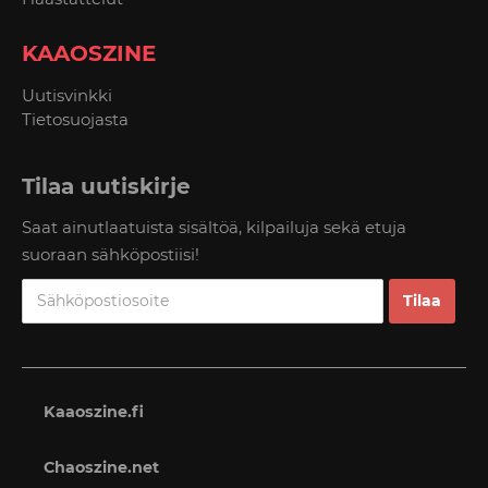
KAAOSZINE
Uutisvinkki
Tietosuojasta
Tilaa uutiskirje
Saat ainutlaatuista sisältöä, kilpailuja sekä etuja
suoraan sähköpostiisi!
Kaaoszine.fi
Chaoszine.net