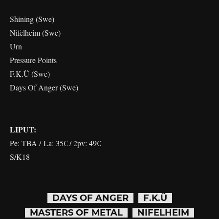
Shining (Swe)
Nifelheim (Swe)
Urn
Pressure Points
F.K.Ü (Swe)
Days Of Anger (Swe)
LIPUT:
Pe: TBA / La: 35€ / 2pv: 49€
S/K18
DAYS OF ANGER
F.K.Ü
MASTERS OF METAL
NIFELHEIM