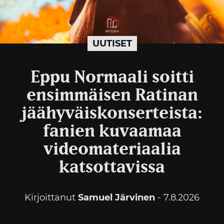
UUTISET
Eppu Normaali soitti
ensimmäisen Ratinan
jäähyväiskonserteista:
fanien kuvaamaa
videomateriaalia
katsottavissa
Kirjoittanut
Samuel Järvinen
- 7.8.2026