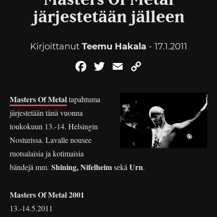
Masters Of Metal
järjestetään jälleen
Kirjoittanut
Teemu Hakala
- 17.1.2011
Facebook
Twitter
Email
Copy
Link
Masters Of Metal
tapahtuma
järjestetään tänä vuonna
toukokuun 13.-14. Helsingin
Nosturissa. Lavalle nousee
ruotsalaisia ja kotimaisia
Shining, Nifelheim
Urn
bändejä mm.
sekä
.
Masters Of Metal 2001
13.-14.5.2011