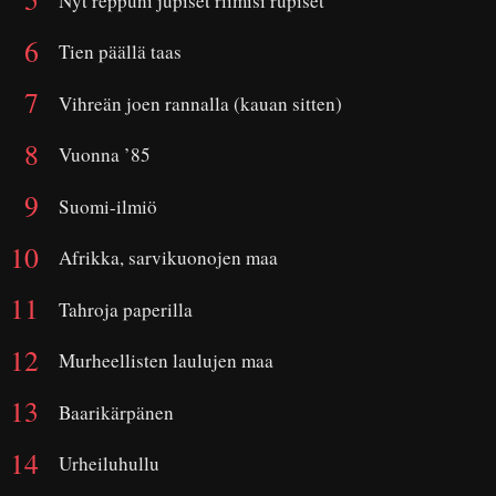
Nyt reppuni jupiset riimisi rupiset
Tien päällä taas
Vihreän joen rannalla (kauan sitten)
Vuonna ’85
Suomi-ilmiö
Afrikka, sarvikuonojen maa
Tahroja paperilla
Murheellisten laulujen maa
Baarikärpänen
Urheiluhullu