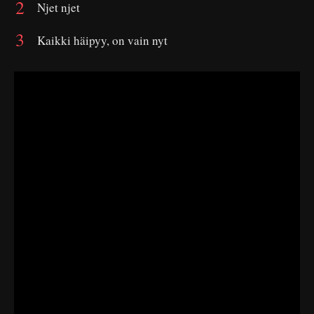
Njet njet
Kaikki häipyy, on vain nyt