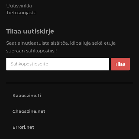
Uutisvinkki
Tietosuojasta
Tilaa uutiskirje
Saat ainutlaatuista sisältöä, kilpailuja sekä etuja
suoraan sähköpostiisi!
Kaaoszine.fi
Chaoszine.net
Errori.net