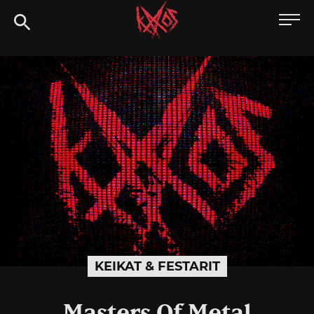
Siirry
Kaaoszine
suoraan
sisältöön
KEIKAT & FESTARIT