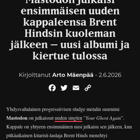
Mastodon julkaisi
ensimmäisen uuden
kappaleensa Brent
Hindsin kuoleman
jälkeen – uusi albumi ja
kiertue tulossa
Kirjoittanut
Arto Mäenpää
- 2.6.2026
Facebook
Twitter
Email
Copy
Link
Yhdysvaltalainen progressiivisen sludge metalin suurnimi
Mastodon
on julkaissut
uuden singlen
”
Your Ghost Again
”.
Kappale on yhtyeen ensimmäinen uusi julkaisu sen jälkeen, kun
pitkäaikainen kitaristi-laulaja Brent Hinds menehtyi