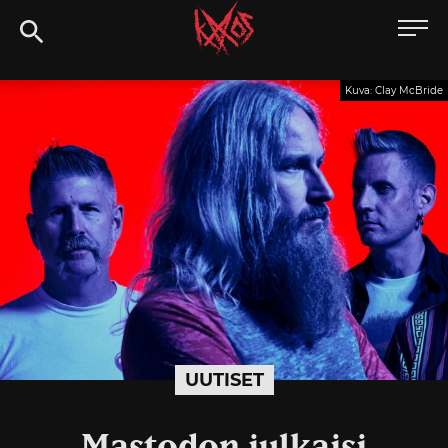
Siirry
Kaaoszine
suoraan
sisältöön
Kuva: Clay McBride
UUTISET