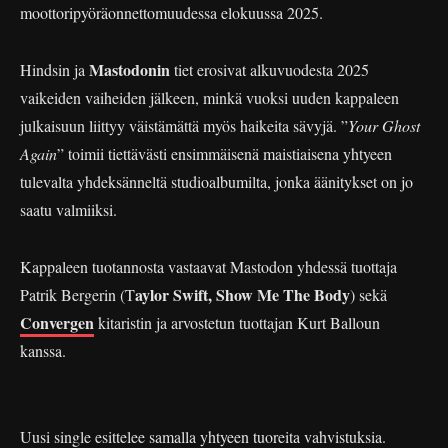
moottoripyöräonnettomuudessa elokuussa 2025.
Mastodonin
Hindsin ja
tiet erosivat alkuvuodesta 2025
vaikeiden vaiheiden jälkeen, minkä vuoksi uuden kappaleen
julkaisuun liittyy väistämättä myös haikeita sävyjä. ”
Your Ghost
Again
” toimii tiettävästi ensimmäisenä maistiaisena yhtyeen
tulevalta yhdeksänneltä studioalbumilta, jonka äänitykset on jo
saatu valmiiksi.
Kappaleen tuotannosta vastaavat Mastodon yhdessä tuottaja
aylor Swift, Show Me The Body
Patrik Bergerin (T
) sekä
Convergen
kitaristin ja arvostetun tuottajan Kurt Balloun
kanssa.
Uusi single esittelee samalla yhtyeen tuoreita vahvistuksia.