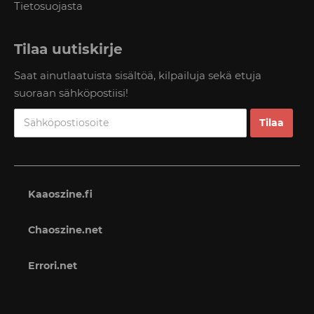
Tietosuojasta
Tilaa uutiskirje
Saat ainutlaatuista sisältöä, kilpailuja sekä etuja
suoraan sähköpostiisi!
Kaaoszine.fi
Chaoszine.net
Errori.net