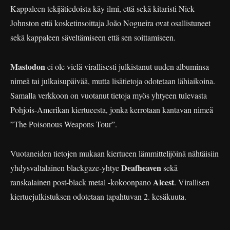
Kappaleen tekijätiedoista käy ilmi, että sekä kitaristi Nick
Johnston että kosketinsoittaja João Nogueira ovat osallistuneet
sekä kappaleen säveltämiseen että sen soittamiseen.
Mastodon
ei ole vielä virallisesti julkistanut uuden albuminsa
nimeä tai julkaisupäivää, mutta lisätietoja odotetaan lähiaikoina.
Samalla verkkoon on vuotanut tietoja myös yhtyeen tulevasta
Pohjois-Amerikan kiertueesta, jonka kerrotaan kantavan nimeä
”The Poisonous Weapons Tour”.
Vuotaneiden tietojen mukaan kiertueen lämmittelijöinä nähtäisiin
Deafheaven
yhdysvaltalainen blackgaze-yhtye
sekä
Alcest
ranskalainen post-black metal -kokoonpano
. Virallisen
kiertuejulkistuksen odotetaan tapahtuvan 2. kesäkuuta.