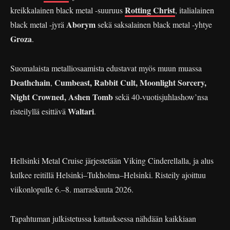
Rotting Christ
kreikkalainen black metal -suuruus
, italialainen
Aborym
black metal -jyrä
sekä saksalainen black metal -yhtye
Groza
.
Suomalaista metalliosaamista edustavat myös muun muassa
Deathchain
Cumbeast, Rabbit Cult, Moonlight Sorcery,
,
Night Crowned, Ashen Tomb
sekä 40-vuotisjuhlashow’nsa
Waltari
risteilyllä esittävä
.
Hellsinki Metal Cruise järjestetään Viking Cinderellalla, ja alus
kulkee reitillä Helsinki–Tukholma–Helsinki. Risteily ajoittuu
viikonlopulle 6.–8. marraskuuta 2026.
Tapahtuman julkistetussa kattauksessa nähdään kaikkiaan