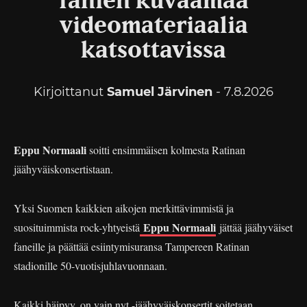
fanien kuvaamaa
videomateriaalia
katsottavissa
Kirjoittanut
Samuel Järvinen
- 7.8.2026
Eppu Normaali
soitti ensimmäisen kolmesta Ratinan
jäähyväiskonsertistaan.
Yksi Suomen kaikkien aikojen merkittävimmistä ja
Eppu Normaali
suosituimmista rock-yhtyeistä
jättää jäähyväiset
faneille ja päättää esiintymisuransa Tampereen Ratinan
stadionille 50-vuotisjuhlavuonnaan.
Kaikki häipyy, on vain nyt -jäähyväiskonsertit soitetaan