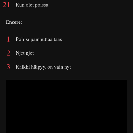
Kun olet poissa
Encore:
Poliisi pamputtaa taas
Njet njet
Kaikki häipyy, on vain nyt