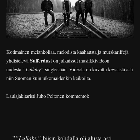
Kotimainen melankoliaa, melodista kaahausta ja murskariffejä
Sulferdust
yhdistelevä
on julkaissut musiikkivideon
uudesta
”Lullaby”
-singlestään. Videota on kuvattu keväästä asti
niin Suomen kuin ulkomaidenkin keikoilta.
Laulajakitaristi Juho Peltonen kommentoi:
”Lullaby”
”
-biisin kohdalla oli alusta asti