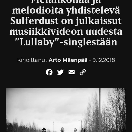
Melankoliaa ja
melodioita yhdistelevä
Sulferdust on julkaissut
musiikkivideon uudesta
”Lullaby”-singlestään
Kirjoittanut
Arto Mäenpää
- 9.12.2018
Facebook
Twitter
Email
Copy
Link