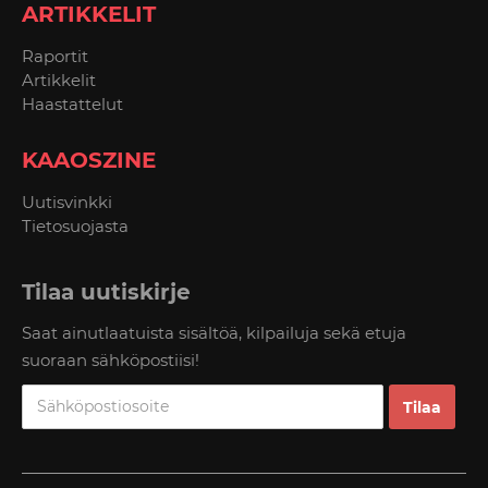
ARTIKKELIT
Raportit
Artikkelit
Haastattelut
KAAOSZINE
Uutisvinkki
Tietosuojasta
Tilaa uutiskirje
Saat ainutlaatuista sisältöä, kilpailuja sekä etuja
suoraan sähköpostiisi!