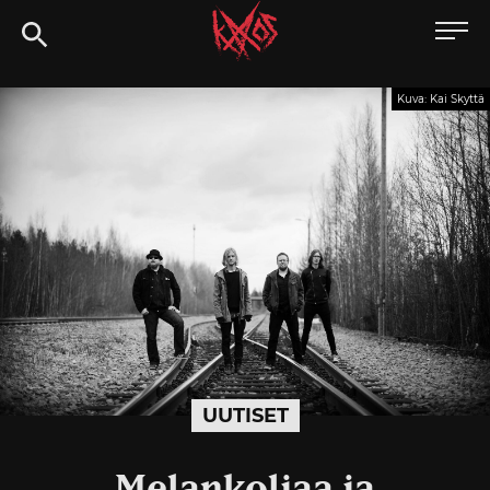
Siirry
Kaaoszine
suoraan
sisältöön
Kuva: Kai Skyttä
UUTISET