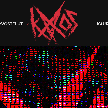
Kaaoszine
RVOSTELUT
KAU