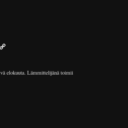
r
mail
Copy
Link
ivä elokuuta. Lämmittelijänä toimii