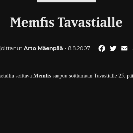
Memfis Tavastialle
joittanut
Arto Mäenpää
- 8.8.2007
Facebook
Twitte
E
Memfis
etallia soittava
saapuu soittamaan Tavastialle 25. pä