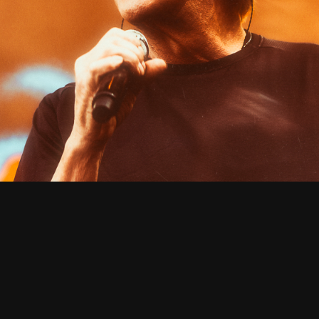
UUTISET
aali soitti ensimmäis