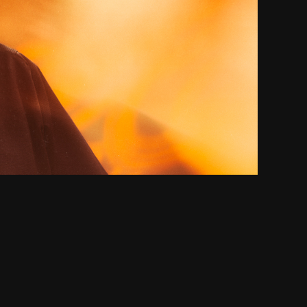
Kuva: Niko Sihvonen
en Ratinan