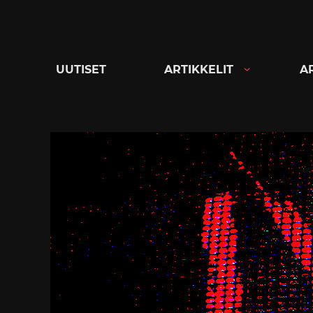
Siirry
suoraan
sisältöön
UUTISET
ARTIKKELIT
A