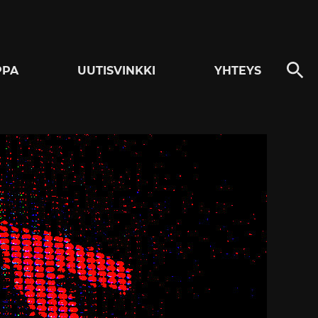
PPA
UUTISVINKKI
YHTEYS