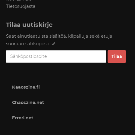
Tietosuojasta
Tilaa uutiskirje
Saat ainutlaatuista sisältöä, kilpailuja sekä etuja
suoraan sähköpostiisi!
Kaaoszine.fi
Chaoszine.net
Errori.net