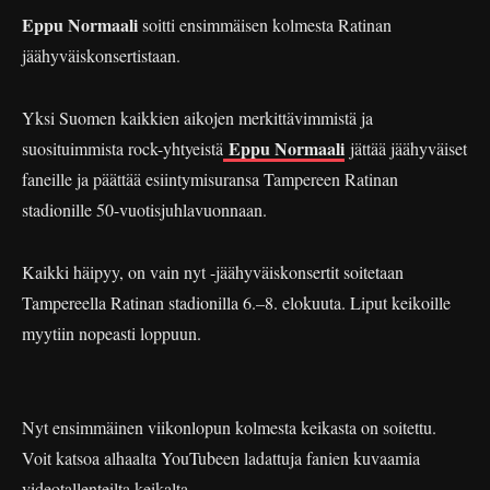
Eppu Normaali
soitti ensimmäisen kolmesta Ratinan
jäähyväiskonsertistaan.
Yksi Suomen kaikkien aikojen merkittävimmistä ja
Eppu Normaali
suosituimmista rock-yhtyeistä
jättää jäähyväiset
faneille ja päättää esiintymisuransa Tampereen Ratinan
stadionille 50-vuotisjuhlavuonnaan.
Kaikki häipyy, on vain nyt -jäähyväiskonsertit soitetaan
Tampereella Ratinan stadionilla 6.–8. elokuuta. Liput keikoille
myytiin nopeasti loppuun.
Nyt ensimmäinen viikonlopun kolmesta keikasta on soitettu.
Voit katsoa alhaalta YouTubeen ladattuja fanien kuvaamia
videotallenteilta keikalta.