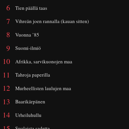
Tien päällä taas
Vihreän joen rannalla (kauan sitten)
Vuonna ’85
Suomi-ilmiö
Afrikka, sarvikuonojen maa
Tahroja paperilla
Murheellisten laulujen maa
Baarikärpänen
Urheiluhullu
Suolaista sadetta