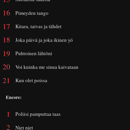
Pimeyden tango
Kitara, taivas ja tähdet
Joka päivä ja joka ikinen yö
Puhtoinen lähiöni
Voi kuinka me sinua kaivataan
Kun olet poissa
Encore:
Poliisi pamputtaa taas
Njet njet