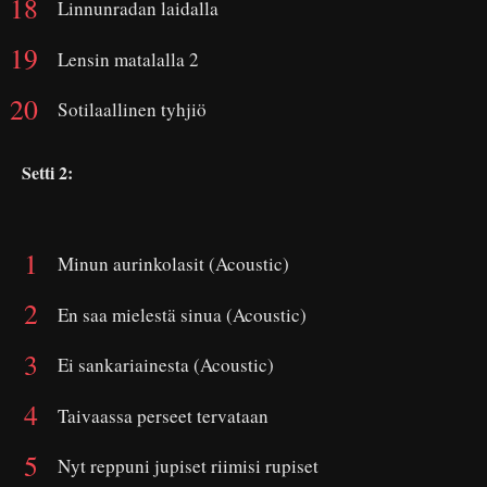
Linnunradan laidalla
Lensin matalalla 2
Sotilaallinen tyhjiö
Setti 2:
Minun aurinkolasit (Acoustic)
En saa mielestä sinua (Acoustic)
Ei sankariainesta (Acoustic)
Taivaassa perseet tervataan
Nyt reppuni jupiset riimisi rupiset