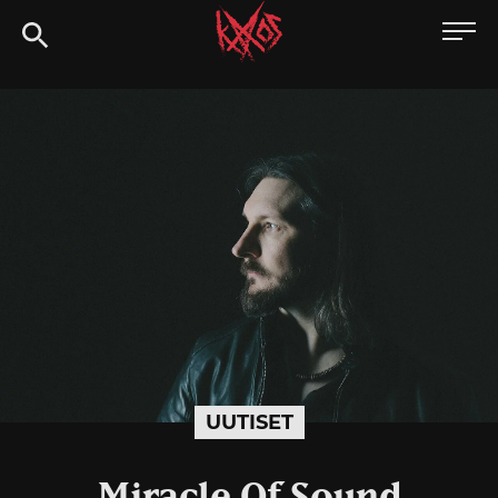
Siirry
Kaaoszine
suoraan
sisältöön
UUTISET