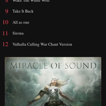
Wake The White Wolf
Take It Back
All as one
Sirona
Valhalla Calling War Chant Version