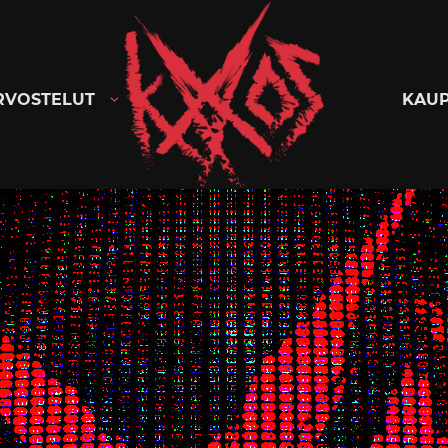
Kaaoszine
RVOSTELUT
KAU