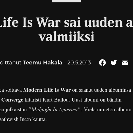
ife Is War sai uuden 
valmiiksi
joittanut
Teemu Hakala
- 20.5.2013
Facebook
Twitte
E
Modern Life Is War
ea soittava
on saanut uuden albuminsa
Converge
i
kitaristi Kurt Ballou. Uusi albumi on bändin
en julkaistun
”Midnight In America”
. Vielä nimetön albumi
eathwish Inc:n kautta.