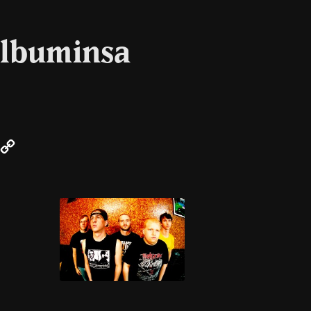
albuminsa
r
mail
Copy
Link