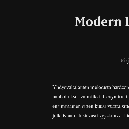
Modern L
Kir
Yhdysvaltalainen melodista hardcor
nauhoitukset valmiiksi. Levyn tuott
ensimmäinen sitten kuusi vuotta sitt
julkaistaan alustavasti syyskuussa D