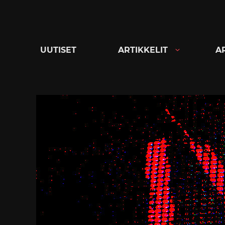
Siirry
suoraan
sisältöön
UUTISET
ARTIKKELIT
A