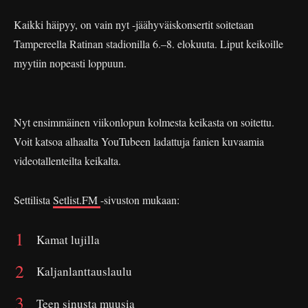
Kaikki häipyy, on vain nyt -jäähyväiskonsertit soitetaan
Tampereella Ratinan stadionilla 6.–8. elokuuta. Liput keikoille
myytiin nopeasti loppuun.
Nyt ensimmäinen viikonlopun kolmesta keikasta on soitettu.
Voit katsoa alhaalta YouTubeen ladattuja fanien kuvaamia
videotallenteilta keikalta.
Settilista
Setlist.FM
-sivuston mukaan:
Kamat lujilla
Kaljanlanttauslaulu
Teen sinusta muusia