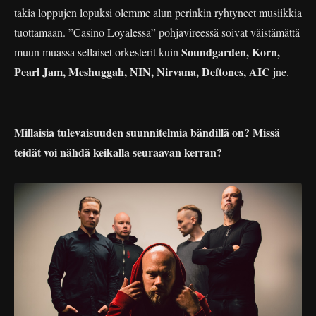
takia loppujen lopuksi olemme alun perinkin ryhtyneet musiikkia
tuottamaan. ”Casino Loyalessa” pohjavireessä soivat väistämättä
Soundgarden, Korn,
muun muassa sellaiset orkesterit kuin
Pearl Jam, Meshuggah, NIN, Nirvana, Deftones, AIC
jne.
Millaisia tulevaisuuden suunnitelmia bändillä on? Missä
teidät voi nähdä keikalla seuraavan kerran?