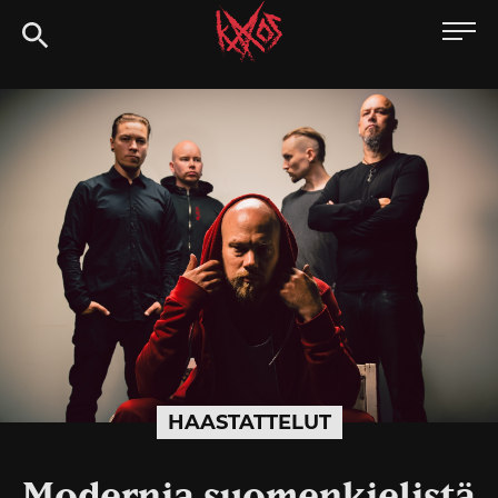
Siirry
Kaaoszine
suoraan
sisältöön
HAASTATTELUT