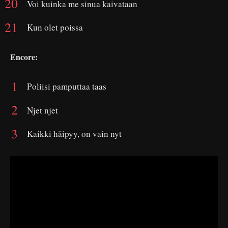
Voi kuinka me sinua kaivataan
Kun olet poissa
Encore:
Poliisi pamputtaa taas
Njet njet
Kaikki häipyy, on vain nyt