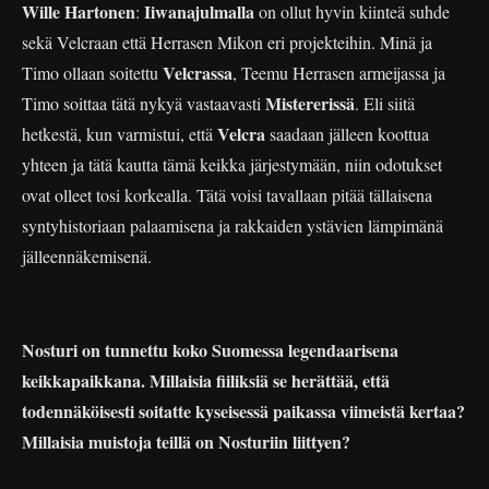
Wille Hartonen
Iiwanajulmalla
:
on ollut hyvin kiinteä suhde
sekä Velcraan että Herrasen Mikon eri projekteihin. Minä ja
Velcrassa
Timo ollaan soitettu
, Teemu Herrasen armeijassa ja
Mistererissä
Timo soittaa tätä nykyä vastaavasti
. Eli siitä
Velcra
hetkestä, kun varmistui, että
saadaan jälleen koottua
yhteen ja tätä kautta tämä keikka järjestymään, niin odotukset
ovat olleet tosi korkealla. Tätä voisi tavallaan pitää tällaisena
syntyhistoriaan palaamisena ja rakkaiden ystävien lämpimänä
jälleennäkemisenä.
Nosturi on tunnettu koko Suomessa legendaarisena
keikkapaikkana. Millaisia fiiliksiä se herättää, että
todennäköisesti soitatte kyseisessä paikassa viimeistä kertaa?
Millaisia muistoja teillä on Nosturiin liittyen?