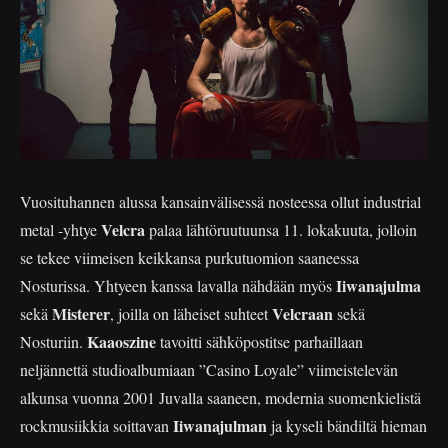
Vuosituhannen alussa kansainvälisessä nosteessa ollut industrial
Velcra
metal -yhtye
palaa lähtöruutuunsa 11. lokakuuta, jolloin
se tekee viimeisen keikkansa purkutuomion saaneessa
Iiwanajulma
Nosturissa. Yhtyeen kanssa lavalla nähdään myös
Misterer
Velcraan
sekä
, joilla on läheiset suhteet
sekä
Kaaoszine
Nosturiin.
tavoitti sähköpostitse parhaillaan
neljännettä studioalbumiaan ”Casino Loyale” viimeistelevän
alkunsa vuonna 2001 Juvalla saaneen, modernia suomenkielistä
Iiwanajulman
rockmusiikkia soittavan
ja kyseli bändiltä hieman