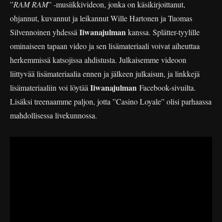
”
RAM RAM
” -musiikkivideon, jonka on käsikirjoittanut,
ohjannut, kuvannut ja leikannut Wille Hartonen ja Tuomas
Iiwanajulman
Silvennoinen yhdessä
kanssa. Splätter-tyylille
ominaiseen tapaan video ja sen lisämateriaali voivat aiheuttaa
herkemmissä katsojissa ahdistusta. Julkaisemme videoon
liittyvää lisämateriaalia ennen ja jälkeen julkaisun, ja linkkejä
Iiwanajulman
lisämateriaaliin voi löytää
Facebook-sivuilta.
Lisäksi treenaamme paljon, jotta ”Casino Loyale” olisi parhaassa
mahdollisessa livekunnossa.