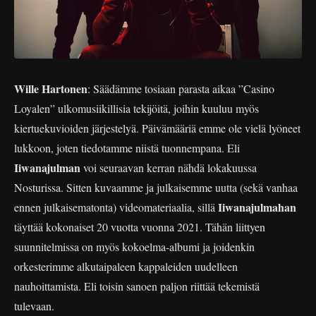
Wille Hartonen
: Säädämme tosiaan parasta aikaa ”Casino
Loyalen” ulkomusiikillisia tekijöitä, joihin kuuluu myös
kiertuekuvioiden järjestelyä. Päivämääriä emme ole vielä lyöneet
lukkoon, joten tiedotamme niistä tuonnempana. Eli
Iiwanajulman
voi seuraavan kerran nähdä lokakuussa
Nosturissa. Sitten kuvaamme ja julkaisemme uutta (sekä vanhaa
Iiwanajulmahan
ennen julkaisematonta) videomateriaalia, sillä
täyttää kokonaiset 20 vuotta vuonna 2021. Tähän liittyen
suunnitelmissa on myös kokoelma-albumi ja joidenkin
orkesterimme alkutaipaleen kappaleiden uudelleen
nauhoittamista. Eli toisin sanoen paljon riittää tekemistä
tulevaan.