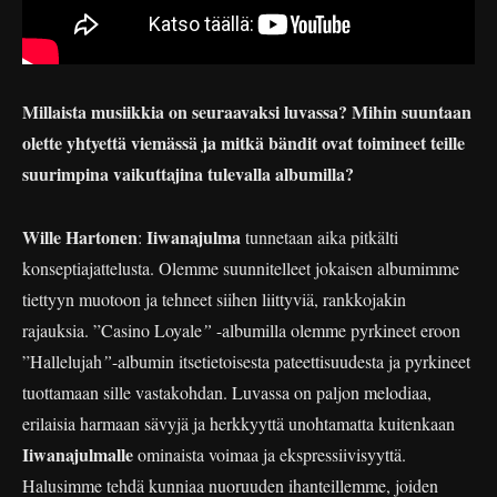
Millaista musiikkia on seuraavaksi luvassa? Mihin suuntaan
olette yhtyettä viemässä ja mitkä bändit ovat toimineet teille
suurimpina vaikuttajina tulevalla albumilla?
Wille Hartonen
Iiwanajulma
:
tunnetaan aika pitkälti
konseptiajattelusta. Olemme suunnitelleet jokaisen albumimme
tiettyyn muotoon ja tehneet siihen liittyviä, rankkojakin
rajauksia. ”Casino Loyale
”
-albumilla olemme pyrkineet eroon
”Hallelujah
”
-albumin itsetietoisesta pateettisuudesta ja pyrkineet
tuottamaan sille vastakohdan. Luvassa on paljon melodiaa,
erilaisia harmaan sävyjä ja herkkyyttä unohtamatta kuitenkaan
Iiwanajulmalle
ominaista voimaa ja ekspressiivisyyttä.
Halusimme tehdä kunniaa nuoruuden ihanteillemme, joiden