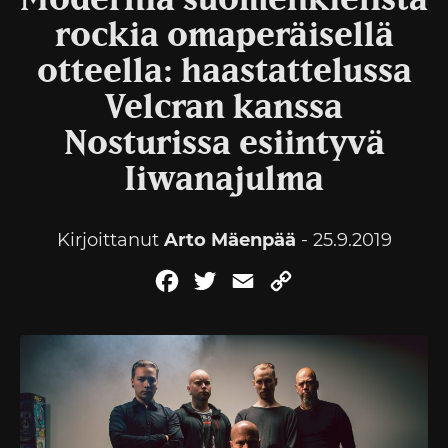
Modernia suomenkielistä
rockia omaperäisellä
otteella: haastattelussa
Velcran kanssa
Nosturissa esiintyvä
Iiwanajulma
Kirjoittanut
Arto Mäenpää
- 25.9.2019
Facebook
Twitter
Email
Copy
Link