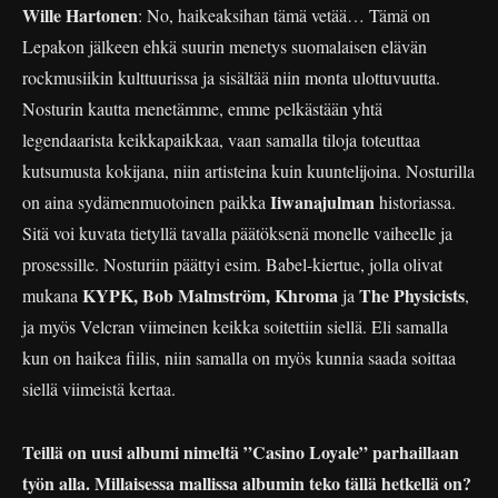
Wille Hartonen
: No, haikeaksihan tämä vetää… Tämä on
Lepakon jälkeen ehkä suurin menetys suomalaisen elävän
rockmusiikin kulttuurissa ja sisältää niin monta ulottuvuutta.
Nosturin kautta menetämme, emme pelkästään yhtä
legendaarista keikkapaikkaa, vaan samalla tiloja toteuttaa
kutsumusta kokijana, niin artisteina kuin kuuntelijoina. Nosturilla
Iiwanajulman
on aina sydämenmuotoinen paikka
historiassa.
Sitä voi kuvata tietyllä tavalla päätöksenä monelle vaiheelle ja
prosessille. Nosturiin päättyi esim. Babel-kiertue, jolla olivat
KYPK, Bob Malmström, Khroma
The Physicists
mukana
ja
,
ja myös Velcran viimeinen keikka soitettiin siellä. Eli samalla
kun on haikea fiilis, niin samalla on myös kunnia saada soittaa
siellä viimeistä kertaa.
Teillä on uusi albumi nimeltä ”Casino Loyale” parhaillaan
työn alla. Millaisessa mallissa albumin teko tällä hetkellä on?