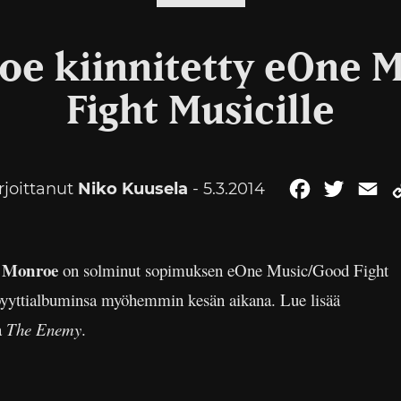
oe kiinnitetty eOne 
Fight Musicille
rjoittanut
Niko Kuusela
- 5.3.2014
Facebook
Twitter
Em
 Monroe
on solminut sopimuksen eOne Music/Good Fight
byyttialbuminsa myöhemmin kesän aikana. Lue lisää
a
The Enemy
.