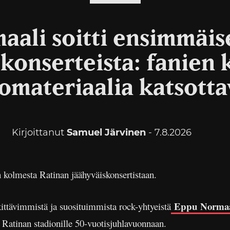
aali soitti ensimmäis
skonserteista: fanien
omateriaalia katsotta
Kirjoittanut
Samuel Järvinen
- 7.8.2026
 kolmesta Ratinan jäähyväiskonsertistaan.
Eppu Normaa
ttävimmistä ja suosituimmista rock-yhtyeistä
Ratinan stadionille 50-vuotisjuhlavuonnaan.