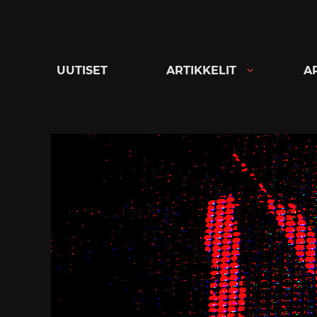
Siirry
suoraan
sisältöön
UUTISET
ARTIKKELIT
A