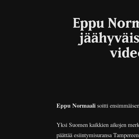
Eppu Norm
jäähyväi
vide
Eppu Normaali
soitti ensimmäisen
Yksi Suomen kaikkien aikojen merki
päättää esiintymisuransa Tampereen 