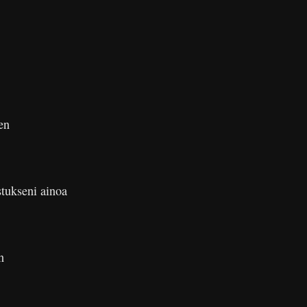
en
stukseni ainoa
n