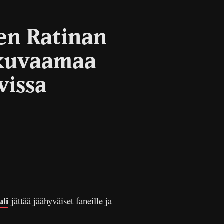
en Ratinan
 kuvaamaa
vissa
li
jättää jäähyväiset faneille ja