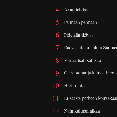
Akun tehdas
Pannaan pannaan
Pidetään ikävää
Rääväsuita ei haluta Suome
Viinaa tsat tsat tsaa
On viatonta ja kainoa harra
Hipit rautaa
Ei säästä perheen koiraakaa
Näin kulutan aikaa