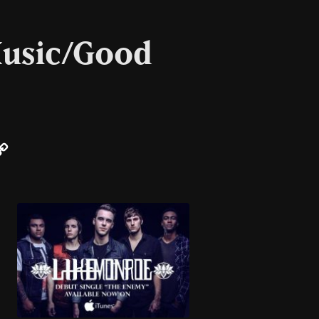
Music/Good
ail
Copy
Link