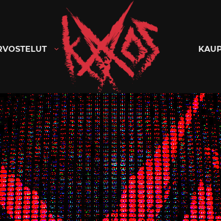
Kaaoszine
RVOSTELUT
KAU