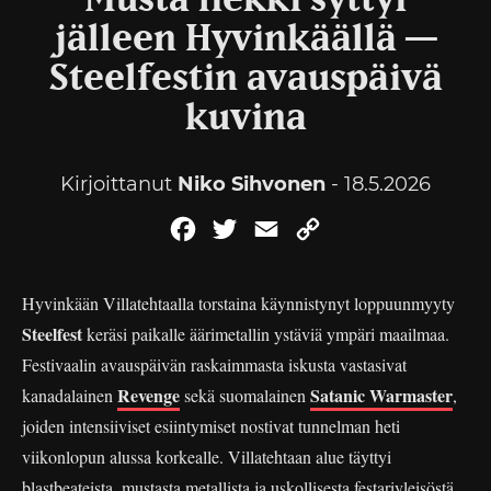
Musta liekki syttyi
jälleen Hyvinkäällä —
Steelfestin avauspäivä
kuvina
Kirjoittanut
Niko Sihvonen
- 18.5.2026
Facebook
Twitter
Email
Copy
Link
Hyvinkään Villatehtaalla torstaina käynnistynyt loppuunmyyty
Steelfest
keräsi paikalle äärimetallin ystäviä ympäri maailmaa.
Festivaalin avauspäivän raskaimmasta iskusta vastasivat
Revenge
Satanic Warmaster
kanadalainen
sekä suomalainen
,
joiden intensiiviset esiintymiset nostivat tunnelman heti
viikonlopun alussa korkealle. Villatehtaan alue täyttyi
blastbeateista, mustasta metallista ja uskollisesta festariyleisöstä,