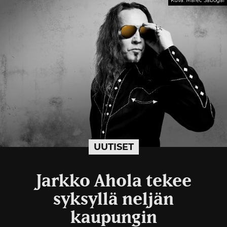
Kuva: Marec Sabogal
UUTISET
Jarkko Ahola tekee
syksyllä neljän
kaupungin