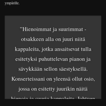
ympärille.
”Hienoimmat ja suurimmat -
otsakkeen alla on juuri niitä
kappaleita, jotka ansaitsevat tulla
esitetyksi puhuttelevan pianon ja
sävykkään sellon säestyksellä.
Konserteissani on yleensä ollut osio,
jossa on esitetty juurikin näitä
hienoja ja suuria kappaleita. Johtuen