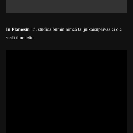
In Flamesin
15. studioalbumin nimeä tai julkaisupäivää ei ole
vielä ilmoitettu.