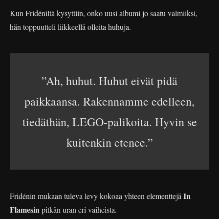
Kun Fridéniltä kysyttiin, onko uusi albumi jo saatu valmiiksi,
hän toppuutteli liikkeellä olleita huhuja.
”Ah, huhut. Huhut eivät pidä
paikkaansa. Rakennamme edelleen,
tiedäthän, LEGO-palikoita. Hyvin se
kuitenkin etenee.”
In
Fridénin mukaan tuleva levy kokoaa yhteen elementtejä
Flamesin
pitkän uran eri vaiheista.