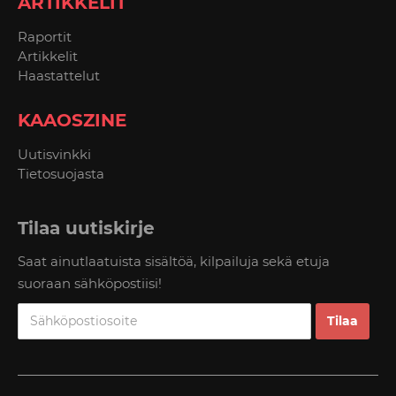
ARTIKKELIT
Raportit
Artikkelit
Haastattelut
KAAOSZINE
Uutisvinkki
Tietosuojasta
Tilaa uutiskirje
Saat ainutlaatuista sisältöä, kilpailuja sekä etuja
suoraan sähköpostiisi!