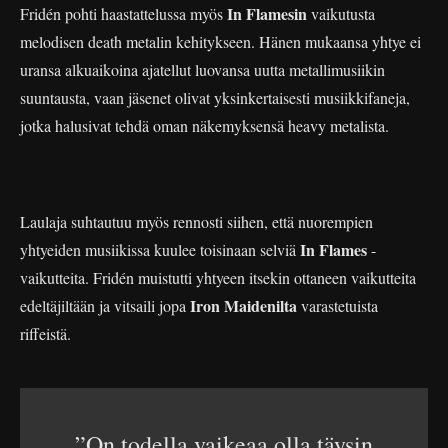
In Flamesin
Fridén pohti haastattelussa myös
vaikutusta
melodisen death metalin kehitykseen. Hänen mukaansa yhtye ei
uransa alkuaikoina ajatellut luovansa uutta metallimusiikin
suuntausta, vaan jäsenet olivat yksinkertaisesti musiikkifaneja,
jotka halusivat tehdä oman näkemyksensä heavy metalista.
Laulaja suhtautuu myös rennosti siihen, että nuorempien
In Flames
yhtyeiden musiikissa kuulee toisinaan selviä
-
vaikutteita. Fridén muistutti yhtyeen itsekin ottaneen vaikutteita
Iron Maidenilta
edeltäjiltään ja vitsaili jopa
varastetuista
riffeistä.
”On todella vaikeaa olla täysin