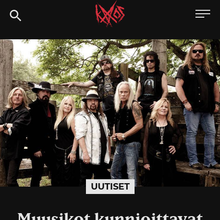
Siirry
Kaaoszine
suoraan
sisältöön
UUTISET