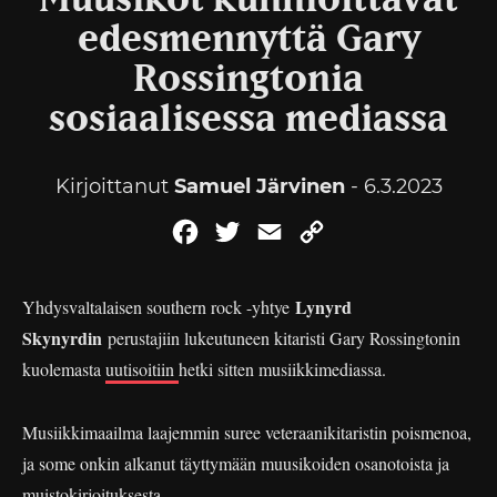
Muusikot kunnioittavat
edesmennyttä Gary
Rossingtonia
sosiaalisessa mediassa
Kirjoittanut
Samuel Järvinen
- 6.3.2023
Facebook
Twitter
Email
Copy
Link
Lynyrd
Yhdysvaltalaisen southern rock -yhtye
Skynyrdin
perustajiin lukeutuneen kitaristi Gary Rossingtonin
kuolemasta
uutisoitiin
hetki sitten musiikkimediassa.
Musiikkimaailma laajemmin suree veteraanikitaristin poismenoa,
ja some onkin alkanut täyttymään muusikoiden osanotoista ja
muistokirjoituksesta.