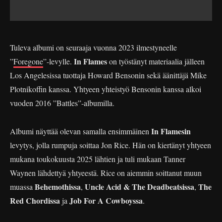
Tuleva albumi on seuraaja vuonna 2023 ilmestyneelle
In Flames
”
Foregone
”-levylle.
on työstänyt materiaalia jälleen
Los Angelesissa tuottaja Howard Bensonin sekä äänittäjä Mike
Plotnikoffin kanssa. Yhtyeen yhteistyö Bensonin kanssa alkoi
vuoden 2016 ”Battles”-albumilla.
In Flamesin
Albumi näyttää olevan samalla ensimmäinen
levytys, jolla rumpuja soittaa Jon Rice. Hän on kiertänyt yhtyeen
mukana toukokuusta 2025 lähtien ja tuli mukaan Tanner
Waynen lähdettyä yhtyeestä. Rice on aiemmin soittanut muun
Behemothissa
Uncle Acid & The Deadbeatsissa
The
muassa
,
,
Red Chordissa
Job For A Cowboyssa
ja
.