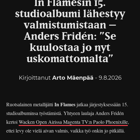
In Flamesin 15.
studioalbumi lähestyy
valmistumistaan –
Anders Fridén: ”Se
kuulostaa jo nyt
uskomattomalta”
Kirjoittanut
Arto Mäenpää
- 9.8.2026
In Flames
Ruotsalainen metallijätti
jatkaa järjestyksessään 15.
studioalbuminsa työstämistä. Yhtyeen laulaja Anders Fridén
kertoi
Wacken Open Airissa Magenta TV:n Paolo Phoenixille
,
ettei levy ole vielä aivan valmis, vaikka työ onkin jo pitkällä.