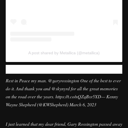
A post shared by Metallica (@metallica)
Rest in Peace my man.
@garyrossington
One of the best to ever
do it. And thank you and
@skynyrd
for all the great memories
on the road over the years.
https://t.co/nQZqBxr5XD
— Kenny
Wayne Shepherd (@KWShepherd)
March 6, 2023
I just learned that my dear friend, Gary Rossington passed away