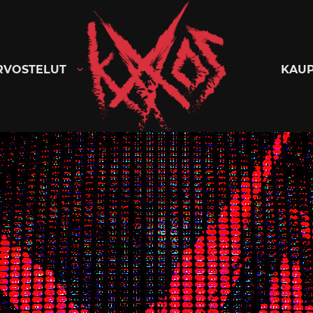
Kaaoszine
RVOSTELUT
KAU