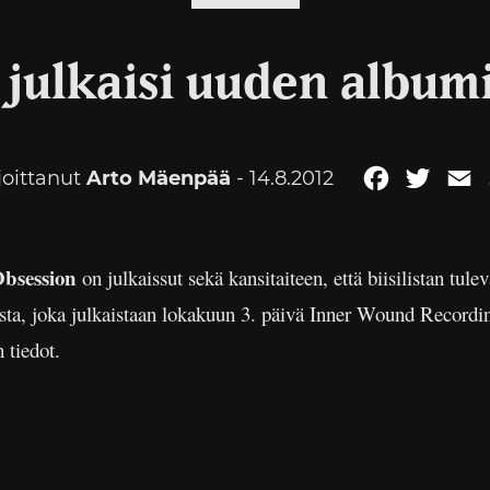
 julkaisi uuden albumi
joittanut
Arto Mäenpää
- 14.8.2012
Facebook
Twitte
E
bsession
on julkaissut sekä kansitaiteen, että biisilistan tule
ta, joka julkaistaan lokakuun 3. päivä Inner Wound Recordi
 tiedot.