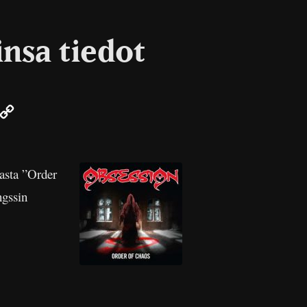
nsa tiedot
r
mail
Copy
Link
vasta ”Order
ngssin