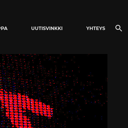
PPA
UUTISVINKKI
YHTEYS