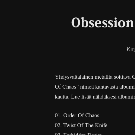
Obsession
Kir
O
Yhdysvaltalainen metallia soittava
Of Chaos” nimeä kantavasta albumis
kautta. Lue lisää nähdäksesi albumin
01. Order Of Chaos
02. Twist Of The Knife
03. Forbidden Desire