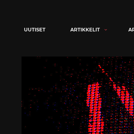
Siirry
suoraan
sisältöön
UUTISET
ARTIKKELIT
A