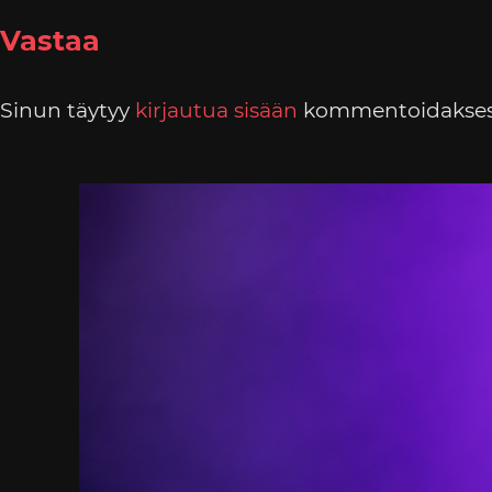
Vastaa
Sinun täytyy
kirjautua sisään
kommentoidakses