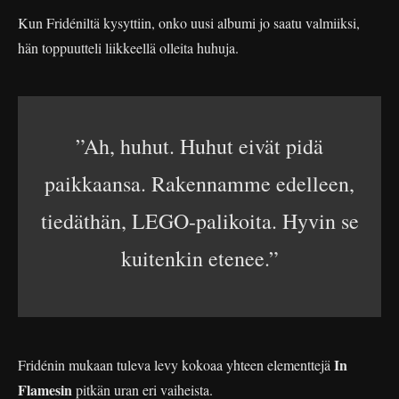
Kun Fridéniltä kysyttiin, onko uusi albumi jo saatu valmiiksi,
hän toppuutteli liikkeellä olleita huhuja.
”Ah, huhut. Huhut eivät pidä
paikkaansa. Rakennamme edelleen,
tiedäthän, LEGO-palikoita. Hyvin se
kuitenkin etenee.”
In
Fridénin mukaan tuleva levy kokoaa yhteen elementtejä
Flamesin
pitkän uran eri vaiheista.