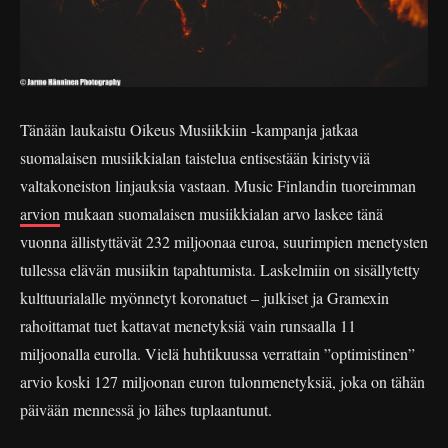
Tänään laukaistu Oikeus Musiikkiin -kampanja jatkaa
suomalaisen musiikkialan taistelua entisestään kiristyviä
valtakoneiston linjauksia vastaan. Music Finlandin tuoreimman
arvion
mukaan suomalaisen musiikkialan arvo laskee tänä
vuonna ällistyttävät 232 miljoonaa euroa, suurimpien menetysten
tullessa elävän musiikin tapahtumista. Laskelmiin on sisällytetty
kulttuurialalle myönnetyt koronatuet – julkiset ja Gramexin
rahoittamat tuet kattavat menetyksiä vain runsaalla 11
miljoonalla eurolla. Vielä huhtikuussa verrattain ”optimistinen”
arvio koski 127 miljoonan euron tulonmenetyksiä, joka on tähän
päivään mennessä jo lähes tuplaantunut.