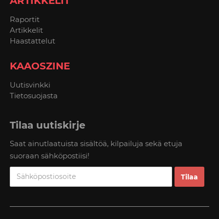
ARTIKKELIT
Raportit
Artikkelit
Haastattelut
KAAOSZINE
Uutisvinkki
Tietosuojasta
Tilaa uutiskirje
Saat ainutlaatuista sisältöä, kilpailuja sekä etuja
suoraan sähköpostiisi!