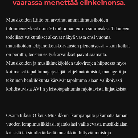
vaarassa menettää elinkeinonsa.
Muusikoiden Liitto on arvoinut ammattimuusikoiden
tulonmenetykset noin 50 miljoonan euron suuruisiksi. Tilanteen
todelliset vaikutukset alkavat näkyä vasta ensi vuonna
muusikoiden tekijänoikeuskorvausten pienentyessä – kun keikat
on peruttu, teosten esityskorvaukset jäävät saamatta.
Muusikoiden ja musiikintekijöiden tulovirtojen hiipuessa myös
kotimaiset tapahtumajärjestäjät, ohjelmatoimistot, managerit ja
tekninen henkilökunta kärsivät tapahtuma-alaan valikoivasti
kohdistuvista AVI:n yleistötapahtumia rajoittavista linjauksista.
Osoita tukesi Oikeus Musiikkiin -kampanjalle jakamalla tämän
vuoden lempimusiikkiasi, ajatuksiasi vallitsevasta musiikkialan
kriisistä tai sinulle tärkeitä musiikkiin liittyviä muistoja