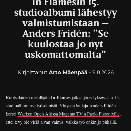
In Flamesin 15.
studioalbumi lähestyy
valmistumistaan –
Anders Fridén: ”Se
kuulostaa jo nyt
uskomattomalta”
Kirjoittanut
Arto Mäenpää
- 9.8.2026
In Flames
Ruotsalainen metallijätti
jatkaa järjestyksessään 15.
studioalbuminsa työstämistä. Yhtyeen laulaja Anders Fridén
kertoi
Wacken Open Airissa Magenta TV:n Paolo Phoenixille
,
ettei levy ole vielä aivan valmis, vaikka työ onkin jo pitkällä.