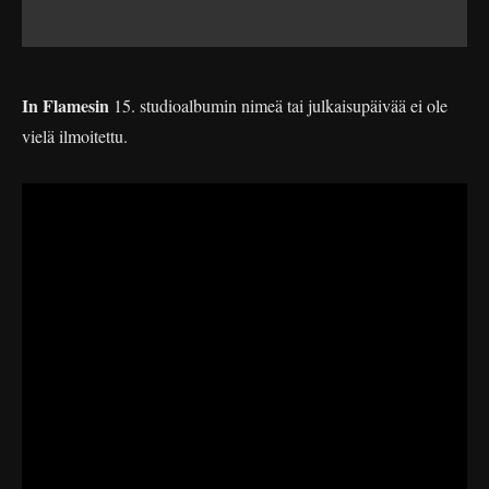
In Flamesin
15. studioalbumin nimeä tai julkaisupäivää ei ole
vielä ilmoitettu.