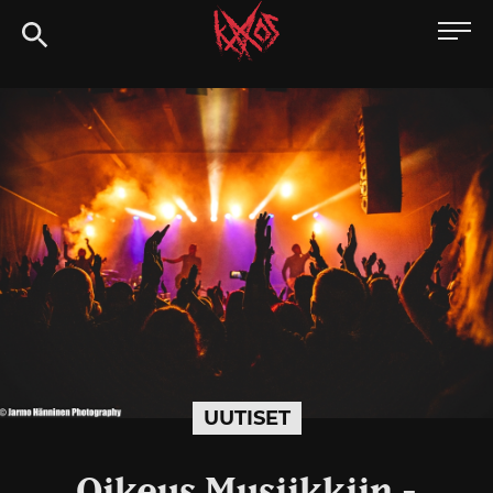
Siirry
Kaaoszine
suoraan
sisältöön
UUTISET