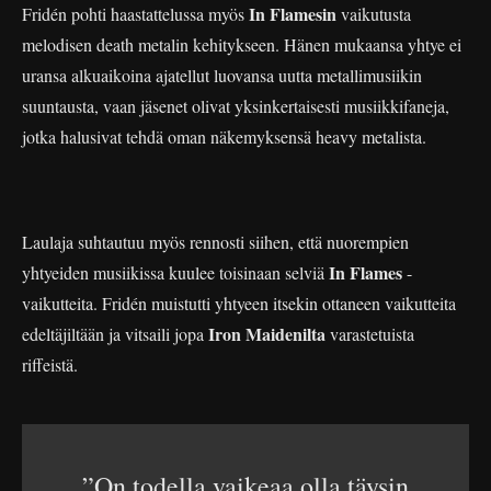
In Flamesin
Fridén pohti haastattelussa myös
vaikutusta
melodisen death metalin kehitykseen. Hänen mukaansa yhtye ei
uransa alkuaikoina ajatellut luovansa uutta metallimusiikin
suuntausta, vaan jäsenet olivat yksinkertaisesti musiikkifaneja,
jotka halusivat tehdä oman näkemyksensä heavy metalista.
Laulaja suhtautuu myös rennosti siihen, että nuorempien
In Flames
yhtyeiden musiikissa kuulee toisinaan selviä
-
vaikutteita. Fridén muistutti yhtyeen itsekin ottaneen vaikutteita
Iron Maidenilta
edeltäjiltään ja vitsaili jopa
varastetuista
riffeistä.
”On todella vaikeaa olla täysin