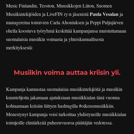
Music Finlandin, Teoston, Muusikkojen Liiton, Suomen
Paula Vesalan
Musiikintekijöiden ja LiveFIN ry:n jäsenistä
ja
managereina toimivien Carla Ahoniuksen ja Peppi Puljujärven
ohella koostuva työryhmä keskittää kampanjansa muistuttamaan
suomalaisia musiikin voimasta ja yhteiskunnallisesta
merkityksestä:
Musiikin voima auttaa kriisin yli.
Kampanja kannustaa suomalaisia musiikintekijöitä ja musiikin
kuuntelijoita jakamaan ajatuksiaan musiikkialan tänä vuonna
kohtaamaan kriisiin liittyen hashtagilla #oikeusmusiikkiin.
Menestynyt kampanja voisi tarkoittaa yhdistyneille musiikkialan
toimijoille elintärkeää puheenvuoroa päättäjiin vedotessa.