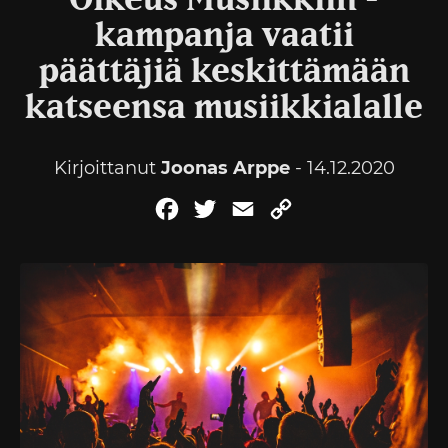
Oikeus Musiikkiin -
kampanja vaatii
päättäjiä keskittämään
katseensa musiikkialalle
Kirjoittanut
Joonas Arppe
- 14.12.2020
Facebook
Twitter
Email
Copy
Link