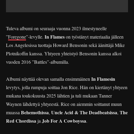
Tuleva albumi on seuraaja vuonna 2023 ilmestyneelle
In Flames
”
Foregone
”-levylle.
on työstänyt materiaalia jälleen
Los Angelesissa tuottaja Howard Bensonin sekä äänittäjä Mike
Plotnikoffin kanssa. Yhtyeen yhteistyö Bensonin kanssa alkoi
vuoden 2016 ”Battles”-albumilla.
In Flamesin
Albumi näyttää olevan samalla ensimmäinen
levytys, jolla rumpuja soittaa Jon Rice. Hän on kiertänyt yhtyeen
mukana toukokuusta 2025 lähtien ja tuli mukaan Tanner
Waynen lähdettyä yhtyeestä. Rice on aiemmin soittanut muun
Behemothissa
Uncle Acid & The Deadbeatsissa
The
muassa
,
,
Red Chordissa
Job For A Cowboyssa
ja
.