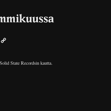
ammikuussa
er
mail
Copy
Link
lid State Recordsin kautta.