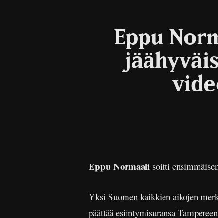
Eppu Norm
jäähyväi
vide
Eppu Normaali
soitti ensimmäisen
Yksi Suomen kaikkien aikojen merki
päättää esiintymisuransa Tampereen 