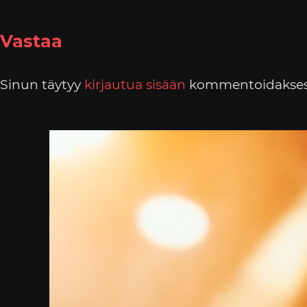
Vastaa
Sinun täytyy
kirjautua sisään
kommentoidakses