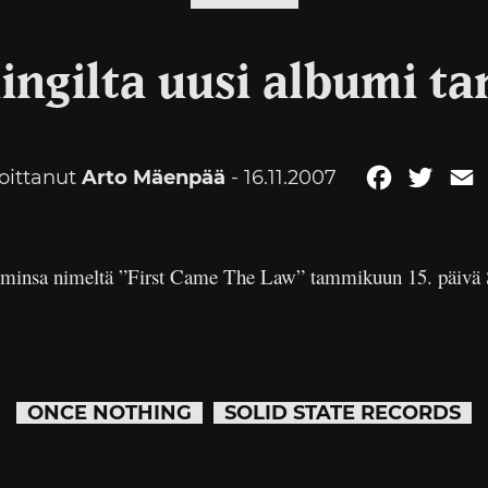
ingilta uusi albumi t
joittanut
Arto Mäenpää
- 16.11.2007
Facebook
Twitt
E
uminsa nimeltä ”
First Came The Law” tammikuun 15. päivä So
ONCE NOTHING
SOLID STATE RECORDS