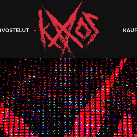
Kaaoszine
RVOSTELUT
KAU