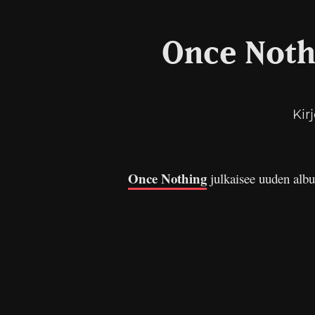
Once Noth
Kir
Once Nothing
julkaisee uuden alb