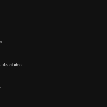
en
stukseni ainoa
n