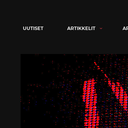
Siirry
suoraan
sisältöön
UUTISET
ARTIKKELIT
A