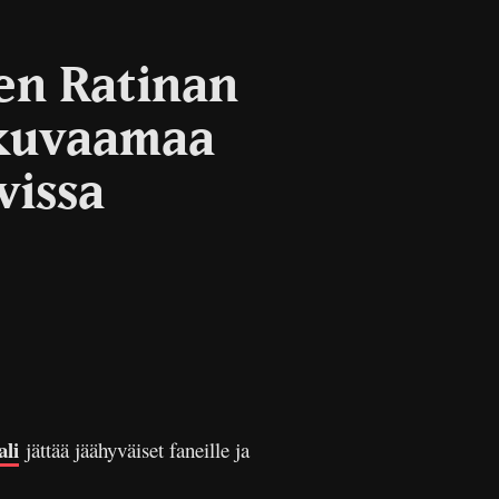
en Ratinan
 kuvaamaa
vissa
li
jättää jäähyväiset faneille ja