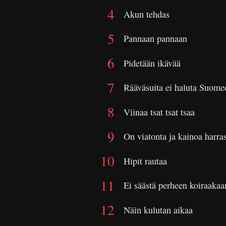
Akun tehdas
Pannaan pannaan
Pidetään ikävää
Rääväsuita ei haluta Suome
Viinaa tsat tsat tsaa
On viatonta ja kainoa harra
Hipit rautaa
Ei säästä perheen koiraakaa
Näin kulutan aikaa