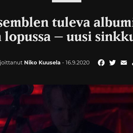
emblen tuleva albumi
lopussa – uusi sinkk
rjoittanut
Niko Kuusela
- 16.9.2020
Facebook
Twitte
E