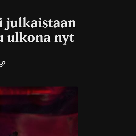
 julkaistaan
u ulkona nyt
r
mail
Copy
Link