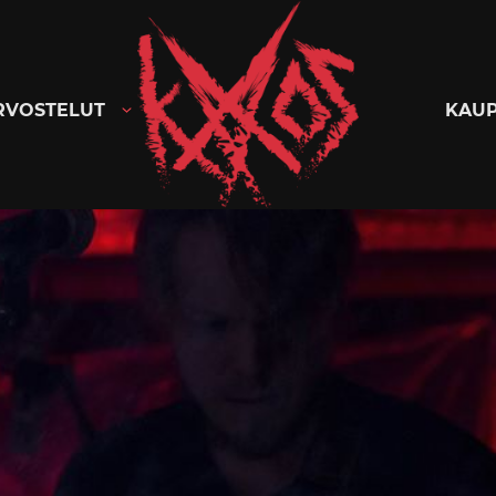
Kaaoszine
RVOSTELUT
KAU