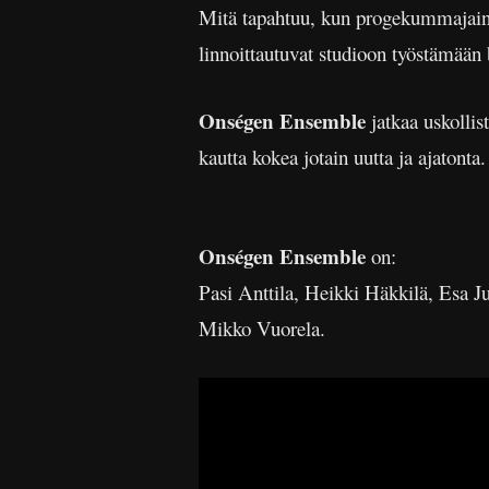
Mitä tapahtuu, kun progekummajai
linnoittautuvat studioon työstämään
Onségen Ensemble
jatkaa uskollis
kautta kokea jotain uutta ja ajatont
Onségen Ensemble
on:
Pasi Anttila, Heikki Häkkilä, Esa J
Mikko Vuorela.