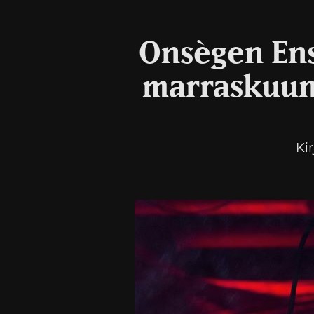
Onsègen Ens
marraskuun 
Ki