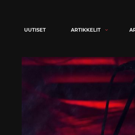
Siirry
suoraan
sisältöön
UUTISET
ARTIKKELIT
A