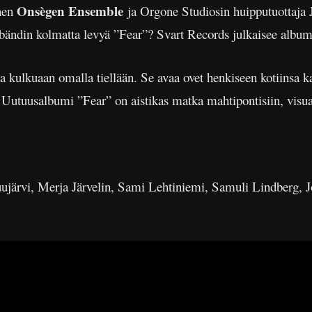
Onsègen Ensemble
nen
ja Orgone Studiosin huipputuottaja
 bändin kolmatta levyä ”Fear”? Svart Records julkaisee albu
ta kulkuaan omalla tiellään. Se avaa ovet henkiseen kotiinsa ka
a. Uutuusalbumi ”Fear” on aistikas matka mahtipontisiin, visu
uujärvi, Merja Järvelin, Sami Lehtiniemi, Samuli Lindberg, J