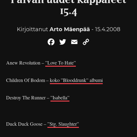
Päivän uudet kappaleet
15.4
Kirjoittanut
Arto Mäenpää
- 15.4.2008
Facebook
Twitter
Email
Copy
Link
Anew Revolution –
”Love To Hate”
Children Of Bodom –
koko ”Blooddrunk” albumi
Destroy The Runner –
”Isabella”
Duck Duck Goose –
”Stg. Slaughter”