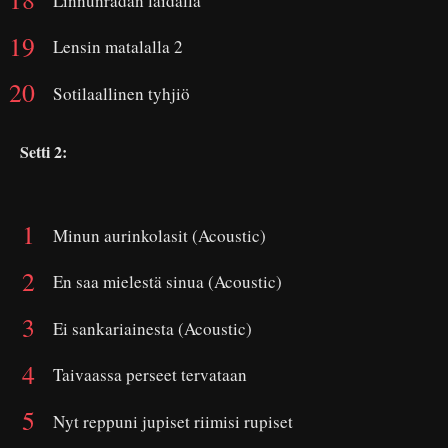
Linnunradan laidalla
Lensin matalalla 2
Sotilaallinen tyhjiö
Setti 2:
Minun aurinkolasit (Acoustic)
En saa mielestä sinua (Acoustic)
Ei sankariainesta (Acoustic)
Taivaassa perseet tervataan
Nyt reppuni jupiset riimisi rupiset