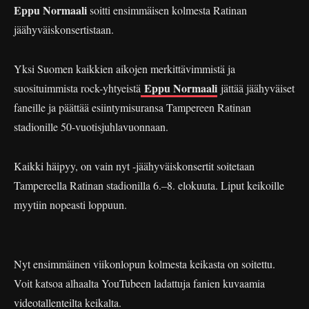
Eppu Normaali
soitti ensimmäisen kolmesta Ratinan
jäähyväiskonsertistaan.
Yksi Suomen kaikkien aikojen merkittävimmistä ja
Eppu Normaali
suosituimmista rock-yhtyeistä
jättää jäähyväiset
faneille ja päättää esiintymisuransa Tampereen Ratinan
stadionille 50-vuotisjuhlavuonnaan.
Kaikki häipyy, on vain nyt -jäähyväiskonsertit soitetaan
Tampereella Ratinan stadionilla 6.–8. elokuuta. Liput keikoille
myytiin nopeasti loppuun.
Nyt ensimmäinen viikonlopun kolmesta keikasta on soitettu.
Voit katsoa alhaalta YouTubeen ladattuja fanien kuvaamia
videotallenteilta keikalta.