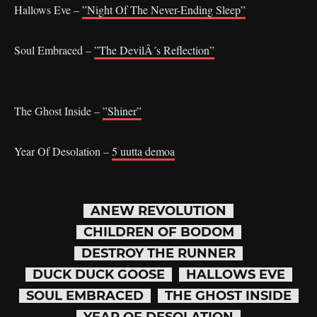
Hallows Eve –
”Night Of The Never-Ending Sleep”
Soul Embraced –
”The DevilÂ´s Reflection”
The Ghost Inside –
”Shiner”
Year Of Desolation –
5 uutta demoa
ANEW REVOLUTION
CHILDREN OF BODOM
DESTROY THE RUNNER
DUCK DUCK GOOSE
HALLOWS EVE
SOUL EMBRACED
THE GHOST INSIDE