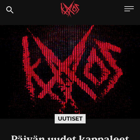
Siirry
Kaaoszine
suoraan
sisältöön
UUTISET