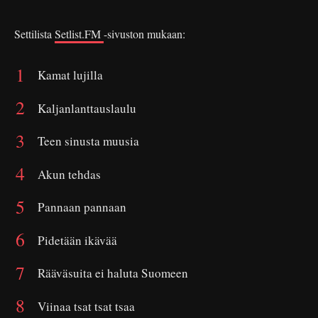
Settilista
Setlist.FM
-sivuston mukaan:
Kamat lujilla
Kaljanlanttauslaulu
Teen sinusta muusia
Akun tehdas
Pannaan pannaan
Pidetään ikävää
Rääväsuita ei haluta Suomeen
Viinaa tsat tsat tsaa