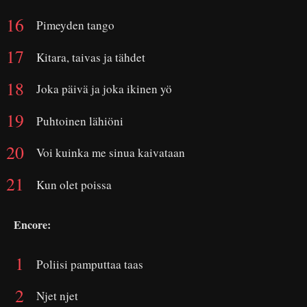
Pimeyden tango
Kitara, taivas ja tähdet
Joka päivä ja joka ikinen yö
Puhtoinen lähiöni
Voi kuinka me sinua kaivataan
Kun olet poissa
Encore:
Poliisi pamputtaa taas
Njet njet