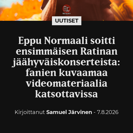
UUTISET
Eppu Normaali soitti
ensimmäisen Ratinan
jäähyväiskonserteista:
fanien kuvaamaa
videomateriaalia
katsottavissa
Kirjoittanut
Samuel Järvinen
- 7.8.2026