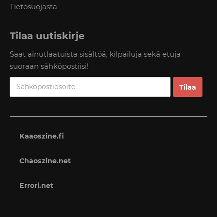
Tietosuojasta
Tilaa uutiskirje
Saat ainutlaatuista sisältöä, kilpailuja sekä etuja
suoraan sähköpostiisi!
Kaaoszine.fi
Chaoszine.net
Errori.net