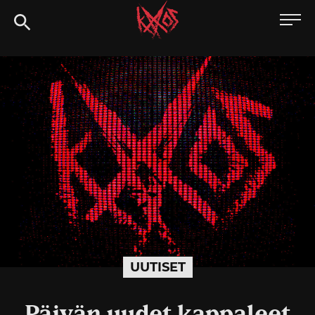
Siirry
Kaaoszine
suoraan
sisältöön
UUTISET