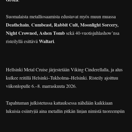
Suomalaista metalliosaamista edustavat myös muun muassa
Deathchain
Cumbeast, Rabbit Cult, Moonlight Sorcery,
,
Night Crowned, Ashen Tomb
sekä 40-vuotisjuhlashow’nsa
Waltari
risteilyllä esittävä
.
Hellsinki Metal Cruise järjestetään Viking Cinderellalla, ja alus
kulkee reitillä Helsinki–Tukholma–Helsinki. Risteily ajoittuu
viikonlopulle 6.–8. marraskuuta 2026.
Tapahtuman julkistetussa kattauksessa nähdään kaikkiaan
lukuisia esiintyjiä aina metallin pitkän linjan nimistä tuoreempiin
ja marginaalisempiin yhtyeisiin.