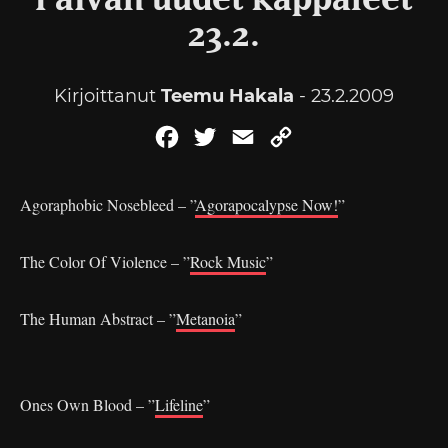
Päivän uudet kappaleet
23.2.
Kirjoittanut
Teemu Hakala
- 23.2.2009
Facebook
Twitter
Email
Copy
Link
Agoraphobic Nosebleed – ”
Agorapocalypse Now!
”
The Color Of Violence – ”
Rock Music
”
The Human Abstract – ”
Metanoia
”
Ones Own Blood – ”
Lifeline
”