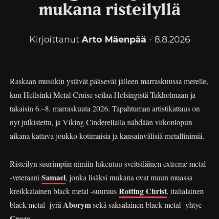
mukana risteilyllä
Kirjoittanut
Arto Mäenpää
- 8.8.2026
Raskaan musiikin ystävät pääsevät jälleen marraskuussa merelle,
kun Hellsinki Metal Cruise seilaa Helsingistä Tukholmaan ja
takaisin 6.–8. marraskuuta 2026. Tapahtuman artistikattaus on
nyt julkistettu, ja Viking Cinderellalla nähdään viikonlopun
aikana kattava joukko kotimaisia ja kansainvälisiä metallinimiä.
Risteilyn suurimpiin nimiin lukeutuu sveitsiläinen extreme metal
Samael
-veteraani
, jonka lisäksi mukana ovat muun muassa
Rotting Christ
kreikkalainen black metal -suuruus
, italialainen
Aborym
black metal -jyrä
sekä saksalainen black metal -yhtye
Groza
.