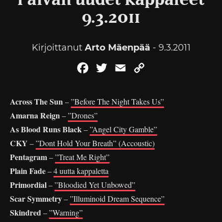
Päivän uudet kappaleet
9.3.2011
Kirjoittanut
Arto Mäenpää
- 9.3.2011
Facebook
Twitter
Email
Copy
Link
Across The Sun
–
”Before The Night Takes Us”
Amarna Reign
–
”Drones”
As Blood Runs Black
–
”Angel City Gamble”
CKY
–
”Dont Hold Your Breath” (Accoustic)
Pentagram
–
”Treat Me Right”
Plain Fade
–
4 uutta kappaletta
Primordial
–
”Bloodied Yet Unbowed”
Scar Symmetry
–
”Illuminoid Dream Sequence”
Skindred
–
”Warning”