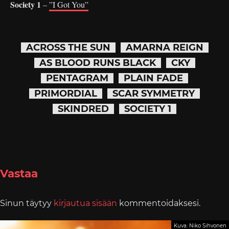
Society 1
–
”I Got You”
ACROSS THE SUN
AMARNA REIGN
AS BLOOD RUNS BLACK
CKY
PENTAGRAM
PLAIN FADE
PRIMORDIAL
SCAR SYMMETRY
SKINDRED
SOCIETY 1
Vastaa
Sinun täytyy
kirjautua sisään
kommentoidaksesi.
Kuva: Niko Sihvonen