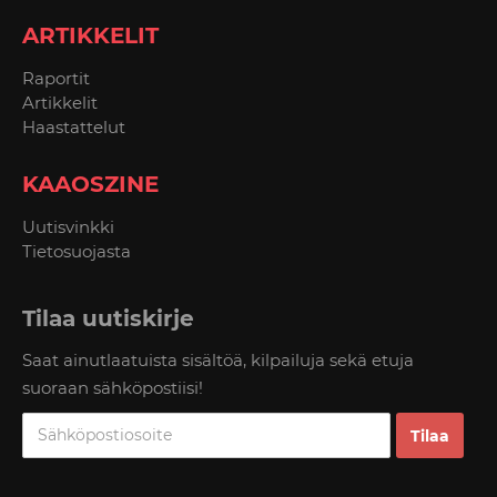
ARTIKKELIT
Raportit
Artikkelit
Haastattelut
KAAOSZINE
Uutisvinkki
Tietosuojasta
Tilaa uutiskirje
Saat ainutlaatuista sisältöä, kilpailuja sekä etuja
suoraan sähköpostiisi!