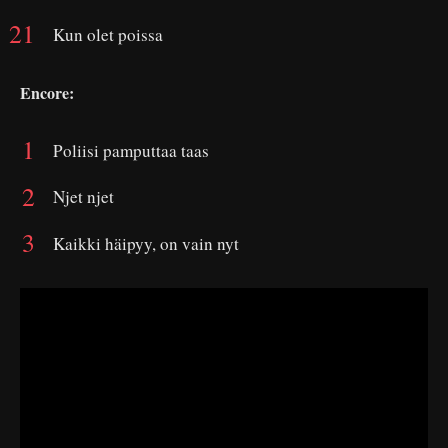
Kun olet poissa
Encore:
Poliisi pamputtaa taas
Njet njet
Kaikki häipyy, on vain nyt