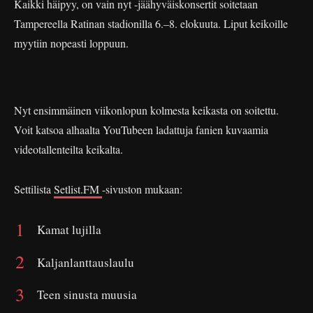
Kaikki häipyy, on vain nyt -jäähyväiskonsertit soitetaan
Tampereella Ratinan stadionilla 6.–8. elokuuta. Liput keikoille
myytiin nopeasti loppuun.
Nyt ensimmäinen viikonlopun kolmesta keikasta on soitettu.
Voit katsoa alhaalta YouTubeen ladattuja fanien kuvaamia
videotallenteilta keikalta.
Settilista
Setlist.FM
-sivuston mukaan:
Kamat lujilla
Kaljanlanttauslaulu
Teen sinusta muusia