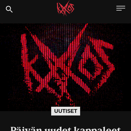
Siirry
Kaaoszine
suoraan
sisältöön
UUTISET