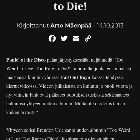
to Die!
Kirjoittanut
Arto Mäenpää
- 14.10.2013
Facebook
Twitter
Email
Copy
Link
Panic! at the Disco
palaa järjestyksessään neljännellä ”Too
Weird to Live, Too Rare to Die!” -albumilla, jonka ensimmäisiä
Fall Out Boyn
maistiaisia kuultiin yhdessä
kanssa tehdyssä
kiertuevideossa. Videon julkaisusta on kulunut jo puoli vuotta ja
nyt viimein fanit ovat päässeet odotuksen tuskasta sekä saaneet
haltuunsa yhtyeen uuden albumin. Mutta oliko odotus tämän
kaiken arvoista?
Yhtyeen solisti Brendon Urie sanoi uuden albumin ”Too Weird
to Live, Too Rare to Dien!” inspiraationa olevan hänen