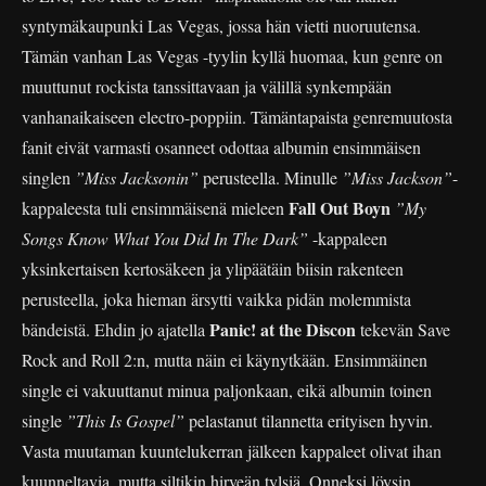
syntymäkaupunki Las Vegas, jossa hän vietti nuoruutensa.
Tämän vanhan Las Vegas -tyylin kyllä huomaa, kun genre on
muuttunut rockista tanssittavaan ja välillä synkempään
vanhanaikaiseen electro-poppiin. Tämäntapaista genremuutosta
fanit eivät varmasti osanneet odottaa albumin ensimmäisen
singlen
”Miss Jacksonin”
perusteella. Minulle
”Miss Jackson”
-
Fall Out Boyn
kappaleesta tuli ensimmäisenä mieleen
”My
Songs Know What You Did In The Dark”
-kappaleen
yksinkertaisen kertosäkeen ja ylipäätäin biisin rakenteen
perusteella, joka hieman ärsytti vaikka pidän molemmista
Panic! at the Discon
bändeistä. Ehdin jo ajatella
tekevän Save
Rock and Roll 2:n, mutta näin ei käynytkään. Ensimmäinen
single ei vakuuttanut minua paljonkaan, eikä albumin toinen
single
”This Is Gospel”
pelastanut tilannetta erityisen hyvin.
Vasta muutaman kuuntelukerran jälkeen kappaleet olivat ihan
kuunneltavia, mutta siltikin hirveän tylsiä. Onneksi löysin