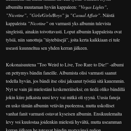
albumilta muutaman hyvän kappaleen:
”Vegas Lights”
,
”Nicotine”
,
”Girls/Girls/Boys”
ja
”Casual Affair”
. Näistä
kappaleista
”Nicotine”
on varmasti yks albumin tulevista
singleistä, ainakin toivottavasti. Loput albumin kappaleista ovat
tylsiä, niin sanottuja ”täytebiisejä”, joita kerta kaikkiaan ei tule
useasti kuunneltua sen yhden kerran jälkeen.
Kokonaisuutena ”Too Weird to Live, Too Rare to Die!” -albumi
on pettymys bändin faneille. Albumista olisi varmasti saanut
todella hyvän, jos bändi itse olisi jaksanut työstää sitä kauemmin.
Nyt se vain jäi mielestäni keskeneräiseksi; en tiedä oliko bändillä
jokin kiire julkaista uusi levy vai mitkä oli syynä. Uusia faneja
en usko tämän albumin vetävän puoleensa, mutta uskolliset
vanhat fanit varmasti ostavat kyseisen albumin. Ensikuulemalta
levy voi kuulostaa joidenkin mielestä hyvältä, mutta useamman
kerran jälkeen he toteavat bändin pystyvänsä paljon