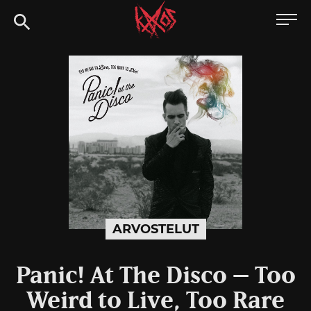
Siirry
Kaaoszine
suoraan
sisältöön
ARVOSTELUT
Panic! At The Disco – Too
Weird to Live, Too Rare