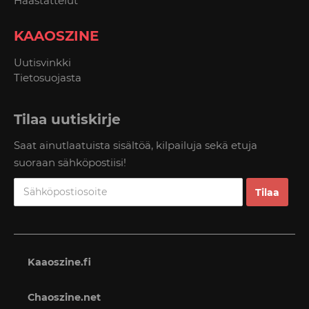
Haastattelut
KAAOSZINE
Uutisvinkki
Tietosuojasta
Tilaa uutiskirje
Saat ainutlaatuista sisältöä, kilpailuja sekä etuja
suoraan sähköpostiisi!
Kaaoszine.fi
Chaoszine.net