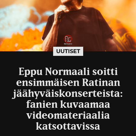
UUTISET
Eppu Normaali soitti
ensimmäisen Ratinan
jäähyväiskonserteista:
fanien kuvaamaa
videomateriaalia
katsottavissa