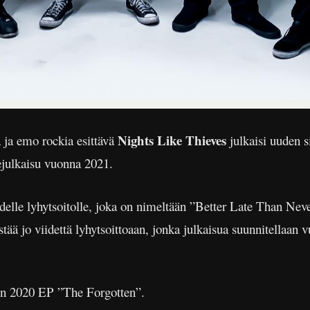
Nights Like Thieves
a ja emo rockia esittävä
julkaisi uuden s
julkaisu vuonna 2021.
delle lyhytsoitolle, joka on nimeltään ”Better Late Than Neve
ää jo viidettä lyhytsoittoaan, jonka julkaisua suunnitellaan 
en 2020 EP ”The Forgotten”.