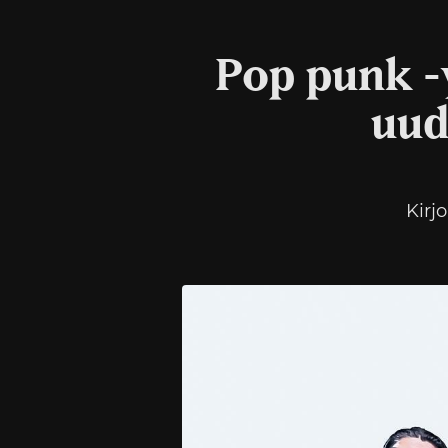
Pop punk -y
uud
Kirj