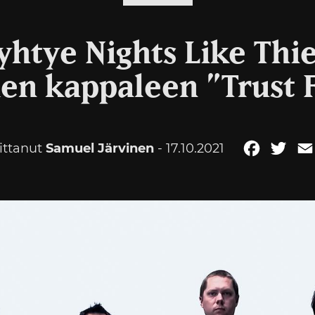
htye Nights Like Thie
en kappaleen ”Trust F
oittanut
Samuel Järvinen
- 17.10.2021
Faceboo
Twit