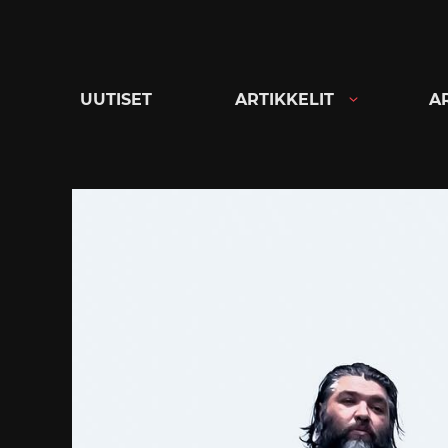
Siirry
suoraan
sisältöön
UUTISET
ARTIKKELIT
A