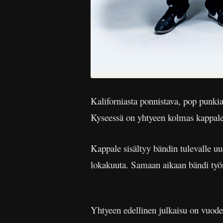
Kaliforniasta ponnistava, pop punki
Kyseessä on yhtyeen kolmas kappale
Kappale sisältyy bändin tulevalle uu
lokakuuta. Samaan aikaan bändi työst
Yhtyeen edellinen julkaisu on vuod