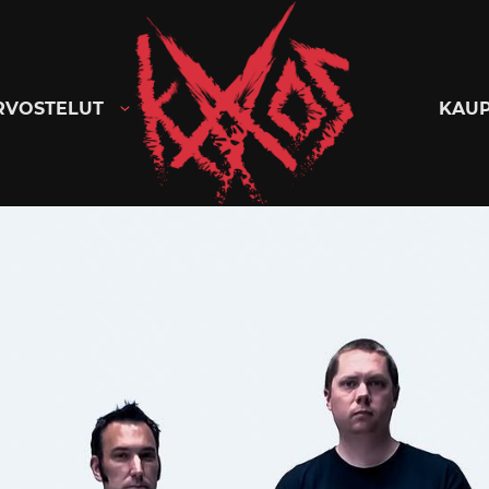
Kaaoszine
RVOSTELUT
KAU