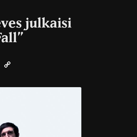
ves julkaisi
all”
k
ter
Email
Copy
Link