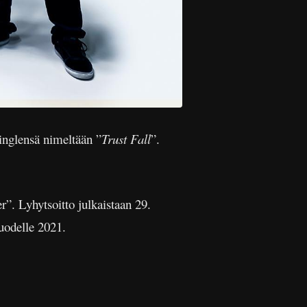
inglensä nimeltään ”
Trust Fall
”.
r”. Lyhytsoitto julkaistaan 29.
vuodelle 2021.