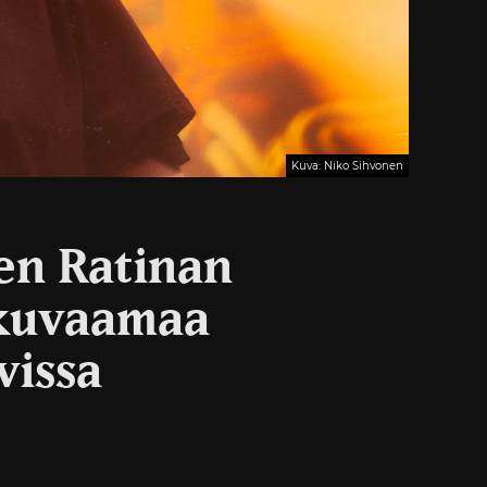
Kuva: Niko Sihvonen
en Ratinan
 kuvaamaa
vissa