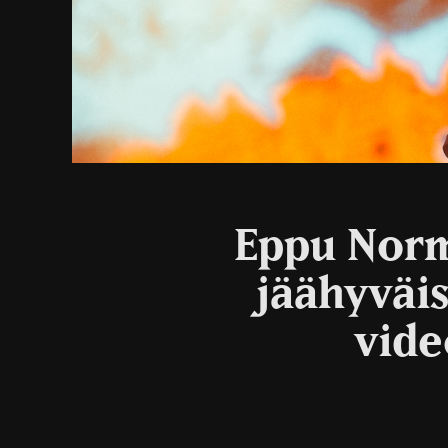
Eppu Norm
jäähyväi
vide