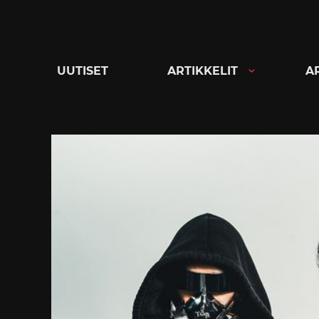
Siirry
suoraan
sisältöön
UUTISET
ARTIKKELIT
A