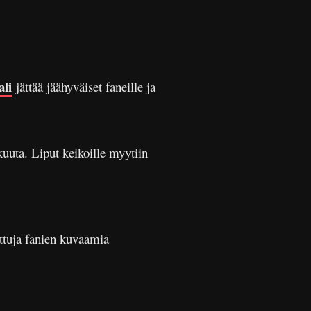
li
jättää jäähyväiset faneille ja
kuuta. Liput keikoille myytiin
ttuja fanien kuvaamia