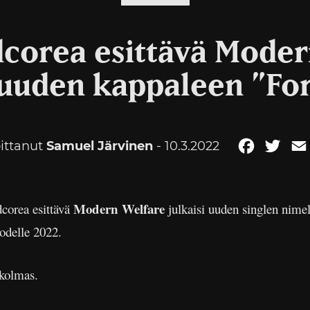
dcorea esittävä Moder
i uuden kappaleen ”For
oittanut
Samuel Järvinen
- 10.3.2022
Faceboo
Twit
Modern Welfare
dcorea esittävä
julkaisi uuden singlen nime
odelle 2022.
 kolmas.