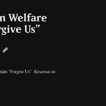
n Welfare
give Us”
k
ter
Email
Copy
Link
ltään ”Forgive Us”. Kyseessä on