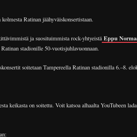
 kolmesta Ratinan jäähyväiskonsertistaan.
Eppu Normaa
ttävimmistä ja suosituimmista rock-yhtyeistä
Ratinan stadionille 50-vuotisjuhlavuonnaan.
skonsertit soitetaan Tampereella Ratinan stadionilla 6.–8. elo
a keikasta on soitettu. Voit katsoa alhaalta YouTubeen lada
an: