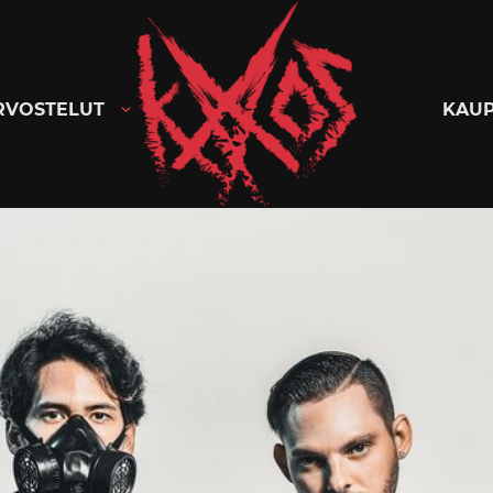
Kaaoszine
RVOSTELUT
KAU