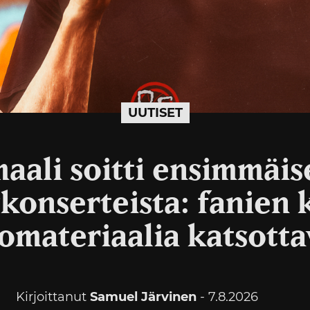
UUTISET
aali soitti ensimmäis
skonserteista: fanien
omateriaalia katsotta
Kirjoittanut
Samuel Järvinen
- 7.8.2026