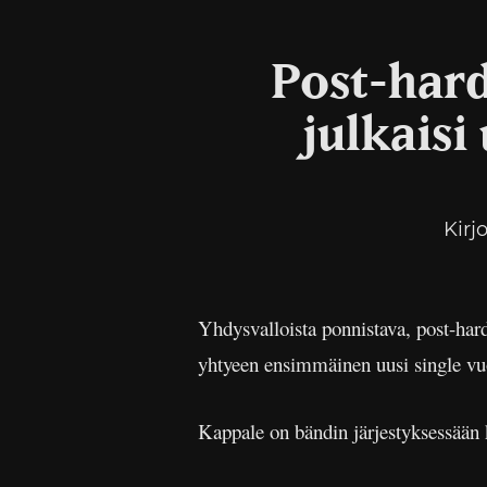
Post-har
julkais
Kirj
Yhdysvalloista ponnistava, post-har
yhtyeen ensimmäinen uusi single vu
Kappale on bändin järjestyksessään