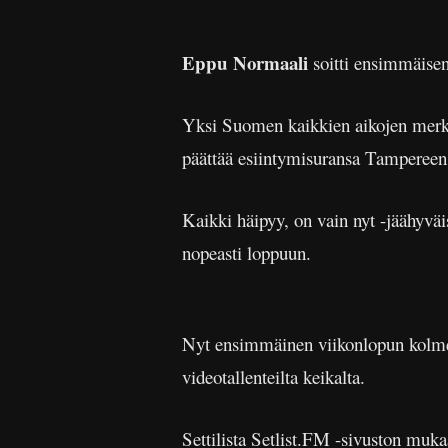
Eppu Normaali
soitti ensimmäisen
Yksi Suomen kaikkien aikojen merki
päättää esiintymisuransa Tampereen 
Kaikki häipyy, on vain nyt -jäähyväi
nopeasti loppuun.
Nyt ensimmäinen viikonlopun kolmest
videotallenteilta keikalta.
Settilista
Setlist.FM
-sivuston muka