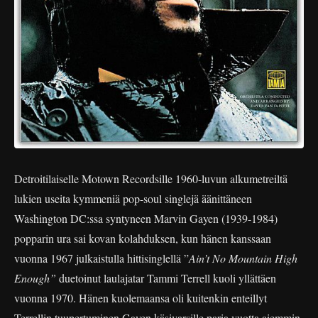
Detroitilaiselle Motown Recordsille 1960-luvun alkumetreiltä
lukien useita kymmeniä pop-soul singlejä äänittäneen
Washington DC:ssa syntyneen Marvin Gayen (1939-1984)
popparin ura sai kovan kolahduksen, kun hänen kanssaan
vuonna 1967 julkaistulla hittisinglellä ”
Ain’t No Mountain High
Enough”
duetoinut laulajatar Tammi Terrell kuoli yllättäen
vuonna 1970. Hänen kuolemaansa oli kuitenkin enteillyt
Terrellin tuupertuminen Gayen käsivarsille paria vuotta aiemmin