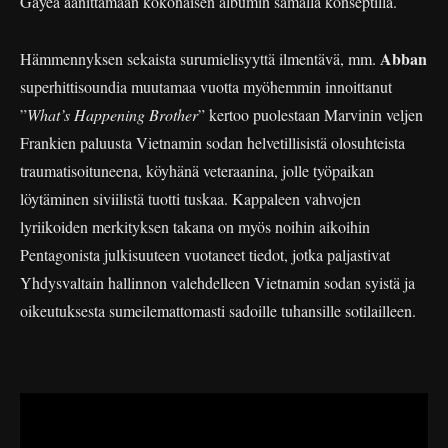
Gayea äänittämään kokonaisen albumin samalla konseptilla.
Abban
Hämmennyksen sekaista surumielisyyttä ilmentävä, mm.
superhittisoundia muutamaa vuotta myöhemmin innoittanut
”
What’s Happening Brother
” kertoo puolestaan Marvinin veljen
Frankien paluusta Vietnamin sodan helvetillisistä olosuhteista
traumatisoituneena, köyhänä veteraanina, jolle työpaikan
löytäminen siviilistä tuotti tuskaa. Kappaleen vahvojen
lyriikoiden merkityksen takana on myös noihin aikoihin
Pentagonista julkisuuteen vuotaneet tiedot, jotka paljastivat
Yhdysvaltain hallinnon valehdelleen Vietnamin sodan syistä ja
oikeutuksesta sumeilemattomasti sadoille tuhansille sotilailleen.