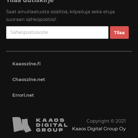
Tilaa uutiskirje
Saat ainutlaatuista sisältöä, kilpailuja sekä etuja
suoraan sähköpostiisi!
Kaaoszine.fi
Chaoszine.net
Errori.net
Copyright © 2021
Kaaos Digital Group Oy