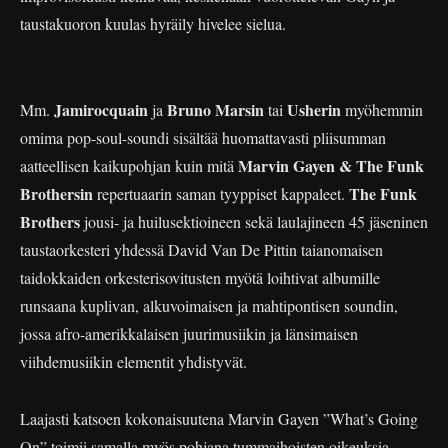
taustakuoron kuulas hyräily hivelee sielua.
Jamirocquain
Bruno Marsin
Usherin
Mm.
ja
tai
myöhemmin
omima pop-soul-soundi sisältää huomattavasti pliisumman
Marvin Gayen & The Funk
aatteellisen kaikupohjan kuin mitä
Brothersin
The Funk
repertuaarin saman tyyppiset kappaleet.
Brothers
jousi- ja huilusektioineen sekä laulajineen 45 jäseninen
taustaorkesteri yhdessä David Van De Pittin taianomaisen
taidokkaiden orkesterisovitusten myötä loihtivat albumille
runsaana kuplivan, alkuvoimaisen ja mahtipontisen soundin,
jossa afro-amerikkalaisen juurimusiikin ja länsimaisen
viihdemusiikin elementit yhdistyvät.
Laajasti katsoen kokonaisuutena Marvin Gayen ”What’s Going
On” toimii samalla myös pohjana tummaihoisten oikeuksia