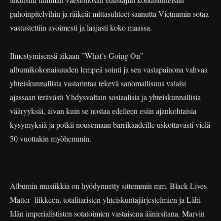
pahoinpitelyihin ja räikeät mittasuhteet saanutta Vietnamin sotaa
vastustettiin avoimesti ja laajasti koko maassa.
Ilmestymisensä aikaan ”What’s Going On” -
albumikokonaisuuden lempeä sointi ja sen vastapainona vahvaa
yhteiskunnallista vastarintaa tekevä sanomallisuus valaisi
ajassaan terävästi Yhdysvaltain sosiaalisia ja yhteiskunnallisia
vääryyksiä, aivan kuin se nostaa edelleen esiin ajankohtaisia
kysymyksiä ja potkii nousemaan barrikaadeille uskottavasti vielä
50 vuottakin myöhemmin.
Albumin musiikkia on hyödynnetty sittemmin mm. Black Lives
Matter -liikkeen, totalitaristen yhteiskuntajärjestelmien ja Lähi-
Idän imperialististen sotatoimien vastaisena äänirsitana. Marvin