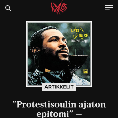
Siirry
Kaaoszine
suoraan
sisältöön
ARTIKKELIT
”Protestisoulin ajaton
epitomi” –