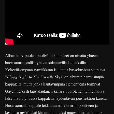
Albumin A-puolen puolivälin kappaleet on nivottu yhteen
huomaamattomilla, yhteen sulautuvilla feidauksilla.
Kokeellisempaan rytmiikkaan istutettua bassokuviota seuraava
”
Flying High (In The Friendly Sky)
” on albumin hämyisimpiä
kappaleita, mutta jonka kantavimpina elementteinä toimivat
Gayen herkästi taustalaulajien kanssa vuorotellen tunnelmoiva
falsettilaulu yhdessä kappaletta täydentävän jousisektion kanssa.
Huomaamatta kappale feidautuu naiivin mahtipontiseen ja
kestonsa myötä alati kimurantimmaksi muovautuvaan lounge-