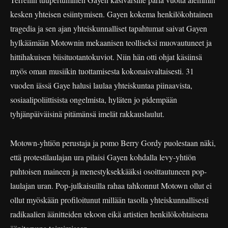
kesken yhteisen esiintymisen. Gayen kokema henkilökohtainen
tragedia ja sen ajan yhteiskunnalliset tapahtumat saivat Gayen
hylkäämään Motownin mekaanisen teolliseksi muovautuneet ja
hittihakuisen biisituotantokuviot. Niin hän otti ohjat käsiinsä
myös oman musiikin tuottamisesta kokonaisvaltaisesti. 31
vuoden iässä Gaye halusi laulaa yhteiskuntaa piinaavista,
sosiaalipoliittisista ongelmista, hyläten jo pidempään
tyhjänpäiväisinä pitämänsä imelät rakkauslaulut.
Motown-yhtiön perustaja ja pomo Berry Gordy puolestaan näki,
että protestilaulajan ura pilaisi Gayen kohdalla levy-yhtiön
puhtoisen maineen ja menestyksekkääksi osoittautuneen pop-
laulajan uran. Pop-julkaisuilla rahaa tahkonnut Motown ollut ei
ollut myöskään profiloitunut millään tasolla yhteiskunnallisesti
radikaalien äänitteiden tekoon eikä artistien henkilökohtaisena