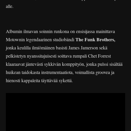
alle.
Albumin ilmavan soinnin runkona on ensisijassa mainittava
The Funk Brothers,
Motownin legendaarinen studiobändi
jonka keulilla ilmiömäinen basisti James Jamerson sekä
pelkistetyn nyanssitajuisesti soittava rumpali Chet Forrest
klaaraavat jäntevästi sykkivän komppityön, jonka pulssi sisältää
huikean taidokasta instrumentaatiota, voimallista groovea ja
hienosti kappaleita täyttävää sykettä.