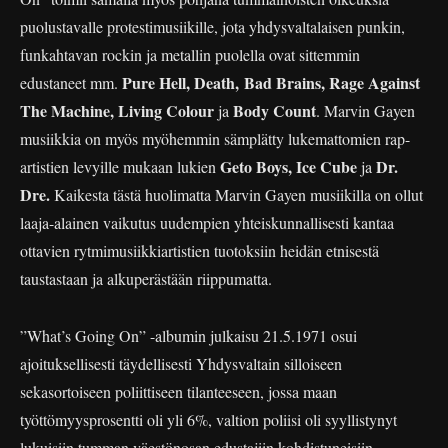
puolustavalle protestimusiikille, jota yhdysvaltalaisen punkin,
funkahtavan rockin ja metallin puolella ovat sittemmin
Pure Hell, Death,
Bad Brains, Rage Against
edustaneet mm.
The Machine, Living Colour
Body Count
ja
. Marvin Gayen
musiikkia on myös myöhemmin sämplätty lukemattomien rap-
Geto Boys, Ice Cube
Dr.
artistien levyille mukaan lukien
ja
Dre.
Kaikesta tästä huolimatta Marvin Gayen musiikilla on ollut
laaja-alainen vaikutus uudempien yhteiskunnallisesti kantaa
ottavien rytmimusiikkiartistien tuotoksiin heidän etnisestä
taustastaan ja alkuperästään riippumatta.
”What’s Going On” -albumin julkaisu 21.5.1971 osui
ajoituksellisesti täydellisesti Yhdysvaltain silloiseen
sekasortoiseen poliittiseen tilanteeseen, jossa maan
työttömyysprosentti oli yli 6%, valtion poliisi oli syyllistynyt
lukuisiin tumman väestönosan edustajiin kohdistuneisiin