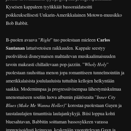
Kyseisen kappaleen tyylikkäät bassoraidatsoitti
poikkeuksellisesti Unkarin-Amerikkalainen Motown-muusikko
Bob Babbit.
Carlos
B-puolen avaava ”
Right
” tuo puolestaan mieleen
Santanan
lattarivetoisen raikkauden. Kappale seestyy
puolivälissä disneymaisen mahtailevan musikaalimaisuuden
tavoin makeasti chillailevaan pop-jazziin. ”
Wholy Holy
”
puolestaan rauhoittaa menon jopa romanttiseen tunnelmointiin ja
amerikkalaisista joululauluista tuttuihin kellojen helkyntään
saakka. Modernimpaa ja progressiivisempaa lähestymiskulmaa
unenomaiseen souliin luova albumin päätösraita ”
Inner City
Blues (Make Me Wanna Holler)
” korostaa puolestaan Gayen ja
taustalaulajien timanttisia laulajankykyjä. Biisi loppua kohti
bluesahtavan, Babbitin soittaman bassosykkeen varassa
improvisoidusti keinuvaa, keskenään vuorottelevan Gayn ja