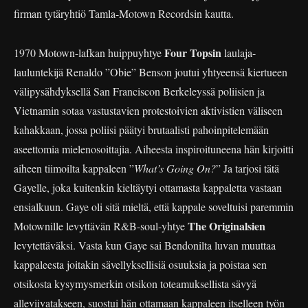
firman tytäryhtiö Tamla-Motown Recordsin kautta.
Four Topsin
1970 Motown-lafkan huippuyhtye
laulaja-
lauluntekijä Renaldo ”Obie” Benson joutui yhtyeensä kiertueen
välipysähdyksellä San Franciscon Berkeleyssä poliisien ja
Vietnamin sotaa vastustavien protestoivien aktivistien väliseen
kahakkaan, jossa poliisi päätyi brutaalisti pahoinpitelemään
aseettomia mielenosoittajia. Aiheesta inspiroituneena hän kirjoitti
aiheen tiimoilta kappaleen ”
What’s Going On?
” Ja tarjosi tätä
Gayelle, joka kuitenkin kieltäytyi ottamasta kappaletta vastaan
ensialkuun. Gaye oli sitä mieltä, että kappale soveltuisi paremmin
The Originalsien
Motownille levyttävän R&B-soul-yhtye
levytettäväksi. Vasta kun Gaye sai Bendonilta luvan muuttaa
kappaleesta joitakin sävellyksellisiä osuuksia ja poistaa sen
otsikosta kysymysmerkin otsikon toteamuksellista sävyä
alleviivatakseen, suostui hän ottamaan kappaleen itselleen työn