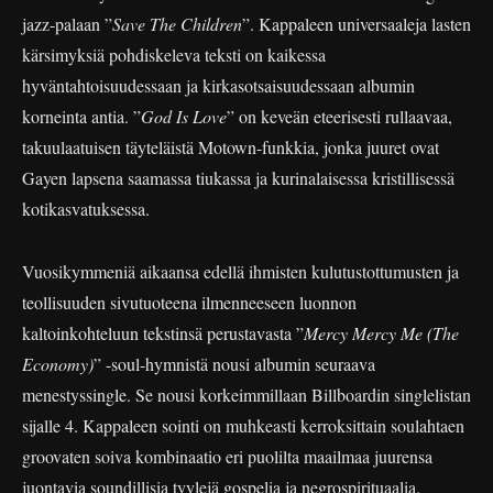
jazz-palaan ”
Save The Children
”. Kappaleen universaaleja lasten
kärsimyksiä pohdiskeleva teksti on kaikessa
hyväntahtoisuudessaan ja kirkasotsaisuudessaan albumin
korneinta antia. ”
God Is Love
” on keveän eteerisesti rullaavaa,
takuulaatuisen täyteläistä Motown-funkkia, jonka juuret ovat
Gayen lapsena saamassa tiukassa ja kurinalaisessa kristillisessä
kotikasvatuksessa.
Vuosikymmeniä aikaansa edellä ihmisten kulutustottumusten ja
teollisuuden sivutuoteena ilmenneeseen luonnon
kaltoinkohteluun tekstinsä perustavasta ”
Mercy Mercy Me (The
Economy)
” -soul-hymnistä nousi albumin seuraava
menestyssingle. Se nousi korkeimmillaan Billboardin singlelistan
sijalle 4. Kappaleen sointi on muhkeasti kerroksittain soulahtaen
groovaten soiva kombinaatio eri puolilta maailmaa juurensa
juontavia soundillisia tyylejä gospelia ja negrospirituaalia.