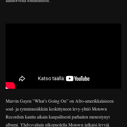
äänitorvena toimimiseen.
Marvin Gayen ”What’s Going On” on Afro-amerikkalaiseen
soul- ja rytmimusiikkiin keskittyneen levy-yhtiö Motown
Recordsin kautta aikain kaupallisesti parhaiten menestynyt
albumi. Yhdysvaltain ulkopuolella Motown julkaisi levyjä