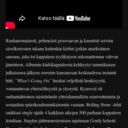
Rauhanomaisesti, pehmeästi groovaavan ja kauniisti soivien
sävelkerrosten takana kuitenkin kiehui jyrkän anarkistinen
sanoma, joka loi kappaleen tyylikirjoon uskomattoman vahvan
jännitteen. Albumin kärkikappaleesta kehkeytyi tammikuisen
julkaisunsa jälkeen sorretun kansanosan keskuudessa instantti
hitti.
”What’s Going On”
huokui veljellistä henkisyyttä,
voimauttavaa yhteisöllisyyttä ja ykseyttä. Kyseessä oli
rauhantahtoinen taistelulaulu yhteiskunnallista eriarvottumista ja
sosiaalista epäoikeudenmukaisuutta vastaan. Rolling Stone -lehti
rankkasi single sijalle 4 kaikkien aikojen 500 parhaan kappaleen
listallaan. Singlen jättimenestymisen tajuttuaan Gordy kehotti