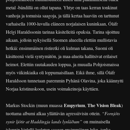
metal -bändillä on ollut tapana. Yhtye on taas kerran tonkinut
vanhoja ja tomuisia saagoja, ja tällä kertaa haaviin on tarttunut
varhaisella 1000-luvulla eläneen norjalaisen kuninkaan, Óláfr
Helgi Haraldssonin tarinaa käsitelleitä opuksia. Tarina sijoittuu
aikaan, jolloin nykyisellä Suomen alueella elettiin mullistavia
hetkiä: ensimmäinen ristiretki oli kulman takana, Suomi oli
käsitteenä vielä syntymätön, ja maa-alueita hallitsivat erilaiset
heimot. Elettiin rautakauden loppua, ja muualla Pohjoismaissa
myös viikinkiaika oli loppumaisillaan. Eikä ihme, sillä Óláfr
Haraldsson tunnetaan paremmin Pyhänä Olavina, joka käännytti
Norjaa kristinuskoon, usein voimakeinoja käyttäen.
Empyrium
The Vision Bleak
Markus Stockin (muun muassa
,
)
tuottama albumi alkaa yllättävän agressiivisin ottein.
“Fornjóts
synir ljótir at Haddingja lands lynláðum”
on muinaisella
islannin kielellä lauletun saagan ensimmäinen luku, jonka