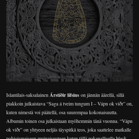
Árstíðir lífsins
Islantilais-saksalainen
on jännän äärellä, sillä
piakkoin julkaistava “Saga á tveim tungum I – Vápn ok viðr” on,
kuten nimestä voi päätellä, osa suurempaa kokonaisuutta.
Albumin toinen osa julkaistaan myöhemmin tänä vuonna. “Vápn
ok viðr” on yhtyeen neljäs täyspitkä teos, joka saattelee matkalle
pohjoismaiseen muinaisuuteen kuten tällä pakanallisella black