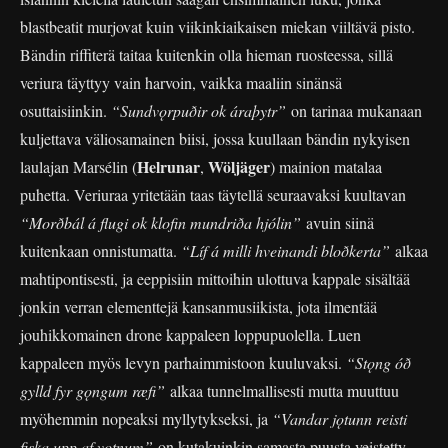
blastbeatit murjovat kuin viikinkiaikaisen miekan viiltävä pisto.
Bändin riffiterä taitaa kuitenkin olla hieman ruosteessa, sillä
veriura täyttyy vain harvoin, vaikka maaliin sinänsä
osuttaisiinkin.
“Sundvǫrpuðir ok áraþytr”
on tarinaa mukanaan
kuljettava väliosamainen biisi, jossa kuullaan bändin nykyisen
Helrunar
Wöljäger
laulajan Marsélin (
,
) mainion matalaa
puhetta. Veriuraa yritetään taas täytellä seuraavaksi kuultavan
“Morðbál á flugi ok klofin mundriða hjólin”
avuin siinä
kuitenkaan onnistumatta.
“Líf á milli hveinandi bloðkerta”
alkaa
mahtipontisesti, ja eeppisiin mittoihin ulottuva kappale sisältää
jonkin verran elementtejä kansanmusiikista, jota ilmentää
jouhikkomainen drone kappaleen loppupuolella. Luen
kappaleen myös levyn parhaimmistoon kuuluvaksi.
“Stǫng óð
gylld fyr gǫngum ræfi”
alkaa tunnelmallisesti mutta muuttuu
myöhemmin nopeaksi myllytykseksi, ja
“Vandar jǫtunn reisti
fiska upp af vǫtnum”
on kutakuinkin samasta puusta veistetty.