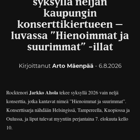
syksyllä neljän
kaupungin
konserttikiertueen –
luvassa ”Hienoimmat ja
suurimmat” -illat
Kirjoittanut
Arto Mäenpää
- 6.8.2026
Jarkko Ahola
Rocktenori
tekee syksyllä 2026 vain neljä
konserttia, jotka kantavat nimeä ”Hienoimmat ja suurimmat”.
Konserttisarja nähdään Helsingissä, Tampereella, Kuopiossa ja
Oulussa, ja liput tulevat myyntiin perjantaina 7. elokuuta kello
10.