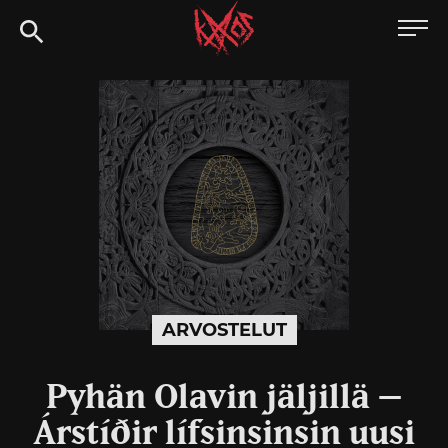
Siirry
Kaaoszine
suoraan
sisältöön
ARVOSTELUT
Pyhän Olavin jäljillä –
Árstíðir lífsinsinsin uusi