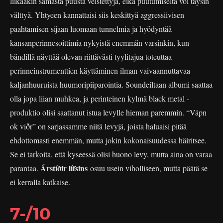
liikaakin samasta puusta veistettyjä, eikä puutumiselta voi täysin
välttyä. Yhtyeen kannattaisi siis keskittyä aggressiivisen
paahtamisen sijaan luomaan tunnelmia ja hyödyntää
kansanperinnesoittimia nykyistä enemmän varsinkin, kun
bändillä näyttää olevan riittävästi tyylitajua toteuttaa
perinneinstrumenttien käyttäminen ilman vaivaannuttavaa
kaljanhuuruista huumoripiiparointia. Soundeiltaan albumi saattaa
olla jopa liian muhkea, ja perinteinen kylmä black metal -
produktio olisi saattanut istua levylle hieman paremmin. “Vápn
ok viðr” on sarjassamme niitä levyjä, joista haluaisi pitää
ehdottomasti enemmän, mutta jokin kokonaisuudessa häiritsee.
Se ei tarkoita, että kyseessä olisi huono levy, mutta aina on varaa
Árstíðir lífsins
parantaa.
osuu usein viholliseen, mutta päätä se
ei kerralla katkaise.
7-/10