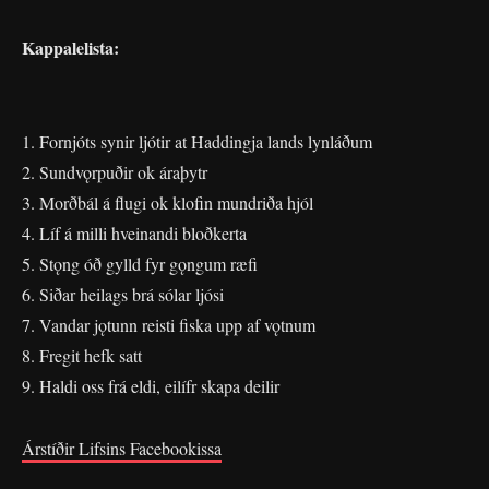
Kappalelista:
1. Fornjóts synir ljótir at Haddingja lands lynláðum
2. Sundvǫrpuðir ok áraþytr
3. Morðbál á flugi ok klofin mundriða hjól
4. Líf á milli hveinandi bloðkerta
5. Stǫng óð gylld fyr gǫngum ræfi
6. Siðar heilags brá sólar ljósi
7. Vandar jǫtunn reisti fiska upp af vǫtnum
8. Fregit hefk satt
9. Haldi oss frá eldi, eilífr skapa deilir
Árstíðir Lifsins Facebookissa