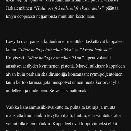
Järkälemäinen
“Haldi oss frá eldi, eilífr skapa deilir”
päättää
levyn eeppisesti neljäntoista minuutin kestollaan.
Levyllä ovat parasta kuitenkin ei-metalliksi laskettavat kappaleet
kuten
“Siðar heilags brá sólar ljósi”
ja
“Fregit hefk satt”
.
Erityisesti
“Siðar heilags brá sólar ljósin”
upeat vokaalit
ansaitsevat täydet kymmenen pistettä. Marsél tulkitsee kappaleen
aivan kuin parhain skaldirunoilija konsanaan: rytmipoljentoinen
laulu kertoo tarinaa, jota miespolvet ennen meitä kertoivat yhä
uudelleen ja uudelleen. Se vetää sanattomaksi.
Vaikka kansanmusiikkivaikutteita, puhtaita lauluja ja muuta
maustetta kuullaankin levyllä viljalti, tuntuu, että vaihtelua olisi
voinut olla enemmänkin. Kappaleet ovat loppuviimeksi ehkä