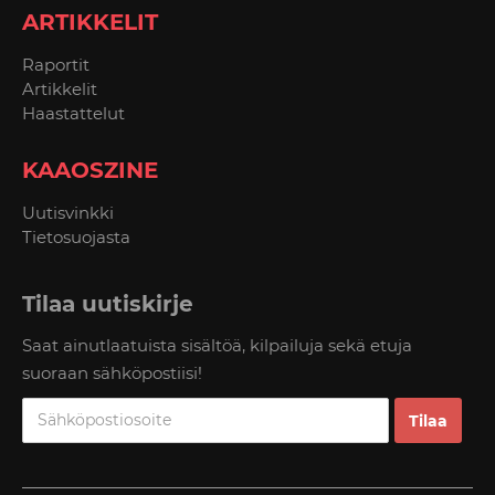
ARTIKKELIT
Raportit
Artikkelit
Haastattelut
KAAOSZINE
Uutisvinkki
Tietosuojasta
Tilaa uutiskirje
Saat ainutlaatuista sisältöä, kilpailuja sekä etuja
suoraan sähköpostiisi!