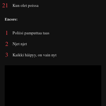
Kun olet poissa
Encore:
Poliisi pamputtaa taas
Njet njet
Kaikki häipyy, on vain nyt