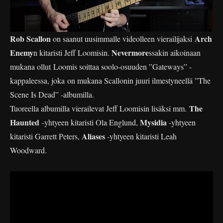
Rob Scallon
Arch
on saanut uusimmalle videolleen vierailijaksi
Enemy
Nevermore
n kitaristi Jeff Loomisin.
ssakin aikoinaan
mukana ollut Loomis soittaa soolo-osuuden ”Gateways” -
kappaleessa, joka on mukana Scallonin juuri ilmestyneellä ”The
Scene Is Dead” -albumilla.
The
Tuoreella albumilla vierailevat Jeff Loomisin lisäksi mm.
Haunted
Mysidia
-yhtyeen kitaristi Ola Englund,
-yhtyeen
Aliases
kitaristi Garrett Peters,
-yhtyeen kitaristi Leah
Woodward.