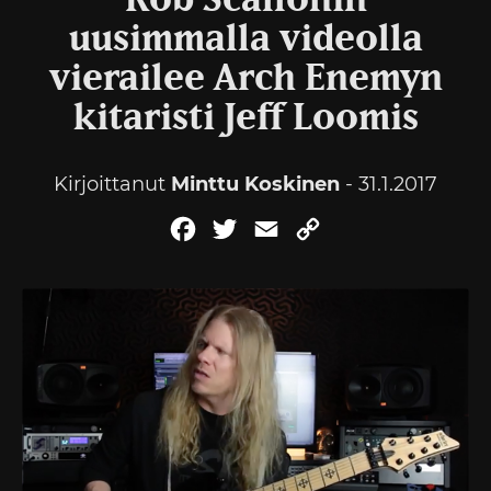
Rob Scallonin
uusimmalla videolla
vierailee Arch Enemyn
kitaristi Jeff Loomis
Kirjoittanut
Minttu Koskinen
- 31.1.2017
Facebook
Twitter
Email
Copy
Link