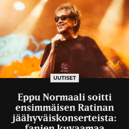
UUTISET
Eppu Normaali soitti
ensimmäisen Ratinan
jäähyväiskonserteista:
fanien kuvaamaa