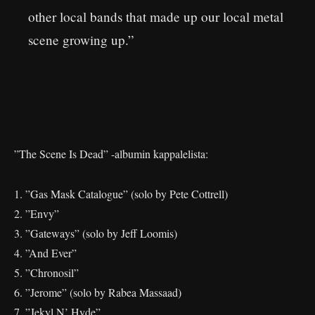
other local bands that made up our local metal
scene growing up.”
”The Scene Is Dead” -albumin kappalelista:
1. ”Gas Mask Catalogue” (solo by Pete Cottrell)
2. ”Envy”
3. ”Gateways” (solo by Jeff Loomis)
4. ”And Ever”
5. ”Chronosil”
6. ”Jerome” (solo by Rabea Massaad)
7. ”Jekyl N’ Hyde”