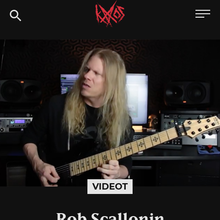
Siirry
Kaaoszine
suoraan
sisältöön
VIDEOT