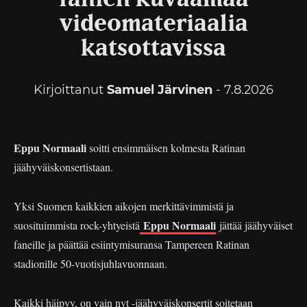
videomateriaalia
katsottavissa
Kirjoittanut
Samuel Järvinen
- 7.8.2026
Eppu Normaali
soitti ensimmäisen kolmesta Ratinan
jäähyväiskonsertistaan.
Yksi Suomen kaikkien aikojen merkittävimmistä ja
Eppu Normaali
suosituimmista rock-yhtyeistä
jättää jäähyväiset
faneille ja päättää esiintymisuransa Tampereen Ratinan
stadionille 50-vuotisjuhlavuonnaan.
Kaikki häipyy, on vain nyt -jäähyväiskonsertit soitetaan