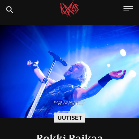
Siirry
Kaaoszine
suoraan
sisältöön
UUTISET