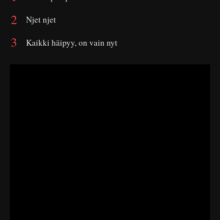
Njet njet
Kaikki häipyy, on vain nyt