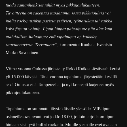
tuoda samanhenkiset juhlat myös pikkujoulukauteen.
Tavoitteena on rakentaa tapahtuma, jossa pikkujouluja voi
juhlia rock-musiikin parissa ystävien, työporukan tai vaikka
koko firman voimin. Lipun hinnat painoimme niin alas kuin
mahdollista, haluamme että tapahtuma on kaikkien
saavutettavissa. Tervetuloa!
”, kommentoi Rauhala Eventsin
Marko Savolainen.
Viime vuonna Oulussa järjestetty Rokki Raikaa -festivaali keräsi
yli 15 000 kävijää. Tänä vuonna tapahtuma järjestetään kesällä
sekä Oulussa että Tampereella, ja nyt konsepti laajenee myös
pikkujoulukauteen.
Tapahtuma on suunnattu täysi-ikäiselle yleisölle. VIP-lipun
ostaneille ovet avautuvat jo klo 18.00, jolloin tarjolla on lipun
hintaan sisältyvä buffet-ruokailu. Muulle yleisölle ovet avataan