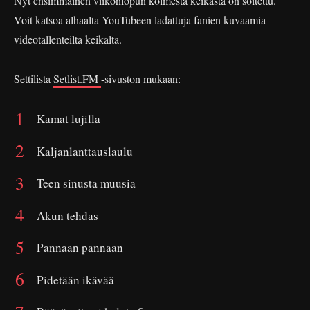
Nyt ensimmäinen viikonlopun kolmesta keikasta on soitettu.
Voit katsoa alhaalta YouTubeen ladattuja fanien kuvaamia
videotallenteilta keikalta.
Settilista
Setlist.FM
-sivuston mukaan:
Kamat lujilla
Kaljanlanttauslaulu
Teen sinusta muusia
Akun tehdas
Pannaan pannaan
Pidetään ikävää