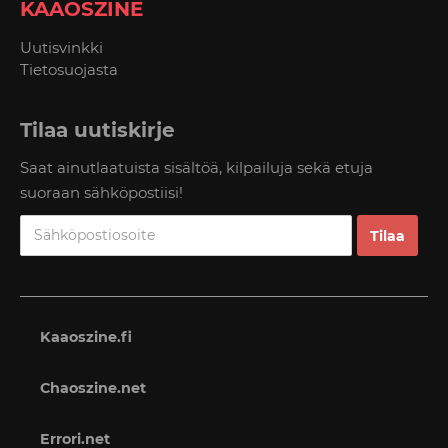
KAAOSZINE
Uutisvinkki
Tietosuojasta
Tilaa uutiskirje
Saat ainutlaatuista sisältöä, kilpailuja sekä etuja
suoraan sähköpostiisi!
Kaaoszine.fi
Chaoszine.net
Errori.net