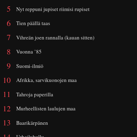
Nyt reppuni jupiset riimisi rupiset
Tien päällä taas
Vihreän joen rannalla (kauan sitten)
Vuonna ’85
Suomi-ilmiö
Afrikka, sarvikuonojen maa
Tahroja paperilla
Murheellisten laulujen maa
Baarikärpänen
Urheiluhullu