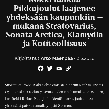
Rokki Raikaa
Pikkujoulut laajenee
yhdeksään kaupunkiin –
mukana Stratovarius,
Sonata Arctica, Klamydia
ja Kotiteollisuus
Kirjoittanut
Arto Mäenpää
- 3.6.2026
Facebook
Twitter
Email
Copy
Link
Suosituista Rokki Raikaa -festivaaleista tunnettu Rauhala Events
Oy tuo raskaan rockin ystäville uuden tapahtumakokonaisuuden,
kun Rokki Raikaa Pikkujoulut kiertää marras-joulukuussa
yhdeksällä paikkakunnalla ympäri Suomen.