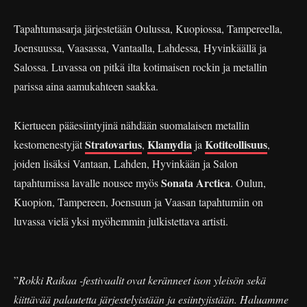
Tapahtumasarja järjestetään Oulussa, Kuopiossa, Tampereella,
Joensuussa, Vaasassa, Vantaalla, Lahdessa, Hyvinkäällä ja
Salossa. Luvassa on pitkä ilta kotimaisen rockin ja metallin
parissa aina aamukahteen saakka.
Kiertueen pääesiintyjinä nähdään suomalaisen metallin
Stratovarius
Klamydia
Kotiteollisuus
kestomenestyjät
,
ja
,
joiden lisäksi Vantaan, Lahden, Hyvinkään ja Salon
Sonata Arctica
tapahtumissa lavalle nousee myös
. Oulun,
Kuopion, Tampereen, Joensuun ja Vaasan tapahtumiin on
luvassa vielä yksi myöhemmin julkistettava artisti.
”
Rokki Raikaa -festivaalit ovat keränneet ison yleisön sekä
kiittävää palautetta järjestelyistään ja esiintyjistään. Haluamme