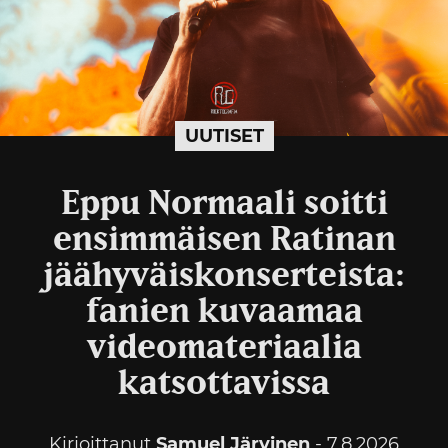
UUTISET
Eppu Normaali soitti
ensimmäisen Ratinan
jäähyväiskonserteista:
fanien kuvaamaa
videomateriaalia
katsottavissa
Kirjoittanut
Samuel Järvinen
- 7.8.2026